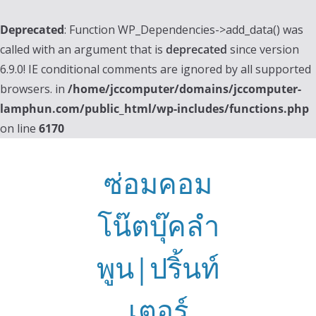
Deprecated
: Function WP_Dependencies->add_data() was
called with an argument that is
deprecated
since version
6.9.0! IE conditional comments are ignored by all supported
browsers. in
/home/jccomputer/domains/jccomputer-
lamphun.com/public_html/wp-includes/functions.php
on line
6170
Skip
to
ซ่อมคอม
content
โน๊ตบุ๊คลำ
พูน|ปริ้นท์
เตอร์