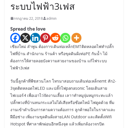
ระบบไฟฟ้า3เฟส
กรกฎาคม 22, 2018
admin
Spread the love
เชียงใหม่ ลำพูน ต้องการเดินท่อเหล็กEMTติดหลอดไฟทำปลั๊ก
ไฟที่บ้าน สำนักงาน ร้านค้า หรือขุดดินฝั่งท่อPE กันน้ำ ไม้
ต้องการให้สายลอยบังความสวยงานของบ้าน แก้ไฟระบบ
ไฟฟ้า3เฟส
วันนี้ลูกค้าที่พืชสวนโลก โทรมาสอบถามเดินท่อเหล็กemt สัก2-
3จุดติดหลอดไฟLED และปลั๊กไฟpanasonic โดยเดินสาย
ไฟเบอร์4 เพื่อเอาไว่จัดงานเลี้ยง เลาาทำหมูจุ่มหมูกระทะแล้า
ปลั๊กพวงที่บ้านทนกระแสไม่ได้เสียหรือช๊อตไหม้ ไฟดูดด้วย ที่ม
งานเข้าดำเนินการตามความต้องการ ลูกค้าพอใจในราคาและ
ฝีมือช่าง เพิ่มงานขุดดินฝั่งสายLAN Outdoor และติดตั้งWifi
Hotspot ที่ศาลาพักผ่อนอีกหนึงจุด แล้วเพิ่มกล้องวจรปิด