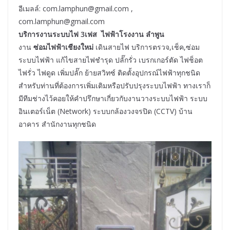
อีเมลล์: com.lamphun@gmail.com ,
com.lamphun@gmail.com
บริการงานระบบไฟ 3เฟส ไฟฟ้าโรงงาน ลำพูน
งาน
ซ่อมไฟฟ้าเชียงใหม่
เดินสายไฟ บริการตรวจ,เช็ค,ซ่อม
ระบบไฟฟ้า แก้ไขสายไฟชำรุด ปลั๊กรั่ว เบรกเกอร์ตัด ไฟช็อต
ไฟรั่ว ไฟดูด เพิ่มปลั๊ก ย้ายสวิทซ์ ติดตั้งอุปกรณ์ไฟฟ้าทุกชนิด
สำหรับท่านที่ต้องการเพิ่มเติมหรือปรับปรุงระบบไฟฟ้า ทางเราก็
มีทีมช่างไว้คอยให้คำปรึกษาเกี่ยวกับงานวางระบบไฟฟ้า ระบบ
อินเตอร์เน็ต (Network) ระบบกล้องวงจรปิด (CCTV) บ้าน
อาคาร สำนักงานทุกชนิด