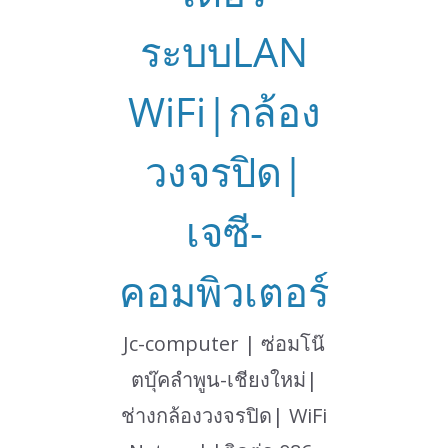
ระบบLAN
WiFi|กล้อง
วงจรปิด|
เจซี-
คอมพิวเตอร์
Jc-computer | ซ่อมโน๊
ตบุ๊คลำพูน-เชียงใหม่|
ช่างกล้องวงจรปิด| WiFi