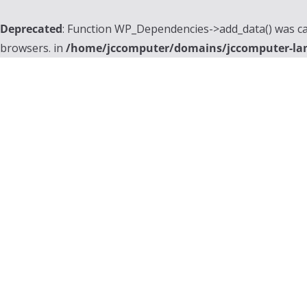
Deprecated
: Function WP_Dependencies->add_data() was ca
browsers. in
/home/jccomputer/domains/jccomputer-la
Skip
to
content