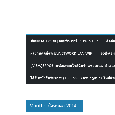
ซ่อมMAC BOOK|คอมพิวเตอร์PC PRINTER
ติดต่
ผลงานติดตั้งระบบNETWORK LAN WIFI
เจซี-คอม
:JV,8V,]ER^Oร้านซ่อมคอมใกล้ฉันร้านซ่อมคอม อำเภอ
ได้รับหนังสือรับรองฯ ( LICENSE ) ตามกฎหมาย ใหม่ล่า
Month:
สิงหาคม 2014