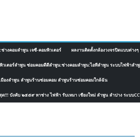
อ:ช่างคอมลำพูน เจซี-คอมพิวเตอร์
ผลงานติดตั้งกล้องวงจรปิดแบบต่างๆ 
พิวเตอร์ลำพูน ซ่อมคอมดีดีลำพูน:ช่างคอมลำพูน:ไอทีลำพูน ระบบไฟฟ้าลำพูน
เมืองลำพูน ลำพูนร้านซ่อมคอม ลำพูนร้านซ่อมคอมใกล้ฉัน
สุด!!! บังคับ ๒๕๕๙ หาช่าง ไฟฟ้า รับเหมา เชียงใหม่ ลำพูน ลำปาง ระบบC