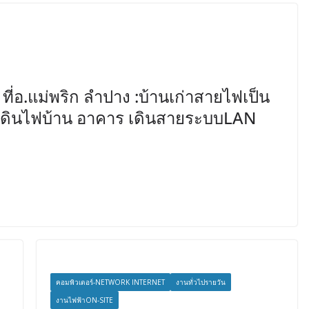
 ที่อ.แม่พริก ลำปาง :บ้านเก่าสายไฟเป็น
าเดินไฟบ้าน อาคาร เดินสายระบบLAN
คอมพิวเตอร์-NETWORK INTERNET
งานทั่วไปรายวัน
งานไฟฟ้าON-SITE