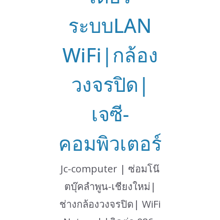
ระบบLAN
WiFi|กล้อง
วงจรปิด|
เจซี-
คอมพิวเตอร์
Jc-computer | ซ่อมโน๊
ตบุ๊คลำพูน-เชียงใหม่|
ช่างกล้องวงจรปิด| WiFi