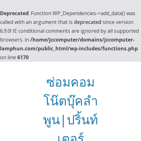
Deprecated
: Function WP_Dependencies->add_data() was
called with an argument that is
deprecated
since version
6.9.0! IE conditional comments are ignored by all supported
browsers. in
/home/jccomputer/domains/jccomputer-
lamphun.com/public_html/wp-includes/functions.php
on line
6170
Skip
to
ซ่อมคอม
content
โน๊ตบุ๊คลำ
พูน|ปริ้นท์
เตอร์