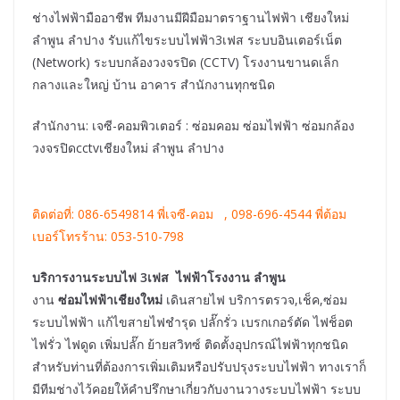
ช่างไฟฟ้ามืออาชีพ ทีมงานมีฝีมือมาตราฐานไฟฟ้า เชียงใหม่
ลำพูน ลำปาง รับแก้ไขระบบไฟฟ้า3เฟส ระบบอินเตอร์เน็ต
(Network) ระบบกล้องวงจรปิด (CCTV) โรงงานขานดเล็ก
กลางและใหญ่ บ้าน อาคาร สำนักงานทุกชนิด
สำนักงาน: เจซี-คอมพิวเตอร์ : ซ่อมคอม ซ่อมไฟฟ้า ซ่อมกล้อง
วงจรปิดcctvเชียงใหม่ ลำพูน ลำปาง
ติดต่อที่: 086-6549814 พี่เจซี-คอม , 098-696-4544 พี่ต้อม
เบอร์โทรร้าน: 053-510-798
บริการงานระบบไฟ 3เฟส ไฟฟ้าโรงงาน ลำพูน
งาน
ซ่อมไฟฟ้าเชียงใหม่
เดินสายไฟ บริการตรวจ,เช็ค,ซ่อม
ระบบไฟฟ้า แก้ไขสายไฟชำรุด ปลั๊กรั่ว เบรกเกอร์ตัด ไฟช็อต
ไฟรั่ว ไฟดูด เพิ่มปลั๊ก ย้ายสวิทซ์ ติดตั้งอุปกรณ์ไฟฟ้าทุกชนิด
สำหรับท่านที่ต้องการเพิ่มเติมหรือปรับปรุงระบบไฟฟ้า ทางเราก็
มีทีมช่างไว้คอยให้คำปรึกษาเกี่ยวกับงานวางระบบไฟฟ้า ระบบ