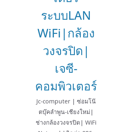
ระบบLAN
WiFi|กล้อง
วงจรปิด|
เจซี-
คอมพิวเตอร์
Jc-computer | ซ่อมโน๊
ตบุ๊คลำพูน-เชียงใหม่|
ช่างกล้องวงจรปิด| WiFi