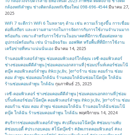
10 กล้องวงจรปิดไร้สาย ยี่ห้อไหนดี 2025 ภาพชัด ติดตั้งง่าย ช่างติด
กล้องwifiลำพูน ช่างติดกล้องwifiเชียงใหม่ 098-696-4544
มีนาคม 27,
2025
WiFi 7 จะดีกว่า WiFi 6 ในหลายๆ ด้าน เช่น ความเร็วสูงขึ้น การเชื่อม
ต่อที่เสถียร และความสามารถในการจัดการกับการใช้งานจำนวนมาก
พร้อมกัน เหมาะสำหรับการใช้งานในอนาคตที่มีการเชื่อมต่อหลาย
อุปกรณ์พร้อมกัน เช่น บ้านอัจฉริยะ ออฟฟิศ หรือพื้นที่ที่มีการใช้งาน
เครือข่ายที่หนาแน่นนั่นเอง
มีนาคม 14, 2025
ร้านคอมพิวเตอร์ลำพูน ซ่อมคอมพิวเตอร์ใกล้คุณ เจซี-คอมพิวเตอร์
ช่างซ่อมคอมดีดีลำพูน|ซ่อมคอมนอกสถานที่|ซ่อมปริ้นท์เตอร์ซ่อมโน๊
ตบุ๊ค คอมพิวเตอร์ลำพูน ihko:jv,8v, ]er^oร้าน ซ่อม คอมร้าน ซ่อม
คอม ลำพูน ซ่อมคอมใกล้ฉัน ร้านคอมใกล้ฉันซ่อมโน๊ตบุ๊ค ใกล้ฉัน
ร้านซ่อมคอมลำพูน ใกล้ฉัน
กุมภาพันธ์ 25, 2025
เจซี-คอมพิวเตอร์ ช่างซ่อมคอมดีดีลำพูน|ซ่อมคอมนอกสถานที่|ซ่อม
ปริ้นท์เตอร์ซ่อมโน๊ตบุ๊ค คอมพิวเตอร์ลำพูน ihko:jv,8v, ]er^oร้าน ซ่อม
คอมร้าน ซ่อม คอม ลำพูน ซ่อมคอมใกล้ฉัน ร้านคอมใกล้ฉันซ่อมโน๊
ตบุ๊ค ใกล้ฉัน ร้านซ่อมคอมลำพูน ใกล้ฉัน
พฤศจิกายน 14, 2024
#บริการซ่อมคอมพิวเตอร์ลำพูน #เปลี่ยนจอโน๊ตบุ๊ค #ซ่อมบานพับ
#ซ่อมบอดี้ #ประกอบคอม #โน๊ตบุ๊คช้า #อัพเกรดคอมพิวเตอร์ #ลง