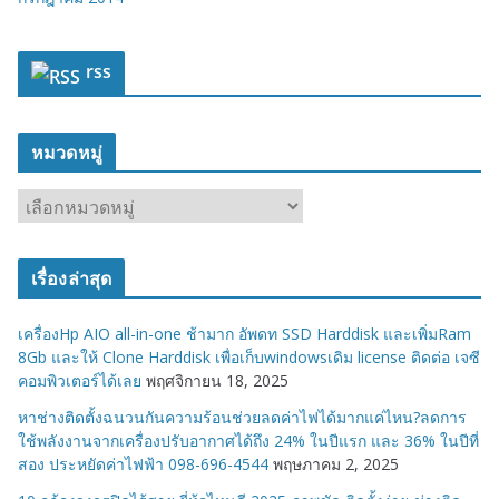
rss
หมวดหมู่
ห
ม
ว
เรื่องล่าสุด
ด
ห
เครื่องHp AIO all-in-one ช้ามาก อัพดท SSD Harddisk และเพิ่มRam
มู่
8Gb และให้ Clone Harddisk เพื่อเก็บwindowsเดิม license ติดต่อ เจซี
คอมพิวเตอร์ได้เลย
พฤศจิกายน 18, 2025
หาช่างติดตั้งฉนวนกันความร้อนช่วยลดค่าไฟได้มากแค่ไหน?ลดการ
ใช้พลังงานจากเครื่องปรับอากาศได้ถึง 24% ในปีแรก และ 36% ในปีที่
สอง ประหยัดค่าไฟฟ้า 098-696-4544
พฤษภาคม 2, 2025