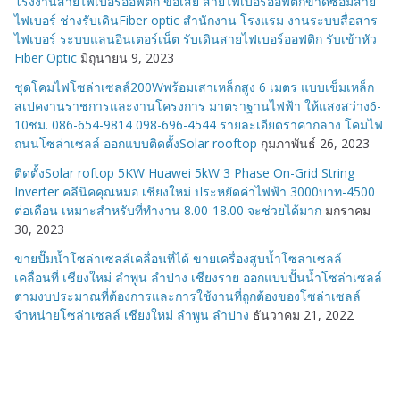
โรงงานสายไฟเบอร์ออฟติก ข้อเสีย สายไฟเบอร์ออฟติกขาดซ่อมสาย
ไฟเบอร์ ช่างรับเดินFiber optic สำนักงาน โรงแรม งานระบบสื่อสาร
ไฟเบอร์ ระบบแลนอินเตอร์เน็ต รับเดินสายไฟเบอร์ออฟติก รับเข้าหัว
Fiber Optic
มิถุนายน 9, 2023
ชุดโคมไฟโซล่าเซลล์200Wพร้อมเสาเหล็กสูง 6 เมตร แบบเข็มเหล็ก
สเปคงานราชการและงานโครงการ มาตราฐานไฟฟ้า ให้แสงสว่าง6-
10ชม. 086-654-9814 098-696-4544 รายละเอียดราคากลาง โคมไฟ
ถนนโซล่าเซลล์ ออกแบบติดตั้งSolar rooftop
กุมภาพันธ์ 26, 2023
ติดตั้งSolar roftop 5KW Huawei 5kW 3 Phase On-Grid String
Inverter คลีนิคคุณหมอ เชียงใหม่ ประหยัดค่าไฟฟ้า 3000บาท-4500
ต่อเดือน เหมาะสำหรับที่ทำงาน 8.00-18.00 จะช่วยได้มาก
มกราคม
30, 2023
ขายปั๊มน้ำโซล่าเซลล์เคลื่อนที่ได้ ขายเครื่องสูบน้ำโซล่าเซลล์
เคลื่อนที่ เชียงใหม่ ลำพูน ลำปาง เชียงราย ออกแบบปั้นน้ำโซล่าเซลล์
ตามงบประมาณที่ต้องการและการใช้งานที่ถูกต้องของโซล่าเซลล์
จำหน่ายโซล่าเซลล์ เชียงใหม่ ลำพูน ลำปาง
ธันวาคม 21, 2022