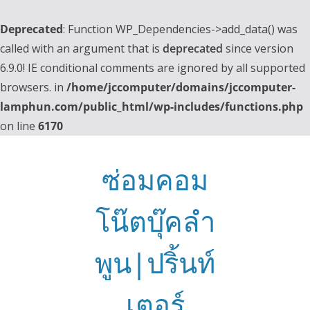
Deprecated
: Function WP_Dependencies->add_data() was
called with an argument that is
deprecated
since version
6.9.0! IE conditional comments are ignored by all supported
browsers. in
/home/jccomputer/domains/jccomputer-
lamphun.com/public_html/wp-includes/functions.php
on line
6170
Skip
to
ซ่อมคอม
content
โน๊ตบุ๊คลำ
พูน|ปริ้นท์
เตอร์