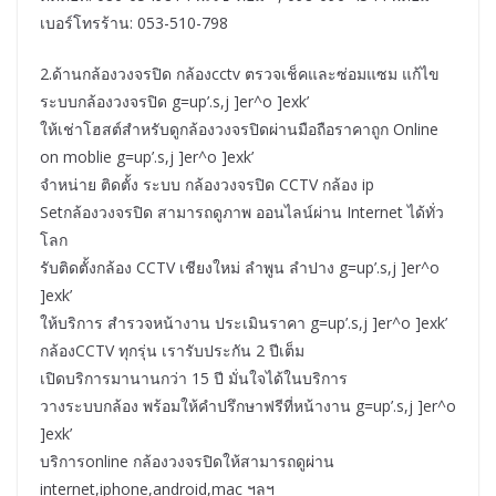
เบอร์โทรร้าน: 053-510-798
2.ด้านกล้องวงจรปิด กล้องcctv ตรวจเช็คและซ่อมแซม แก้ไข
ระบบกล้องวงจรปิด g=up’.s,j ]er^o ]exk’
ให้เช่าโฮสต์สำหรับดูกล้องวงจรปิดผ่านมือถือราคาถูก Online
on moblie g=up’.s,j ]er^o ]exk’
จำหน่าย ติดตั้ง ระบบ กล้องวงจรปิด CCTV กล้อง ip
Setกล้องวงจรปิด สามารถดูภาพ ออนไลน์ผ่าน Internet ได้ทั่ว
โลก
รับติดตั้งกล้อง CCTV เชียงใหม่ ลำพูน ลำปาง g=up’.s,j ]er^o
]exk’
ให้บริการ สำรวจหน้างาน ประเมินราคา g=up’.s,j ]er^o ]exk’
กล้องCCTV ทุกรุ่น เรารับประกัน 2 ปีเต็ม
เปิดบริการมานานกว่า 15 ปี มั่นใจได้ในบริการ
วางระบบกล้อง พร้อมให้คำปรึกษาฟรีที่หน้างาน g=up’.s,j ]er^o
]exk’
บริการonline กล้องวงจรปิดให้สามารถดูผ่าน
internet,iphone,android,mac ฯลฯ