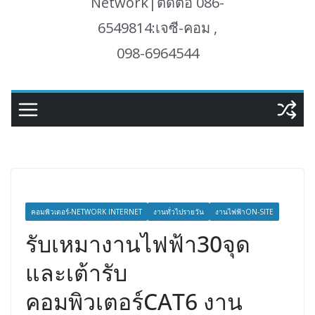
Network|ติดต่อ 086-
6549814:เจซี-คอม ,
098-6964544
คอมพิวเตอร์-NETWORK INTERNET
งานทั่วไปรายวัน
งานไฟฟ้าON-SITE
รับเหมางานไฟฟ้า30จุด
และเต้ารับ
คอมพิวเตอร์CAT6 งาน