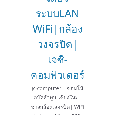
ระบบLAN
WiFi|กล้อง
วงจรปิด|
เจซี-
คอมพิวเตอร์
Jc-computer | ซ่อมโน๊
ตบุ๊คลำพูน-เชียงใหม่|
ช่างกล้องวงจรปิด| WiFi