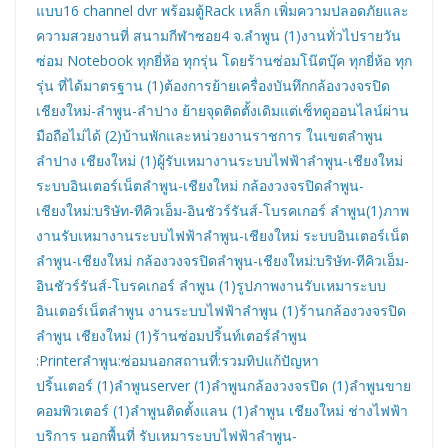
แบบ16 channel dvr พร้อมตู้Rack เหล็ก เพิ่มความปลอดภัยและ
ความสวยงานที่ สนามกีฬาซอย4 จ.ลำพูน (1)
งานทั่วไปรายวัน
ซ่อม Notebook ทุกยี่ห้อ ทุกรุ่น โดยร้านซ่อมโน๊ตบุ๊ค ทุกยี่ห้อ ทุก
รุ่น ที่ได้มาตรฐาน (1)
ต้องการย้ายเครื่องบันทึกกล้องวงจรปิด
เชียงใหม่-ลำพูน-ลำปาง ย้ายจุดติดตั้งเดิมแต่เซ็ทดูออนไลน์ผ่าน
มือถือไม่ได้ (2)
บ้านพักและหน่วยงานราชการ ในเขตลำพูน
ลำปาง เชียงใหม่ (1)
ผู้รับเหมางานระบบไฟฟ้าลำพูน-เชียงใหม่
ระบบอินเตอร์เน็ตลำพูน-เชียงใหม่ กล้องวงจรปิดลำพูน-
เชียงใหม่:บริษัท-ทีคิวเอ็ม-อินชัวร์รันส์-โบรคเกอร์ ลำพูน(1)
ภาพ
งานรับเหมางานระบบไฟฟ้าลำพูน-เชียงใหม่ ระบบอินเตอร์เน็ต
ลำพูน-เชียงใหม่ กล้องวงจรปิดลำพูน-เชียงใหม่:บริษัท-ทีคิวเอ็ม-
อินชัวร์รันส์-โบรคเกอร์ ลำพูน (1)
รูปภาพงานรับเหมาระบบ
อินเตอร์เน็ตลำพูน งานระบบไฟฟ้าลำพูน (1)
ร้านกล้องวงจรปิด
ลำพูน เชียงใหม่ (1)
ร้านซ่อมปริ้นท์เตอร์ลำพูน
:Printerลำพูน:ซ่อมนอกสถานที่:รวมทิปแก้ปัญหา
ปริ้นเตอร์ (1)
ลำพูนserver (1)
ลำพูนกล้องวงจรปิด (1)
ลำพูนขาย
คอมพิวเตอร์ (1)
ลำพูนติดตั้งแลน (1)
ลำพูน เชียงใหม่ ช่างไฟฟ้า
บริการ นอกพื้นที่ รับเหมาระบบไฟฟ้าลำพูน-