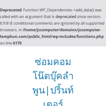
Deprecated
: Function WP_Dependencies->add_data() was
called with an argument that is
deprecated
since version
6.9.0! IE conditional comments are ignored by all supported
browsers. in
/home/jccomputer/domains/jccomputer-
lamphun.com/public_html/wp-includes/functions.php
on line
6170
Skip
to
ซ่อมคอม
content
โน๊ตบุ๊คลำ
พูน|ปริ้นท์
เตอร์