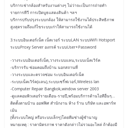
บริการเช่ากล้องสำหรับงานต่างๆ ไม่ว่าจะเป็นการถ่ายทำ
รายการทีวี การเปิดบูธแสดงสินค้า ฯลฯ
บริการปรับปรุงระบบกล้อง ให้สามารถใช้งานได้ประสิทธิภาพ
สูงสุดรวมถึงแก้ไขระบบเก่าให้สามารถใช้งานได้
3.ระบบอินเตอร์เน็ต เน็ตเวอร์ ระบบLAN ระบบWiFi Hotsport
ระบบProxy Server องกรค์ ระบบUser+Password
-วางระบบอินเตอร์เน็ต,วางระบบแลน,ระบบเน็คเวิร์ค
-บริการรับ ซ่อมคอมถึงบ้าน นอกสถานที่
-วางระบบและตรวจซ่อม ระบบอินเตอร์เน็ต
-ระบบเน็คเวิร์ค(แลน),ระบบเซริ์ฟเวอร์,Wireless lan
-Computer Repair Bangkok,window server 2003
-ดูแลคอมพิวเตอร์รายเดือน-รายปี,พร้อมบริการด้านไอทีอื่นๆ…
ติดตั้งตามบ้าน ออฟฟิศ สำนักงาน ห้าง ร้าน บริษัท และอพาร์ท
เม้น
(ทั้งระบบใหญ่ หรือระบบเล็กๆ)โดยทีมช่างผู้ชำนาญ
หมายเหตุ : ราคามิตรภาพ ราคาดังกล่าวไม่รวมอะไหล่ ถ้าต้องมี