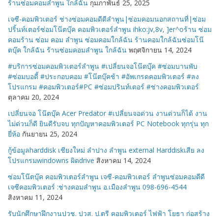
ร้านซ่อมคอมลำพูน ใกล้ฉัน
กุมภาพันธ์ 25, 2025
เจซี-คอมพิวเตอร์ ช่างซ่อมคอมดีดีลำพูน|ซ่อมคอมนอกสถานที่|ซ่อม
ปริ้นท์เตอร์ซ่อมโน๊ตบุ๊ค คอมพิวเตอร์ลำพูน ihko:jv,8v, ]er^oร้าน ซ่อม
คอมร้าน ซ่อม คอม ลำพูน ซ่อมคอมใกล้ฉัน ร้านคอมใกล้ฉันซ่อมโน๊
ตบุ๊ค ใกล้ฉัน ร้านซ่อมคอมลำพูน ใกล้ฉัน
พฤศจิกายน 14, 2024
#บริการซ่อมคอมพิวเตอร์ลำพูน #เปลี่ยนจอโน๊ตบุ๊ค #ซ่อมบานพับ
#ซ่อมบอดี้ #ประกอบคอม #โน๊ตบุ๊คช้า #อัพเกรดคอมพิวเตอร์ #ลง
โปรแกรม #คอมพิวเตอร์#PC #ซ่อมปรินท์เตอร์ #ช่างคอมพิวเตอร์
ตุลาคม 20, 2024
เปลี่ยนจอ โน๊ตบุ๊ค Acer Predator #เปลี่ยนจอด่วน งานด่วนก็ได้ งาน
ไม่ด่วนก็ดี ยินดีรับจบ ทุกปัญหาคอมพิวเตอร์ PC Notebook ทุกรุ่น ทุก
ยี่ห้อ
กันยายน 25, 2024
กู้ข้อมูลharddisk เชียงใหม่ ลำปาง ลำพูน external Harddiskเสีย ลง
โปรแกรมwindowns ผิดdrive
สิงหาคม 14, 2024
ซ่อมโน๊ตบุ๊ค คอมพิวเตอร์ลำพูน เจซี-คอมพิวเตอร์ ลำพูนซ่อมคอมดีดี
เจซีคอมพิวเตอร์ :ช่างคอมลำพูน อ.เมืองลำพูน 098-696-4544
สิงหาคม 11, 2024
รับนักศึกษาฝึกงานปวช. ปวส. ป.ตรี คอมพิวเตอร์ ไฟฟ้า โยธา ก่อสร้าง