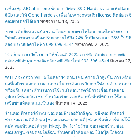
ห
เครื่องHp AIO all-in-one ช้ามาก อัพดท SSD Harddisk และเพิ่มRam
มู่
8Gb และให้ Clone Harddisk เพื่อเก็บwindowsเดิม license ติดต่อ เจซี
คอมพิวเตอร์ได้เลย
พฤศจิกายน 18, 2025
หาช่างติดตั้งฉนวนกันความร้อนช่วยลดค่าไฟได้มากแค่ไหน?ลดการ
ใช้พลังงานจากเครื่องปรับอากาศได้ถึง 24% ในปีแรก และ 36% ในปีที่
สอง ประหยัดค่าไฟฟ้า 098-696-4544
พฤษภาคม 2, 2025
10 กล้องวงจรปิดไร้สาย ยี่ห้อไหนดี 2025 ภาพชัด ติดตั้งง่าย ช่างติด
กล้องwifiลำพูน ช่างติดกล้องwifiเชียงใหม่ 098-696-4544
มีนาคม 27,
2025
WiFi 7 จะดีกว่า WiFi 6 ในหลายๆ ด้าน เช่น ความเร็วสูงขึ้น การเชื่อม
ต่อที่เสถียร และความสามารถในการจัดการกับการใช้งานจำนวนมาก
พร้อมกัน เหมาะสำหรับการใช้งานในอนาคตที่มีการเชื่อมต่อหลาย
อุปกรณ์พร้อมกัน เช่น บ้านอัจฉริยะ ออฟฟิศ หรือพื้นที่ที่มีการใช้งาน
เครือข่ายที่หนาแน่นนั่นเอง
มีนาคม 14, 2025
ร้านคอมพิวเตอร์ลำพูน ซ่อมคอมพิวเตอร์ใกล้คุณ เจซี-คอมพิวเตอร์
ช่างซ่อมคอมดีดีลำพูน|ซ่อมคอมนอกสถานที่|ซ่อมปริ้นท์เตอร์ซ่อมโน๊
ตบุ๊ค คอมพิวเตอร์ลำพูน ihko:jv,8v, ]er^oร้าน ซ่อม คอมร้าน ซ่อม
คอม ลำพูน ซ่อมคอมใกล้ฉัน ร้านคอมใกล้ฉันซ่อมโน๊ตบุ๊ค ใกล้ฉัน