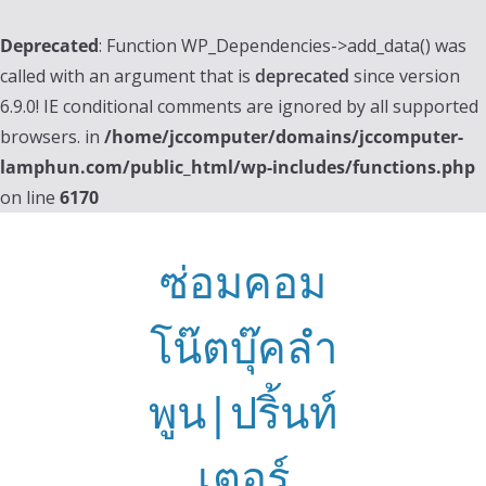
Deprecated
: Function WP_Dependencies->add_data() was
called with an argument that is
deprecated
since version
6.9.0! IE conditional comments are ignored by all supported
browsers. in
/home/jccomputer/domains/jccomputer-
lamphun.com/public_html/wp-includes/functions.php
on line
6170
Skip
to
ซ่อมคอม
content
โน๊ตบุ๊คลำ
พูน|ปริ้นท์
เตอร์