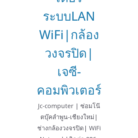
ระบบLAN
WiFi|กล้อง
วงจรปิด|
เจซี-
คอมพิวเตอร์
Jc-computer | ซ่อมโน๊
ตบุ๊คลำพูน-เชียงใหม่|
ช่างกล้องวงจรปิด| WiFi