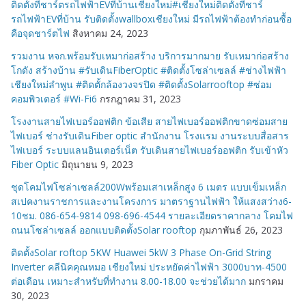
ติดตั้งที่ชาร์ตรถไฟฟ้าEVที่บ้านเชียงใหม่#เชียงใหม่ติดตั้งที่ชาร์
รถไฟฟ้าEVที่บ้าน รับติดตั้งwallboxเชียงใหม่ มีรถไฟฟ้าต้องทำก่อนซื้อ
คือจุดชาร์ตไฟ
สิงหาคม 24, 2023
รวมงาน หจก.พร้อมรับเหมาก่อสร้าง บริการมากมาย รับเหมาก่อสร้าง
โกดัง สร้างบ้าน #รับเดินFiberOptic #ติดตั้งโซล่าเซลล์ #ช่างไฟฟ้า
เชียงใหม่ลำพูน #ติดตั้กล้องวงจรปิด #ติดตั้งSolarrooftop #ซ่อม
คอมพิวเตอร์ #Wi-Fi6
กรกฎาคม 31, 2023
โรงงานสายไฟเบอร์ออฟติก ข้อเสีย สายไฟเบอร์ออฟติกขาดซ่อมสาย
ไฟเบอร์ ช่างรับเดินFiber optic สำนักงาน โรงแรม งานระบบสื่อสาร
ไฟเบอร์ ระบบแลนอินเตอร์เน็ต รับเดินสายไฟเบอร์ออฟติก รับเข้าหัว
Fiber Optic
มิถุนายน 9, 2023
ชุดโคมไฟโซล่าเซลล์200Wพร้อมเสาเหล็กสูง 6 เมตร แบบเข็มเหล็ก
สเปคงานราชการและงานโครงการ มาตราฐานไฟฟ้า ให้แสงสว่าง6-
10ชม. 086-654-9814 098-696-4544 รายละเอียดราคากลาง โคมไฟ
ถนนโซล่าเซลล์ ออกแบบติดตั้งSolar rooftop
กุมภาพันธ์ 26, 2023
ติดตั้งSolar roftop 5KW Huawei 5kW 3 Phase On-Grid String
Inverter คลีนิคคุณหมอ เชียงใหม่ ประหยัดค่าไฟฟ้า 3000บาท-4500
ต่อเดือน เหมาะสำหรับที่ทำงาน 8.00-18.00 จะช่วยได้มาก
มกราคม
30, 2023