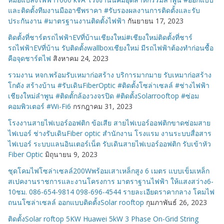
และติดตั้งทีมงานมืออาชีพราคา #รับรองผลงานการติดตั้งและรับ
ประกันงาน #มาตรฐานงานติดตั้งไฟฟ้า
กันยายน 17, 2023
ติดตั้งที่ชาร์ตรถไฟฟ้าEVที่บ้านเชียงใหม่#เชียงใหม่ติดตั้งที่ชาร์
รถไฟฟ้าEVที่บ้าน รับติดตั้งwallboxเชียงใหม่ มีรถไฟฟ้าต้องทำก่อนซื้อ
คือจุดชาร์ตไฟ
สิงหาคม 24, 2023
รวมงาน หจก.พร้อมรับเหมาก่อสร้าง บริการมากมาย รับเหมาก่อสร้าง
โกดัง สร้างบ้าน #รับเดินFiberOptic #ติดตั้งโซล่าเซลล์ #ช่างไฟฟ้า
เชียงใหม่ลำพูน #ติดตั้กล้องวงจรปิด #ติดตั้งSolarrooftop #ซ่อม
คอมพิวเตอร์ #Wi-Fi6
กรกฎาคม 31, 2023
โรงงานสายไฟเบอร์ออฟติก ข้อเสีย สายไฟเบอร์ออฟติกขาดซ่อมสาย
ไฟเบอร์ ช่างรับเดินFiber optic สำนักงาน โรงแรม งานระบบสื่อสาร
ไฟเบอร์ ระบบแลนอินเตอร์เน็ต รับเดินสายไฟเบอร์ออฟติก รับเข้าหัว
Fiber Optic
มิถุนายน 9, 2023
ชุดโคมไฟโซล่าเซลล์200Wพร้อมเสาเหล็กสูง 6 เมตร แบบเข็มเหล็ก
สเปคงานราชการและงานโครงการ มาตราฐานไฟฟ้า ให้แสงสว่าง6-
10ชม. 086-654-9814 098-696-4544 รายละเอียดราคากลาง โคมไฟ
ถนนโซล่าเซลล์ ออกแบบติดตั้งSolar rooftop
กุมภาพันธ์ 26, 2023
ติดตั้งSolar roftop 5KW Huawei 5kW 3 Phase On-Grid String