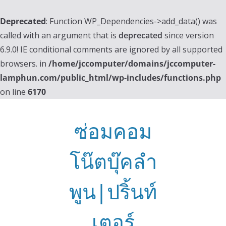
Deprecated
: Function WP_Dependencies->add_data() was
called with an argument that is
deprecated
since version
6.9.0! IE conditional comments are ignored by all supported
browsers. in
/home/jccomputer/domains/jccomputer-
lamphun.com/public_html/wp-includes/functions.php
on line
6170
Skip
to
ซ่อมคอม
content
โน๊ตบุ๊คลำ
พูน|ปริ้นท์
เตอร์