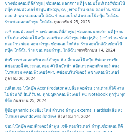
ช่างซ่อมคอมดีดีลำพูน|ซ่อมคอมนอกสถานที่|ซ่อมปริ้นท์เตอร์ซ่อมโน๊
ตบุ๊ค คอมพิวเตอร์ลำพูน ihko:jv,8v, ]er^oร้าน ซ่อม คอมร้าน ซ่อม
คอม ลำพูน ซ่อมคอมใกล้ฉัน ร้านคอมใกล้ฉันซ่อมโน๊ตบุ๊ค ใกล้ฉัน
ร้านซ่อมคอมลำพูน ใกล้ฉัน
กุมภาพันธ์ 25, 2025
เจซี-คอมพิวเตอร์ ช่างซ่อมคอมดีดีลำพูน|ซ่อมคอมนอกสถานที่|ซ่อม
ปริ้นท์เตอร์ซ่อมโน๊ตบุ๊ค คอมพิวเตอร์ลำพูน ihko:jv,8v, ]er^oร้าน ซ่อม
คอมร้าน ซ่อม คอม ลำพูน ซ่อมคอมใกล้ฉัน ร้านคอมใกล้ฉันซ่อมโน๊
ตบุ๊ค ใกล้ฉัน ร้านซ่อมคอมลำพูน ใกล้ฉัน
พฤศจิกายน 14, 2024
#บริการซ่อมคอมพิวเตอร์ลำพูน #เปลี่ยนจอโน๊ตบุ๊ค #ซ่อมบานพับ
#ซ่อมบอดี้ #ประกอบคอม #โน๊ตบุ๊คช้า #อัพเกรดคอมพิวเตอร์ #ลง
โปรแกรม #คอมพิวเตอร์#PC #ซ่อมปรินท์เตอร์ #ช่างคอมพิวเตอร์
ตุลาคม 20, 2024
เปลี่ยนจอ โน๊ตบุ๊ค Acer Predator #เปลี่ยนจอด่วน งานด่วนก็ได้ งาน
ไม่ด่วนก็ดี ยินดีรับจบ ทุกปัญหาคอมพิวเตอร์ PC Notebook ทุกรุ่น ทุก
ยี่ห้อ
กันยายน 25, 2024
กู้ข้อมูลharddisk เชียงใหม่ ลำปาง ลำพูน external Harddiskเสีย ลง
โปรแกรมwindowns ผิดdrive
สิงหาคม 14, 2024
ซ่อมโน๊ตบุ๊ค คอมพิวเตอร์ลำพูน เจซี-คอมพิวเตอร์ ลำพูนซ่อมคอมดีดี