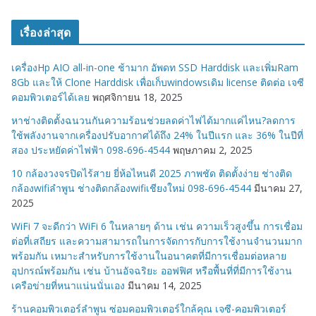
ม
ว
เรื่องล่าสุด
ด
ห
เครื่องHp AIO all-in-one ช้ามาก อัพดท SSD Harddisk และเพิ่มRam
มู่
8Gb และให้ Clone Harddisk เพื่อเก็บwindowsเดิม license ติดต่อ เจซี
คอมพิวเตอร์ได้เลย
พฤศจิกายน 18, 2025
หาช่างติดตั้งฉนวนกันความร้อนช่วยลดค่าไฟได้มากแค่ไหน?ลดการ
ใช้พลังงานจากเครื่องปรับอากาศได้ถึง 24% ในปีแรก และ 36% ในปีที่
สอง ประหยัดค่าไฟฟ้า 098-696-4544
พฤษภาคม 2, 2025
10 กล้องวงจรปิดไร้สาย ยี่ห้อไหนดี 2025 ภาพชัด ติดตั้งง่าย ช่างติด
กล้องwifiลำพูน ช่างติดกล้องwifiเชียงใหม่ 098-696-4544
มีนาคม 27,
2025
WiFi 7 จะดีกว่า WiFi 6 ในหลายๆ ด้าน เช่น ความเร็วสูงขึ้น การเชื่อม
ต่อที่เสถียร และความสามารถในการจัดการกับการใช้งานจำนวนมาก
พร้อมกัน เหมาะสำหรับการใช้งานในอนาคตที่มีการเชื่อมต่อหลาย
อุปกรณ์พร้อมกัน เช่น บ้านอัจฉริยะ ออฟฟิศ หรือพื้นที่ที่มีการใช้งาน
เครือข่ายที่หนาแน่นนั่นเอง
มีนาคม 14, 2025
ร้านคอมพิวเตอร์ลำพูน ซ่อมคอมพิวเตอร์ใกล้คุณ เจซี-คอมพิวเตอร์