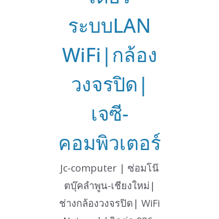
ระบบLAN
WiFi|กล้อง
วงจรปิด|
เจซี-
คอมพิวเตอร์
Jc-computer | ซ่อมโน๊
ตบุ๊คลำพูน-เชียงใหม่|
ช่างกล้องวงจรปิด| WiFi