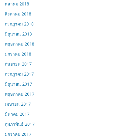
ตุลาคม 2018
สิงหาคม 2018
กรกฎาคม 2018
มิถุนายน 2018
พฤษภาคม 2018
มกราคม 2018
กันยายน 2017
กรกฎาคม 2017
มิถุนายน 2017
พฤษภาคม 2017
เมษายน 2017
มีนาคม 2017
กุมภาพันธ์ 2017
มกราคม 2017