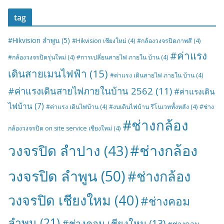
tag
#Hikvision ลำพูน
(5)
#Hikvision เชียงใหม่
(4)
#กล้องวงจรปิดภาพสี
(4)
#ค่าแรง
#กล้องวงจรปิดรุ่นใหม่
(4)
#การเปลี่ยนสายไฟ ภายใน บ้าน
(4)
เดินสายเมนไฟฟ้า
(15)
#ค่าแรง เดินสายไฟ ภายใน บ้าน
(4)
#ค่าแรงเดินสายไฟภายในบ้าน 2562
(11)
#ค่าแรงเดิน
ไฟบ้าน
(7)
#ค่าแรง เดินไฟบ้าน
(4)
#งบเดินไฟบ้าน รีโนเวททั้งหลัง
(4)
#ช่าง
#ช่างกล้อง
กล้องวงจรปิด on site service เชียงใหม่
(4)
#ช่างกล้อง
วงจรปิด ลำปาง
(43)
วงจรปิด ลำพูน
(50)
#ช่างกล้อง
วงจรปิด เชียงใหม
(40)
#ช่างคอม
ลำพูน
(21)
#ช่างคอม เชียงใหม
(13)
#ช่างคอม