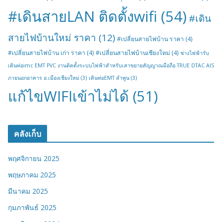
#เดินสายLAN ติดตั้งwifi
(54)
#เดิน
สายไฟบ้านใหม่ ราคา
(12)
#เปลี่ยนสายไฟบ้าน ราคา
(4)
#เปลี่ยนสายไฟบ้าน เก่า ราคา
(4)
#เปลี่ยนสายไฟบ้านเชียงใหม่
(4)
ช่างไฟฟ้ารับ
เดินท่อimc EMT PVC งานติดตั้งระบบไฟฟ้าสำหรับเสาขยายสัญญาณมือถือ TRUE DTAC AIS
ภายนอกอาคาร อ.เมืองเชียงใหม่
(3)
เดินท่อEMT ลำพูน
(3)
แก้ไขWIFIเข้าไม่ได้
(51)
คลังเก็บ
พฤศจิกายน 2025
พฤษภาคม 2025
มีนาคม 2025
กุมภาพันธ์ 2025