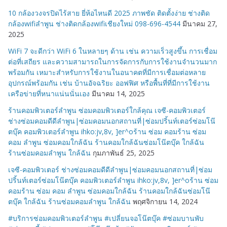
10 กล้องวงจรปิดไร้สาย ยี่ห้อไหนดี 2025 ภาพชัด ติดตั้งง่าย ช่างติด
กล้องwifiลำพูน ช่างติดกล้องwifiเชียงใหม่ 098-696-4544
มีนาคม 27,
2025
WiFi 7 จะดีกว่า WiFi 6 ในหลายๆ ด้าน เช่น ความเร็วสูงขึ้น การเชื่อม
ต่อที่เสถียร และความสามารถในการจัดการกับการใช้งานจำนวนมาก
พร้อมกัน เหมาะสำหรับการใช้งานในอนาคตที่มีการเชื่อมต่อหลาย
อุปกรณ์พร้อมกัน เช่น บ้านอัจฉริยะ ออฟฟิศ หรือพื้นที่ที่มีการใช้งาน
เครือข่ายที่หนาแน่นนั่นเอง
มีนาคม 14, 2025
ร้านคอมพิวเตอร์ลำพูน ซ่อมคอมพิวเตอร์ใกล้คุณ เจซี-คอมพิวเตอร์
ช่างซ่อมคอมดีดีลำพูน|ซ่อมคอมนอกสถานที่|ซ่อมปริ้นท์เตอร์ซ่อมโน๊
ตบุ๊ค คอมพิวเตอร์ลำพูน ihko:jv,8v, ]er^oร้าน ซ่อม คอมร้าน ซ่อม
คอม ลำพูน ซ่อมคอมใกล้ฉัน ร้านคอมใกล้ฉันซ่อมโน๊ตบุ๊ค ใกล้ฉัน
ร้านซ่อมคอมลำพูน ใกล้ฉัน
กุมภาพันธ์ 25, 2025
เจซี-คอมพิวเตอร์ ช่างซ่อมคอมดีดีลำพูน|ซ่อมคอมนอกสถานที่|ซ่อม
ปริ้นท์เตอร์ซ่อมโน๊ตบุ๊ค คอมพิวเตอร์ลำพูน ihko:jv,8v, ]er^oร้าน ซ่อม
คอมร้าน ซ่อม คอม ลำพูน ซ่อมคอมใกล้ฉัน ร้านคอมใกล้ฉันซ่อมโน๊
ตบุ๊ค ใกล้ฉัน ร้านซ่อมคอมลำพูน ใกล้ฉัน
พฤศจิกายน 14, 2024
#บริการซ่อมคอมพิวเตอร์ลำพูน #เปลี่ยนจอโน๊ตบุ๊ค #ซ่อมบานพับ