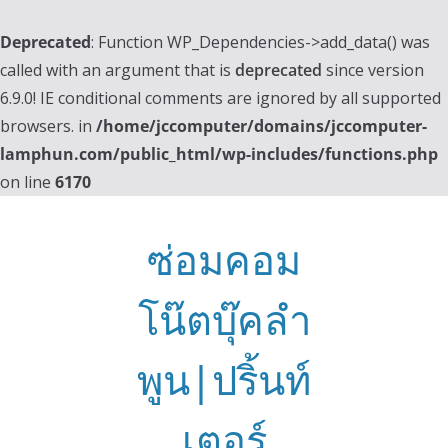
Deprecated
: Function WP_Dependencies->add_data() was
called with an argument that is
deprecated
since version
6.9.0! IE conditional comments are ignored by all supported
browsers. in
/home/jccomputer/domains/jccomputer-
lamphun.com/public_html/wp-includes/functions.php
on line
6170
Skip
to
ซ่อมคอม
content
โน๊ตบุ๊คลำ
พูน|ปริ้นท์
เตอร์