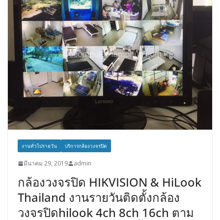
งานทั่วไปรายวัน
บริการกล้องวงจรปิด
มีนาคม 29, 2019
admin
กล้องวงจรปิด HIKVISION & HiLook
Thailand งานรายวันติดตั้งกล้อง
วงจรปิดhilook 4ch 8ch 16ch ตาม