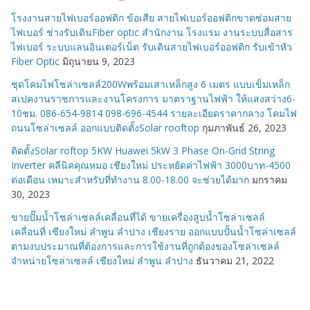
โรงงานสายไฟเบอร์ออฟติก ข้อเสีย สายไฟเบอร์ออฟติกขาดซ่อมสาย
ไฟเบอร์ ช่างรับเดินFiber optic สำนักงาน โรงแรม งานระบบสื่อสาร
ไฟเบอร์ ระบบแลนอินเตอร์เน็ต รับเดินสายไฟเบอร์ออฟติก รับเข้าหัว
Fiber Optic
มิถุนายน 9, 2023
ชุดโคมไฟโซล่าเซลล์200Wพร้อมเสาเหล็กสูง 6 เมตร แบบเข็มเหล็ก
สเปคงานราชการและงานโครงการ มาตราฐานไฟฟ้า ให้แสงสว่าง6-
10ชม. 086-654-9814 098-696-4544 รายละเอียดราคากลาง โคมไฟ
ถนนโซล่าเซลล์ ออกแบบติดตั้งSolar rooftop
กุมภาพันธ์ 26, 2023
ติดตั้งSolar roftop 5KW Huawei 5kW 3 Phase On-Grid String
Inverter คลีนิคคุณหมอ เชียงใหม่ ประหยัดค่าไฟฟ้า 3000บาท-4500
ต่อเดือน เหมาะสำหรับที่ทำงาน 8.00-18.00 จะช่วยได้มาก
มกราคม
30, 2023
ขายปั๊มน้ำโซล่าเซลล์เคลื่อนที่ได้ ขายเครื่องสูบน้ำโซล่าเซลล์
เคลื่อนที่ เชียงใหม่ ลำพูน ลำปาง เชียงราย ออกแบบปั้นน้ำโซล่าเซลล์
ตามงบประมาณที่ต้องการและการใช้งานที่ถูกต้องของโซล่าเซลล์
จำหน่ายโซล่าเซลล์ เชียงใหม่ ลำพูน ลำปาง
ธันวาคม 21, 2022