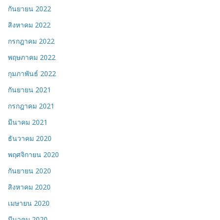
กันยายน 2022
สิงหาคม 2022
กรกฎาคม 2022
พฤษภาคม 2022
กุมภาพันธ์ 2022
กันยายน 2021
กรกฎาคม 2021
มีนาคม 2021
ธันวาคม 2020
พฤศจิกายน 2020
กันยายน 2020
สิงหาคม 2020
เมษายน 2020
มีนาคม 2020