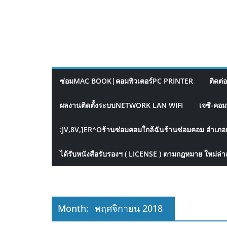
ซ่อมMAC BOOK|คอมพิวเตอร์PC PRINTER
ติดต่
ผลงานติดตั้งระบบNETWORK LAN WIFI
เจซี-คอม
:JV,8V,]ER^Oร้านซ่อมคอมใกล้ฉันร้านซ่อมคอม อำเภอ
ได้รับหนังสือรับรองฯ ( LICENSE ) ตามกฎหมาย ใหม่ล่า
Month:
พฤศจิกายน 2018