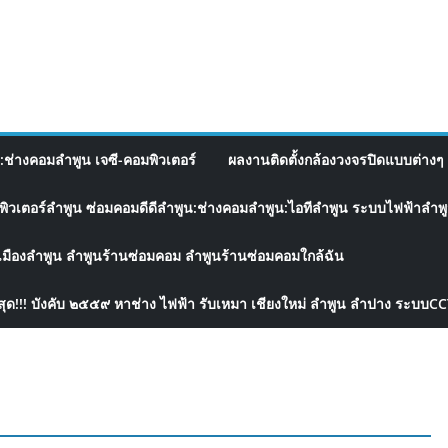
อ:ช่างคอมลำพูน เจซี-คอมพิวเตอร์
ผลงานติดตั้งกล้องวงจรปิดแบบต่างๆ 
พิวเตอร์ลำพูน ซ่อมคอมดีดีลำพูน:ช่างคอมลำพูน:ไอทีลำพูน ระบบไฟฟ้าลำพูน
เมืองลำพูน ลำพูนร้านซ่อมคอม ลำพูนร้านซ่อมคอมใกล้ฉัน
สุด!!! บังคับ ๒๕๕๙ หาช่าง ไฟฟ้า รับเหมา เชียงใหม่ ลำพูน ลำปาง ระบบC