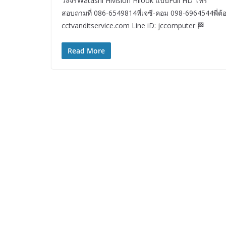
วงจรWatashi Hivision Hilook แบบFull HD โทร
สอบถามที่ 086-6549814พี่เจซี-คอม 098-6964544พี่ต้
cctvanditservice.com Line iD: jccomputer 🏁
Read More