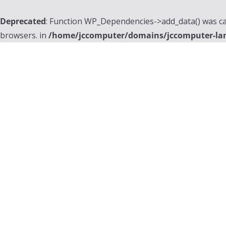
Deprecated
: Function WP_Dependencies->add_data() was ca
browsers. in
/home/jccomputer/domains/jccomputer-la
Skip
to
content