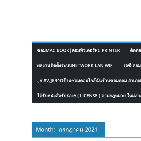
ซ่อมMAC BOOK|คอมพิวเตอร์PC PRINTER
ติดต่
ผลงานติดตั้งระบบNETWORK LAN WIFI
เจซี-คอม
:JV,8V,]ER^Oร้านซ่อมคอมใกล้ฉันร้านซ่อมคอม อำเภอ
ได้รับหนังสือรับรองฯ ( LICENSE ) ตามกฎหมาย ใหม่ล่า
Month:
กรกฎาคม 2021