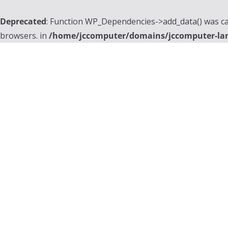
Deprecated
: Function WP_Dependencies->add_data() was ca
browsers. in
/home/jccomputer/domains/jccomputer-la
Skip
to
content