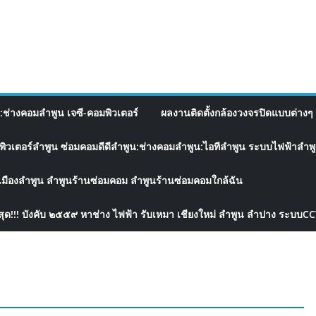
อ:ช่างคอมลำพูน เจซี-คอมพิวเตอร์
ผลงานติดตั้งกล้องวงจรปิดแบบต่างๆ 
พิวเตอร์ลำพูน ซ่อมคอมดีดีลำพูน:ช่างคอมลำพูน:ไอทีลำพูน ระบบไฟฟ้าลำพูน
เมืองลำพูน ลำพูนร้านซ่อมคอม ลำพูนร้านซ่อมคอมใกล้ฉัน
สุด!!! บังคับ ๒๕๕๙ หาช่าง ไฟฟ้า รับเหมา เชียงใหม่ ลำพูน ลำปาง ระบบC