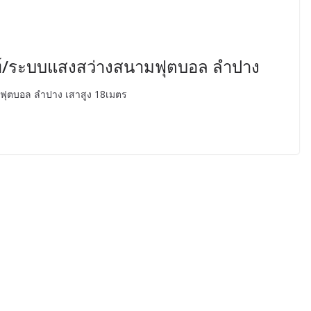
ไลท์/ระบบแสงสว่างสนามฟุตบอล ลำปาง
มฟุตบอล ลำปาง เสาสูง 18เมตร