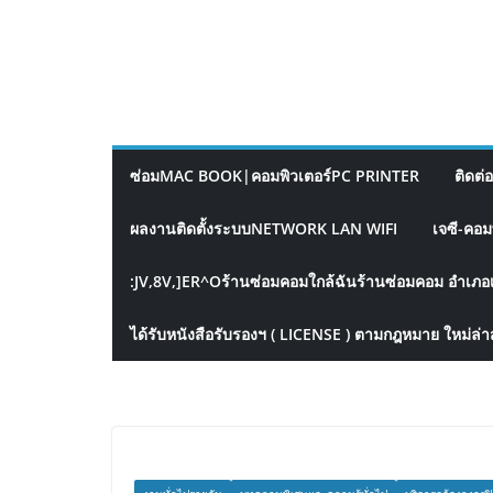
ซ่อมMAC BOOK|คอมพิวเตอร์PC PRINTER
ติดต่
ผลงานติดตั้งระบบNETWORK LAN WIFI
เจซี-คอม
:JV,8V,]ER^Oร้านซ่อมคอมใกล้ฉันร้านซ่อมคอม อำเภอ
ได้รับหนังสือรับรองฯ ( LICENSE ) ตามกฎหมาย ใหม่ล่า