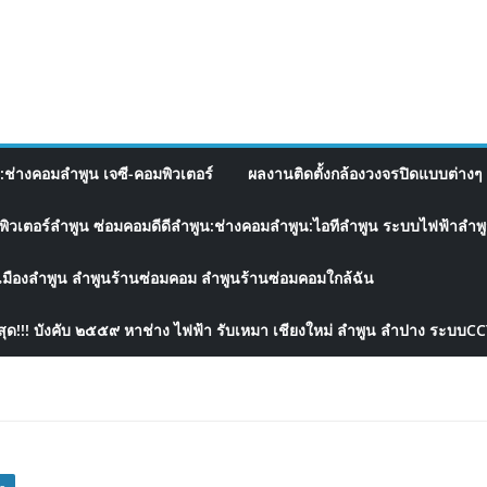
อ:ช่างคอมลำพูน เจซี-คอมพิวเตอร์
ผลงานติดตั้งกล้องวงจรปิดแบบต่างๆ 
พิวเตอร์ลำพูน ซ่อมคอมดีดีลำพูน:ช่างคอมลำพูน:ไอทีลำพูน ระบบไฟฟ้าลำพูน
เมืองลำพูน ลำพูนร้านซ่อมคอม ลำพูนร้านซ่อมคอมใกล้ฉัน
สุด!!! บังคับ ๒๕๕๙ หาช่าง ไฟฟ้า รับเหมา เชียงใหม่ ลำพูน ลำปาง ระบบC