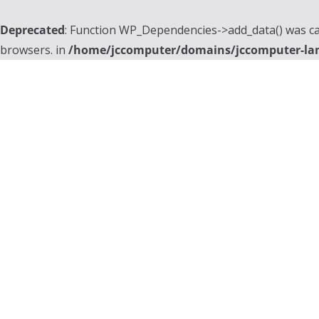
Deprecated
: Function WP_Dependencies->add_data() was ca
browsers. in
/home/jccomputer/domains/jccomputer-la
Skip
to
content