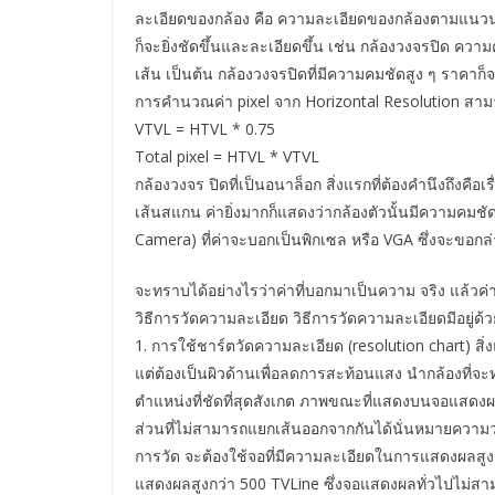
ละเอียดของกล้อง คือ ความละเอียดของกล้องตามแนวนอน
ก็จะยิ่งชัดขึ้นและละเอียดขึ้น เช่น กล้องวงจรปิด ควา
เส้น เป็นต้น กล้องวงจรปิดที่มีความคมชัดสูง ๆ ราคาก
การคำนวณค่า pixel จาก Horizontal Resolution ส
VTVL = HTVL * 0.75
Total pixel = HTVL * VTVL
กล้องวงจร ปิดที่เป็นอนาล็อก สิ่งแรกที่ต้องคำนึงถึงคือเ
เส้นสแกน ค่ายิ่งมากก็แสดงว่ากล้องตัวนั้นมีความคมช
Camera) ที่ค่าจะบอกเป็นพิกเซล หรือ VGA ซึ่งจะขอกล่
จะทราบได้อย่างไรว่าค่าที่บอกมาเป็นความ จริง แล้วค่าจ
วิธีการวัดความละเอียด วิธีการวัดความละเอียดมีอยู่ด้ว
1. การใช้ชาร์ตวัดความละเอียด (resolution chart) สิ่
แต่ต้องเป็นผิวด้านเพื่อลดการสะท้อนแสง นำกล้องที่จะ
ตำแหน่งที่ชัดที่สุดสังเกต ภาพขณะที่แสดงบนจอแสดงผลห
ส่วนที่ไม่สามารถแยกเส้นออกจากกันได้นั่นหมายความว่
การวัด จะต้องใช้จอที่มีความละเอียดในการแสดงผลสูงด
แสดงผลสูงกว่า 500 TVLine ซึ่งจอแสดงผลทั่วไปไม่ส