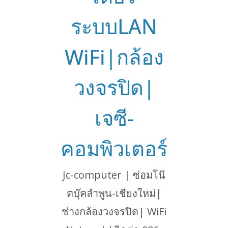
ระบบLAN
WiFi|กล้อง
วงจรปิด|
เจซี-
คอมพิวเตอร์
Jc-computer | ซ่อมโน๊
ตบุ๊คลำพูน-เชียงใหม่|
ช่างกล้องวงจรปิด| WiFi