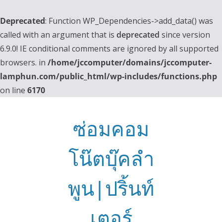
Deprecated
: Function WP_Dependencies->add_data() was
called with an argument that is
deprecated
since version
6.9.0! IE conditional comments are ignored by all supported
browsers. in
/home/jccomputer/domains/jccomputer-
lamphun.com/public_html/wp-includes/functions.php
on line
6170
Skip
to
ซ่อมคอม
content
โน๊ตบุ๊คลำ
พูน|ปริ้นท์
เตอร์