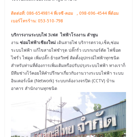
ติดต่อที่: 086-6549814 พี่เจซี-คอม , 098-696-4544 พี่ต้อม
เบอร์โทรร้าน: 053-510-798
บริการงานระบบไฟ 3เฟส ไฟฟ้าโรงงาน ลำพูน
งาน
ซ่อมไฟฟ้าเชียงใหม่
เดินสายไฟ บริการตรวจ,เช็ค,ซ่อม
ระบบไฟฟ้า แก้ไขสายไฟชำรุด ปลั๊กรั่ว เบรกเกอร์ตัด ไฟช็อต
ไฟรั่ว ไฟดูด เพิ่มปลั๊ก ย้ายสวิทซ์ ติดตั้งอุปกรณ์ไฟฟ้าทุกชนิด
สำหรับท่านที่ต้องการเพิ่มเติมหรือปรับปรุงระบบไฟฟ้า ทางเราก็
มีทีมช่างไว้คอยให้คำปรึกษาเกี่ยวกับงานวางระบบไฟฟ้า ระบบ
อินเตอร์เน็ต (Network) ระบบกล้องวงจรปิด (CCTV) บ้าน
อาคาร สำนักงานทุกชนิด