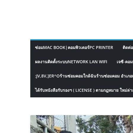
ซ่อมMAC BOOK|คอมพิวเตอร์PC PRINTER
ติดต่
ผลงานติดตั้งระบบNETWORK LAN WIFI
เจซี-คอม
:JV,8V,]ER^Oร้านซ่อมคอมใกล้ฉันร้านซ่อมคอม อำเภอ
ได้รับหนังสือรับรองฯ ( LICENSE ) ตามกฎหมาย ใหม่ล่า