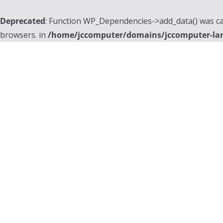
Deprecated
: Function WP_Dependencies->add_data() was ca
browsers. in
/home/jccomputer/domains/jccomputer-la
Skip
to
content