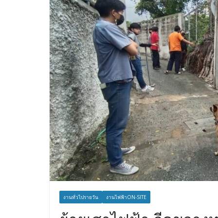
งานทั่วไปรายวัน
งานไฟฟ้าON-SITE