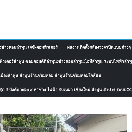
อ:ช่างคอมลำพูน เจซี-คอมพิวเตอร์
ผลงานติดตั้งกล้องวงจรปิดแบบต่างๆ 
พิวเตอร์ลำพูน ซ่อมคอมดีดีลำพูน:ช่างคอมลำพูน:ไอทีลำพูน ระบบไฟฟ้าลำพูน
เมืองลำพูน ลำพูนร้านซ่อมคอม ลำพูนร้านซ่อมคอมใกล้ฉัน
สุด!!! บังคับ ๒๕๕๙ หาช่าง ไฟฟ้า รับเหมา เชียงใหม่ ลำพูน ลำปาง ระบบC