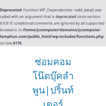
Deprecated
: Function WP_Dependencies->add_data() was
called with an argument that is
deprecated
since version
6.9.0! IE conditional comments are ignored by all supported
browsers. in
/home/jccomputer/domains/jccomputer-
lamphun.com/public_html/wp-includes/functions.php
on line
6170
Skip
to
ซ่อมคอม
content
โน๊ตบุ๊คลำ
พูน|ปริ้นท์
เตอร์