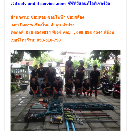
เวป
cctv and it service .com
ซีซีทีวีแอนท์ไอทีเซอร์วิส
สำนักงาน: ซ่อมคอม ซ่อมไฟฟ้า ซ่อมกล้อง
วงจรปิดcctvเชียงใหม่ ลำพูน ลำปาง
ติดต่อที่: 086-6549814 พี่เจซี-คอม , 098-696-4544 พี่ต้อม
เบอร์โทรร้าน: 053-510-798