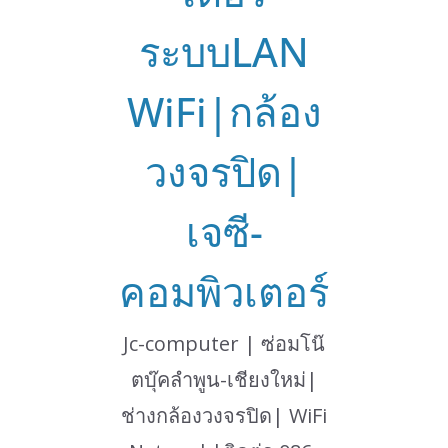
ระบบLAN
WiFi|กล้อง
วงจรปิด|
เจซี-
คอมพิวเตอร์
Jc-computer | ซ่อมโน๊
ตบุ๊คลำพูน-เชียงใหม่|
ช่างกล้องวงจรปิด| WiFi