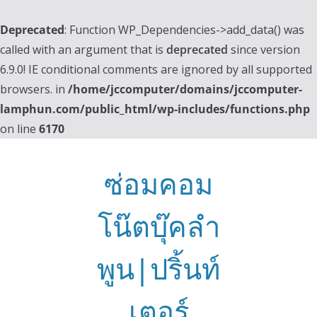
Deprecated
: Function WP_Dependencies->add_data() was
called with an argument that is
deprecated
since version
6.9.0! IE conditional comments are ignored by all supported
browsers. in
/home/jccomputer/domains/jccomputer-
lamphun.com/public_html/wp-includes/functions.php
on line
6170
Skip
to
ซ่อมคอม
content
โน๊ตบุ๊คลำ
พูน|ปริ้นท์
เตอร์