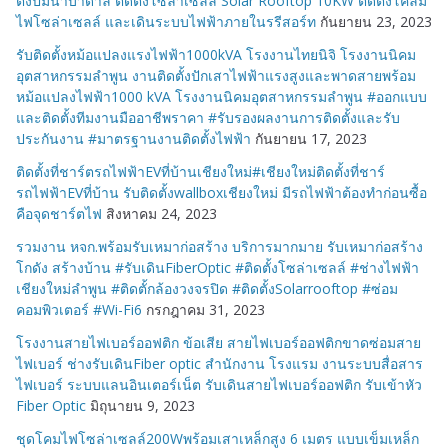
ตั้งปั้มน้ำบาดาล ติดตั้งโซล่าเซลล์ Solar Rooftop 10KW ติดตั้งโคลม
ไฟโซล่าเซลล์ และเดินระบบไฟฟ้าภายในรรีสอร์ท
กันยายน 23, 2023
รับติดตั้งหม้อแปลงแรงไฟฟ้า1000kVA โรงงานไทยนิจิ โรงงานนิคม
อุตสาหกรรมลำพูน งานติดตั้งปักเสาไฟฟ้าแรงสูงและพาดสายพร้อม
หม้อแปลงไฟฟ้า1000 kVA โรงงานนิคมอุตสาหกรรมลำพูน #ออกแบบ
และติดตั้งทีมงานมืออาชีพราคา #รับรองผลงานการติดตั้งและรับ
ประกันงาน #มาตรฐานงานติดตั้งไฟฟ้า
กันยายน 17, 2023
ติดตั้งที่ชาร์ตรถไฟฟ้าEVที่บ้านเชียงใหม่#เชียงใหม่ติดตั้งที่ชาร์
รถไฟฟ้าEVที่บ้าน รับติดตั้งwallboxเชียงใหม่ มีรถไฟฟ้าต้องทำก่อนซื้อ
คือจุดชาร์ตไฟ
สิงหาคม 24, 2023
รวมงาน หจก.พร้อมรับเหมาก่อสร้าง บริการมากมาย รับเหมาก่อสร้าง
โกดัง สร้างบ้าน #รับเดินFiberOptic #ติดตั้งโซล่าเซลล์ #ช่างไฟฟ้า
เชียงใหม่ลำพูน #ติดตั้กล้องวงจรปิด #ติดตั้งSolarrooftop #ซ่อม
คอมพิวเตอร์ #Wi-Fi6
กรกฎาคม 31, 2023
โรงงานสายไฟเบอร์ออฟติก ข้อเสีย สายไฟเบอร์ออฟติกขาดซ่อมสาย
ไฟเบอร์ ช่างรับเดินFiber optic สำนักงาน โรงแรม งานระบบสื่อสาร
ไฟเบอร์ ระบบแลนอินเตอร์เน็ต รับเดินสายไฟเบอร์ออฟติก รับเข้าหัว
Fiber Optic
มิถุนายน 9, 2023
ชุดโคมไฟโซล่าเซลล์200Wพร้อมเสาเหล็กสูง 6 เมตร แบบเข็มเหล็ก