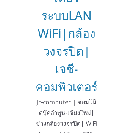
ระบบLAN
WiFi|กล้อง
วงจรปิด|
เจซี-
คอมพิวเตอร์
Jc-computer | ซ่อมโน๊
ตบุ๊คลำพูน-เชียงใหม่|
ช่างกล้องวงจรปิด| WiFi