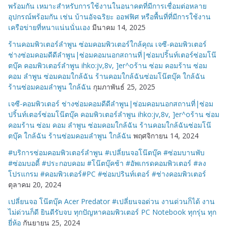
พร้อมกัน เหมาะสำหรับการใช้งานในอนาคตที่มีการเชื่อมต่อหลาย
อุปกรณ์พร้อมกัน เช่น บ้านอัจฉริยะ ออฟฟิศ หรือพื้นที่ที่มีการใช้งาน
เครือข่ายที่หนาแน่นนั่นเอง
มีนาคม 14, 2025
ร้านคอมพิวเตอร์ลำพูน ซ่อมคอมพิวเตอร์ใกล้คุณ เจซี-คอมพิวเตอร์
ช่างซ่อมคอมดีดีลำพูน|ซ่อมคอมนอกสถานที่|ซ่อมปริ้นท์เตอร์ซ่อมโน๊
ตบุ๊ค คอมพิวเตอร์ลำพูน ihko:jv,8v, ]er^oร้าน ซ่อม คอมร้าน ซ่อม
คอม ลำพูน ซ่อมคอมใกล้ฉัน ร้านคอมใกล้ฉันซ่อมโน๊ตบุ๊ค ใกล้ฉัน
ร้านซ่อมคอมลำพูน ใกล้ฉัน
กุมภาพันธ์ 25, 2025
เจซี-คอมพิวเตอร์ ช่างซ่อมคอมดีดีลำพูน|ซ่อมคอมนอกสถานที่|ซ่อม
ปริ้นท์เตอร์ซ่อมโน๊ตบุ๊ค คอมพิวเตอร์ลำพูน ihko:jv,8v, ]er^oร้าน ซ่อม
คอมร้าน ซ่อม คอม ลำพูน ซ่อมคอมใกล้ฉัน ร้านคอมใกล้ฉันซ่อมโน๊
ตบุ๊ค ใกล้ฉัน ร้านซ่อมคอมลำพูน ใกล้ฉัน
พฤศจิกายน 14, 2024
#บริการซ่อมคอมพิวเตอร์ลำพูน #เปลี่ยนจอโน๊ตบุ๊ค #ซ่อมบานพับ
#ซ่อมบอดี้ #ประกอบคอม #โน๊ตบุ๊คช้า #อัพเกรดคอมพิวเตอร์ #ลง
โปรแกรม #คอมพิวเตอร์#PC #ซ่อมปรินท์เตอร์ #ช่างคอมพิวเตอร์
ตุลาคม 20, 2024
เปลี่ยนจอ โน๊ตบุ๊ค Acer Predator #เปลี่ยนจอด่วน งานด่วนก็ได้ งาน
ไม่ด่วนก็ดี ยินดีรับจบ ทุกปัญหาคอมพิวเตอร์ PC Notebook ทุกรุ่น ทุก
ยี่ห้อ
กันยายน 25, 2024