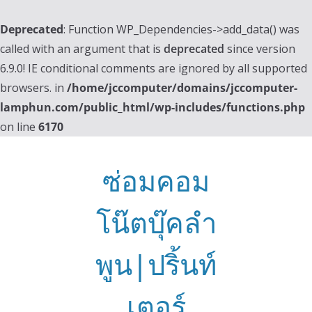
Deprecated
: Function WP_Dependencies->add_data() was
called with an argument that is
deprecated
since version
6.9.0! IE conditional comments are ignored by all supported
browsers. in
/home/jccomputer/domains/jccomputer-
lamphun.com/public_html/wp-includes/functions.php
on line
6170
Skip
to
ซ่อมคอม
content
โน๊ตบุ๊คลำ
พูน|ปริ้นท์
เตอร์