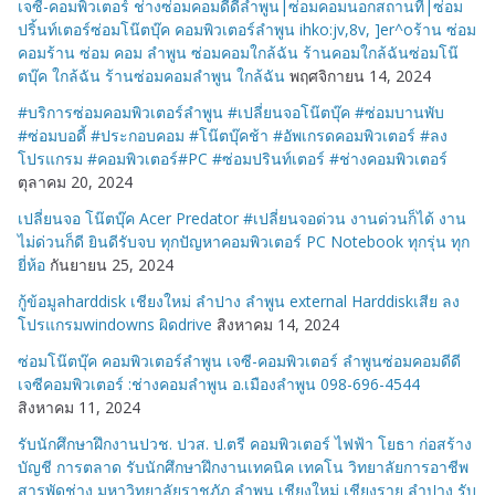
เจซี-คอมพิวเตอร์ ช่างซ่อมคอมดีดีลำพูน|ซ่อมคอมนอกสถานที่|ซ่อม
ปริ้นท์เตอร์ซ่อมโน๊ตบุ๊ค คอมพิวเตอร์ลำพูน ihko:jv,8v, ]er^oร้าน ซ่อม
คอมร้าน ซ่อม คอม ลำพูน ซ่อมคอมใกล้ฉัน ร้านคอมใกล้ฉันซ่อมโน๊
ตบุ๊ค ใกล้ฉัน ร้านซ่อมคอมลำพูน ใกล้ฉัน
พฤศจิกายน 14, 2024
#บริการซ่อมคอมพิวเตอร์ลำพูน #เปลี่ยนจอโน๊ตบุ๊ค #ซ่อมบานพับ
#ซ่อมบอดี้ #ประกอบคอม #โน๊ตบุ๊คช้า #อัพเกรดคอมพิวเตอร์ #ลง
โปรแกรม #คอมพิวเตอร์#PC #ซ่อมปรินท์เตอร์ #ช่างคอมพิวเตอร์
ตุลาคม 20, 2024
เปลี่ยนจอ โน๊ตบุ๊ค Acer Predator #เปลี่ยนจอด่วน งานด่วนก็ได้ งาน
ไม่ด่วนก็ดี ยินดีรับจบ ทุกปัญหาคอมพิวเตอร์ PC Notebook ทุกรุ่น ทุก
ยี่ห้อ
กันยายน 25, 2024
กู้ข้อมูลharddisk เชียงใหม่ ลำปาง ลำพูน external Harddiskเสีย ลง
โปรแกรมwindowns ผิดdrive
สิงหาคม 14, 2024
ซ่อมโน๊ตบุ๊ค คอมพิวเตอร์ลำพูน เจซี-คอมพิวเตอร์ ลำพูนซ่อมคอมดีดี
เจซีคอมพิวเตอร์ :ช่างคอมลำพูน อ.เมืองลำพูน 098-696-4544
สิงหาคม 11, 2024
รับนักศึกษาฝึกงานปวช. ปวส. ป.ตรี คอมพิวเตอร์ ไฟฟ้า โยธา ก่อสร้าง
บัญชี การตลาด รับนักศึกษาฝึกงานเทคนิค เทคโน วิทยาลัยการอาชีพ
สารพัดช่าง มหาวิทยาลัยราชภัฏ ลำพูน เชียงใหม่ เชียงราย ลำปาง รับ