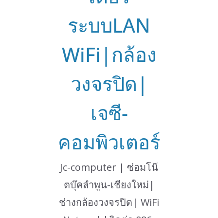
ระบบLAN
WiFi|กล้อง
วงจรปิด|
เจซี-
คอมพิวเตอร์
Jc-computer | ซ่อมโน๊
ตบุ๊คลำพูน-เชียงใหม่|
ช่างกล้องวงจรปิด| WiFi