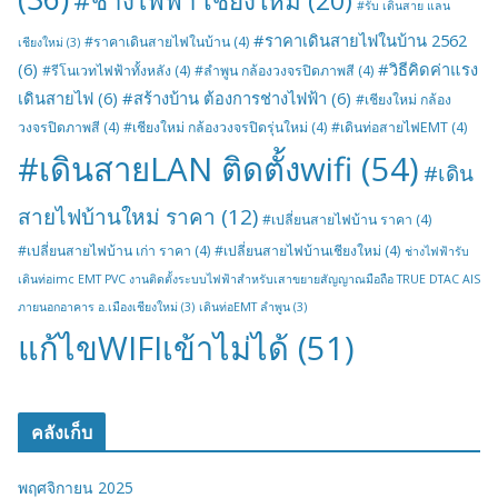
#ช่างไฟฟ้า เชียงใหม่
(20)
#รับ เดินสาย แลน
#ราคาเดินสายไฟในบ้าน 2562
#ราคาเดินสายไฟในบ้าน
(4)
เชียงใหม่
(3)
(6)
#วิธีคิดค่าแรง
#รีโนเวทไฟฟ้าทั้งหลัง
(4)
#ลำพูน กล้องวงจรปิดภาพสี
(4)
เดินสายไฟ
(6)
#สร้างบ้าน ต้องการช่างไฟฟ้า
(6)
#เชียงใหม่ กล้อง
วงจรปิดภาพสี
(4)
#เชียงใหม่ กล้องวงจรปิดรุ่นใหม่
(4)
#เดินท่อสายไฟEMT
(4)
#เดินสายLAN ติดตั้งwifi
(54)
#เดิน
สายไฟบ้านใหม่ ราคา
(12)
#เปลี่ยนสายไฟบ้าน ราคา
(4)
#เปลี่ยนสายไฟบ้าน เก่า ราคา
(4)
#เปลี่ยนสายไฟบ้านเชียงใหม่
(4)
ช่างไฟฟ้ารับ
เดินท่อimc EMT PVC งานติดตั้งระบบไฟฟ้าสำหรับเสาขยายสัญญาณมือถือ TRUE DTAC AIS
ภายนอกอาคาร อ.เมืองเชียงใหม่
(3)
เดินท่อEMT ลำพูน
(3)
แก้ไขWIFIเข้าไม่ได้
(51)
คลังเก็บ
พฤศจิกายน 2025