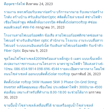
คือจุดชาร์ตไฟ
สิงหาคม 24, 2023
รวมงาน หจก.พร้อมรับเหมาก่อสร้าง บริการมากมาย รับเหมาก่อสร้าง
โกดัง สร้างบ้าน #รับเดินFiberOptic #ติดตั้งโซล่าเซลล์ #ช่างไฟฟ้า
เชียงใหม่ลำพูน #ติดตั้กล้องวงจรปิด #ติดตั้งSolarrooftop #ซ่อม
คอมพิวเตอร์ #Wi-Fi6
กรกฎาคม 31, 2023
โรงงานสายไฟเบอร์ออฟติก ข้อเสีย สายไฟเบอร์ออฟติกขาดซ่อมสาย
ไฟเบอร์ ช่างรับเดินFiber optic สำนักงาน โรงแรม งานระบบสื่อสาร
ไฟเบอร์ ระบบแลนอินเตอร์เน็ต รับเดินสายไฟเบอร์ออฟติก รับเข้าหัว
Fiber Optic
มิถุนายน 9, 2023
ชุดโคมไฟโซล่าเซลล์200Wพร้อมเสาเหล็กสูง 6 เมตร แบบเข็มเหล็ก
สเปคงานราชการและงานโครงการ มาตราฐานไฟฟ้า ให้แสงสว่าง6-
10ชม. 086-654-9814 098-696-4544 รายละเอียดราคากลาง โคมไฟ
ถนนโซล่าเซลล์ ออกแบบติดตั้งSolar rooftop
กุมภาพันธ์ 26, 2023
ติดตั้งSolar roftop 5KW Huawei 5kW 3 Phase On-Grid String
Inverter คลีนิคคุณหมอ เชียงใหม่ ประหยัดค่าไฟฟ้า 3000บาท-4500
ต่อเดือน เหมาะสำหรับที่ทำงาน 8.00-18.00 จะช่วยได้มาก
มกราคม
30, 2023
ขายปั๊มน้ำโซล่าเซลล์เคลื่อนที่ได้ ขายเครื่องสูบน้ำโซล่าเซลล์