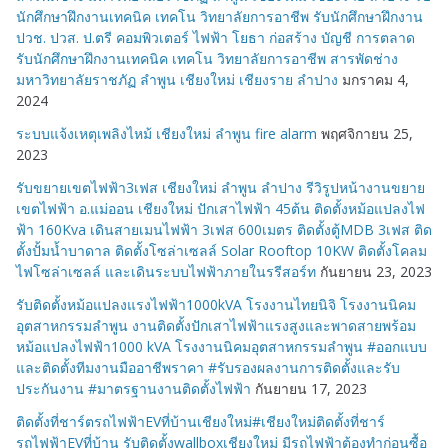
นักศึกษาฝึกงานเทคนิค เทคโน วิทยาลัยการอาชีพ รับนักศึกษาฝึกงาน
ปวช. ปวส. ป.ตรี คอมพิวเตอร์ ไฟฟ้า โยธา ก่อสร้าง บัญชี การตลาด
รับนักศึกษาฝึกงานเทคนิค เทคโน วิทยาลัยการอาชีพ สารพัดช่าง
มหาวิทยาลัยราชภัฏ ลำพูน เชียงใหม่ เชียงราย ลำปาง
มกราคม 4,
2024
ระบบแจ้งเหตุเพลิงไหม้ เชียงใหม่ ลำพูน fire alarm
พฤศจิกายน 25,
2023
รับขยายเขตไฟฟ้า3เฟส เชียงใหม่ ลำพูน ลำปาง รีวิรูปหน้างานขยาย
เขตไฟฟ้า อ.แม่ออน เชียงใหม่ ปักเสาไฟฟ้า 45ต้น ติดตั้งหม้อแปลงไฟ
ฟ้า 160Kva เดินสายเมนไฟฟ้า 3เฟส 600เมตร ติดตั้งตู้MDB 3เฟส ติด
ตั้งปั้มน้ำบาดาล ติดตั้งโซล่าเซลล์ Solar Rooftop 10KW ติดตั้งโคลม
ไฟโซล่าเซลล์ และเดินระบบไฟฟ้าภายในรรีสอร์ท
กันยายน 23, 2023
รับติดตั้งหม้อแปลงแรงไฟฟ้า1000kVA โรงงานไทยนิจิ โรงงานนิคม
อุตสาหกรรมลำพูน งานติดตั้งปักเสาไฟฟ้าแรงสูงและพาดสายพร้อม
หม้อแปลงไฟฟ้า1000 kVA โรงงานนิคมอุตสาหกรรมลำพูน #ออกแบบ
และติดตั้งทีมงานมืออาชีพราคา #รับรองผลงานการติดตั้งและรับ
ประกันงาน #มาตรฐานงานติดตั้งไฟฟ้า
กันยายน 17, 2023
ติดตั้งที่ชาร์ตรถไฟฟ้าEVที่บ้านเชียงใหม่#เชียงใหม่ติดตั้งที่ชาร์
รถไฟฟ้าEVที่บ้าน รับติดตั้งwallboxเชียงใหม่ มีรถไฟฟ้าต้องทำก่อนซื้อ