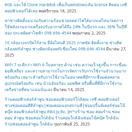
มู่
8Gb และให้ Clone Harddisk เพื่อเก็บwindowsเดิม license ติดต่อ เจซี
คอมพิวเตอร์ได้เลย
พฤศจิกายน 18, 2025
หาช่างติดตั้งฉนวนกันความร้อนช่วยลดค่าไฟได้มากแค่ไหน?ลดการ
ใช้พลังงานจากเครื่องปรับอากาศได้ถึง 24% ในปีแรก และ 36% ในปีที่
สอง ประหยัดค่าไฟฟ้า 098-696-4544
พฤษภาคม 2, 2025
10 กล้องวงจรปิดไร้สาย ยี่ห้อไหนดี 2025 ภาพชัด ติดตั้งง่าย ช่างติด
กล้องwifiลำพูน ช่างติดกล้องwifiเชียงใหม่ 098-696-4544
มีนาคม 27,
2025
WiFi 7 จะดีกว่า WiFi 6 ในหลายๆ ด้าน เช่น ความเร็วสูงขึ้น การเชื่อม
ต่อที่เสถียร และความสามารถในการจัดการกับการใช้งานจำนวนมาก
พร้อมกัน เหมาะสำหรับการใช้งานในอนาคตที่มีการเชื่อมต่อหลาย
อุปกรณ์พร้อมกัน เช่น บ้านอัจฉริยะ ออฟฟิศ หรือพื้นที่ที่มีการใช้งาน
เครือข่ายที่หนาแน่นนั่นเอง
มีนาคม 14, 2025
ร้านคอมพิวเตอร์ลำพูน ซ่อมคอมพิวเตอร์ใกล้คุณ เจซี-คอมพิวเตอร์
ช่างซ่อมคอมดีดีลำพูน|ซ่อมคอมนอกสถานที่|ซ่อมปริ้นท์เตอร์ซ่อมโน๊
ตบุ๊ค คอมพิวเตอร์ลำพูน ihko:jv,8v, ]er^oร้าน ซ่อม คอมร้าน ซ่อม
คอม ลำพูน ซ่อมคอมใกล้ฉัน ร้านคอมใกล้ฉันซ่อมโน๊ตบุ๊ค ใกล้ฉัน
ร้านซ่อมคอมลำพูน ใกล้ฉัน
กุมภาพันธ์ 25, 2025