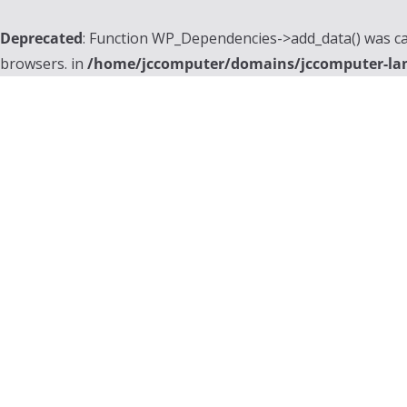
Deprecated
: Function WP_Dependencies->add_data() was ca
browsers. in
/home/jccomputer/domains/jccomputer-la
Skip
to
content