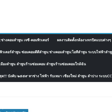
อ:ช่างคอมลำพูน เจซี-คอมพิวเตอร์
ผลงานติดตั้งกล้องวงจรปิดแบบต่างๆ 
พิวเตอร์ลำพูน ซ่อมคอมดีดีลำพูน:ช่างคอมลำพูน:ไอทีลำพูน ระบบไฟฟ้าลำพูน
เมืองลำพูน ลำพูนร้านซ่อมคอม ลำพูนร้านซ่อมคอมใกล้ฉัน
สุด!!! บังคับ ๒๕๕๙ หาช่าง ไฟฟ้า รับเหมา เชียงใหม่ ลำพูน ลำปาง ระบบC