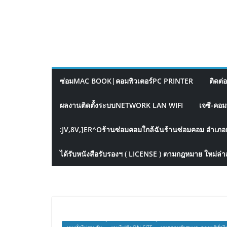
ซ่อมMAC BOOK|คอมพิวเตอร์PC PRINTER
ติดต่
ผลงานติดตั้งระบบNETWORK LAN WIFI
เจซี-คอม
:JV,8V,]ER^Oร้านซ่อมคอมใกล้ฉันร้านซ่อมคอม อำเภอ
ได้รับหนังสือรับรองฯ ( LICENSE ) ตามกฎหมาย ใหม่ล่า