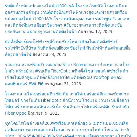
รับติดตั้งหม้อแปลงแรงไฟฟ้า1000kVA โรงงานไทยนิจิ โรงงานนิคม
อุตสาหกรรมลำพูน งานติดตั้งปักเสาไฟฟ้าแรงสูงและพาดสายพร้อม
หม้อแปลงไฟฟ้า1000 kVA โรงงานนิคมอุตสาหกรรมลำพูน #ออกแบบ
และติดตั้งทีมงานมืออาชีพราคา #รับรองผลงานการติดตั้งและรับ
ประกันงาน #มาตรฐานงานติดตั้งไฟฟ้า
กันยายน 17, 2023
ติดตั้งที่ชาร์ตรถไฟฟ้าEVที่บ้านเชียงใหม่#เชียงใหม่ติดตั้งที่ชาร์
รถไฟฟ้าEVที่บ้าน รับติดตั้งwallboxเชียงใหม่ มีรถไฟฟ้าต้องทำก่อนซื้อ
คือจุดชาร์ตไฟ
สิงหาคม 24, 2023
รวมงาน หจก.พร้อมรับเหมาก่อสร้าง บริการมากมาย รับเหมาก่อสร้าง
โกดัง สร้างบ้าน #รับเดินFiberOptic #ติดตั้งโซล่าเซลล์ #ช่างไฟฟ้า
เชียงใหม่ลำพูน #ติดตั้กล้องวงจรปิด #ติดตั้งSolarrooftop #ซ่อม
คอมพิวเตอร์ #Wi-Fi6
กรกฎาคม 31, 2023
โรงงานสายไฟเบอร์ออฟติก ข้อเสีย สายไฟเบอร์ออฟติกขาดซ่อมสาย
ไฟเบอร์ ช่างรับเดินFiber optic สำนักงาน โรงแรม งานระบบสื่อสาร
ไฟเบอร์ ระบบแลนอินเตอร์เน็ต รับเดินสายไฟเบอร์ออฟติก รับเข้าหัว
Fiber Optic
มิถุนายน 9, 2023
ชุดโคมไฟโซล่าเซลล์200Wพร้อมเสาเหล็กสูง 6 เมตร แบบเข็มเหล็ก
สเปคงานราชการและงานโครงการ มาตราฐานไฟฟ้า ให้แสงสว่าง6-
10ชม. 086-654-9814 098-696-4544 รายละเอียดราคากลาง โคมไฟ