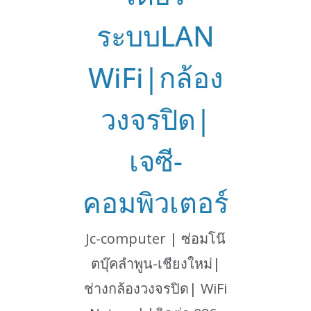
ระบบLAN
WiFi|กล้อง
วงจรปิด|
เจซี-
คอมพิวเตอร์
Jc-computer | ซ่อมโน๊
ตบุ๊คลำพูน-เชียงใหม่|
ช่างกล้องวงจรปิด| WiFi