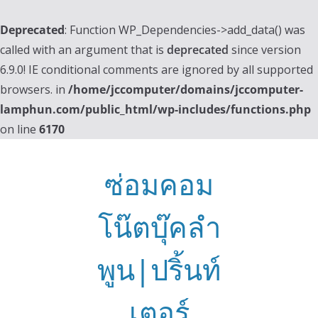
Deprecated
: Function WP_Dependencies->add_data() was
called with an argument that is
deprecated
since version
6.9.0! IE conditional comments are ignored by all supported
browsers. in
/home/jccomputer/domains/jccomputer-
lamphun.com/public_html/wp-includes/functions.php
on line
6170
Skip
to
ซ่อมคอม
content
โน๊ตบุ๊คลำ
พูน|ปริ้นท์
เตอร์