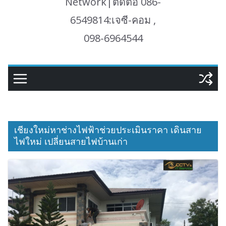
Network|ติดต่อ 086-
6549814:เจซี-คอม ,
098-6964544
เชียงใหม่หาช่างไฟฟ้าช่วยประเมินราคา เดินสาย
ไฟใหม่ เปลี่ยนสายไฟบ้านเก่า