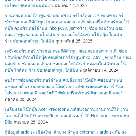
เครือข่ายที่หนาแน่นนั่นเอง
มีนาคม 14, 2025
ร้านคอมพิวเตอร์ลำพูน ซ่อมคอมพิวเตอร์ใกล้คุณ เจซี-คอมพิวเตอร์
ช่างซ่อมคอมดีดีลำพูน|ซ่อมคอมนอกสถานที่|ซ่อมปริ้นท์เตอร์ซ่อมโน๊
ตบุ๊ค คอมพิวเตอร์ลำพูน ihko:jv,8v, ]er^oร้าน ซ่อม คอมร้าน ซ่อม
คอม ลำพูน ซ่อมคอมใกล้ฉัน ร้านคอมใกล้ฉันซ่อมโน๊ตบุ๊ค ใกล้ฉัน
ร้านซ่อมคอมลำพูน ใกล้ฉัน
กุมภาพันธ์ 25, 2025
เจซี-คอมพิวเตอร์ ช่างซ่อมคอมดีดีลำพูน|ซ่อมคอมนอกสถานที่|ซ่อม
ปริ้นท์เตอร์ซ่อมโน๊ตบุ๊ค คอมพิวเตอร์ลำพูน ihko:jv,8v, ]er^oร้าน ซ่อม
คอมร้าน ซ่อม คอม ลำพูน ซ่อมคอมใกล้ฉัน ร้านคอมใกล้ฉันซ่อมโน๊
ตบุ๊ค ใกล้ฉัน ร้านซ่อมคอมลำพูน ใกล้ฉัน
พฤศจิกายน 14, 2024
#บริการซ่อมคอมพิวเตอร์ลำพูน #เปลี่ยนจอโน๊ตบุ๊ค #ซ่อมบานพับ
#ซ่อมบอดี้ #ประกอบคอม #โน๊ตบุ๊คช้า #อัพเกรดคอมพิวเตอร์ #ลง
โปรแกรม #คอมพิวเตอร์#PC #ซ่อมปรินท์เตอร์ #ช่างคอมพิวเตอร์
ตุลาคม 20, 2024
เปลี่ยนจอ โน๊ตบุ๊ค Acer Predator #เปลี่ยนจอด่วน งานด่วนก็ได้ งาน
ไม่ด่วนก็ดี ยินดีรับจบ ทุกปัญหาคอมพิวเตอร์ PC Notebook ทุกรุ่น ทุก
ยี่ห้อ
กันยายน 25, 2024
กู้ข้อมูลharddisk เชียงใหม่ ลำปาง ลำพูน external Harddiskเสีย ลง