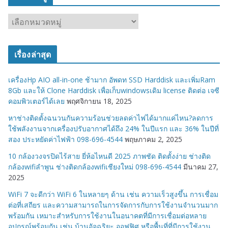
ห
ม
ว
เรื่องล่าสุด
ด
ห
เครื่องHp AIO all-in-one ช้ามาก อัพดท SSD Harddisk และเพิ่มRam
มู่
8Gb และให้ Clone Harddisk เพื่อเก็บwindowsเดิม license ติดต่อ เจซี
คอมพิวเตอร์ได้เลย
พฤศจิกายน 18, 2025
หาช่างติดตั้งฉนวนกันความร้อนช่วยลดค่าไฟได้มากแค่ไหน?ลดการ
ใช้พลังงานจากเครื่องปรับอากาศได้ถึง 24% ในปีแรก และ 36% ในปีที่
สอง ประหยัดค่าไฟฟ้า 098-696-4544
พฤษภาคม 2, 2025
10 กล้องวงจรปิดไร้สาย ยี่ห้อไหนดี 2025 ภาพชัด ติดตั้งง่าย ช่างติด
กล้องwifiลำพูน ช่างติดกล้องwifiเชียงใหม่ 098-696-4544
มีนาคม 27,
2025
WiFi 7 จะดีกว่า WiFi 6 ในหลายๆ ด้าน เช่น ความเร็วสูงขึ้น การเชื่อม
ต่อที่เสถียร และความสามารถในการจัดการกับการใช้งานจำนวนมาก
พร้อมกัน เหมาะสำหรับการใช้งานในอนาคตที่มีการเชื่อมต่อหลาย
อุปกรณ์พร้อมกัน เช่น บ้านอัจฉริยะ ออฟฟิศ หรือพื้นที่ที่มีการใช้งาน