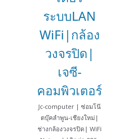
ระบบLAN
WiFi|กล้อง
วงจรปิด|
เจซี-
คอมพิวเตอร์
Jc-computer | ซ่อมโน๊
ตบุ๊คลำพูน-เชียงใหม่|
ช่างกล้องวงจรปิด| WiFi