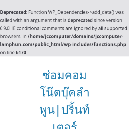
Deprecated
: Function WP_Dependencies->add_data() was
called with an argument that is
deprecated
since version
6.9.0! IE conditional comments are ignored by all supported
browsers. in
/home/jccomputer/domains/jccomputer-
lamphun.com/public_html/wp-includes/functions.php
on line
6170
Skip
to
ซ่อมคอม
content
โน๊ตบุ๊คลำ
พูน|ปริ้นท์
เตอร์