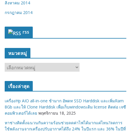
สิงหาคม 2014
กรกฎาคม 2014
rss
หมวดหมู่
ห
ม
ว
เรื่องล่าสุด
ด
ห
เครื่องHp AIO all-in-one ช้ามาก อัพดท SSD Harddisk และเพิ่มRam
มู่
8Gb และให้ Clone Harddisk เพื่อเก็บwindowsเดิม license ติดต่อ เจซี
คอมพิวเตอร์ได้เลย
พฤศจิกายน 18, 2025
หาช่างติดตั้งฉนวนกันความร้อนช่วยลดค่าไฟได้มากแค่ไหน?ลดการ
ใช้พลังงานจากเครื่องปรับอากาศได้ถึง 24% ในปีแรก และ 36% ในปีที่