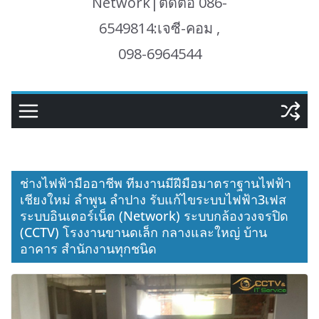
Network|ติดต่อ 086-
6549814:เจซี-คอม ,
098-6964544
ช่างไฟฟ้ามืออาชีพ ทีมงานมีฝีมือมาตราฐานไฟฟ้า
เชียงใหม่ ลำพูน ลำปาง รับแก้ไขระบบไฟฟ้า3เฟส
ระบบอินเตอร์เน็ต (Network) ระบบกล้องวงจรปิด
(CCTV) โรงงานขานดเล็ก กลางและใหญ่ บ้าน
อาคาร สำนักงานทุกชนิด