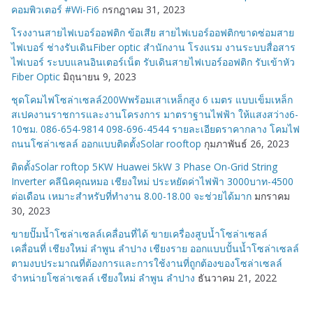
คอมพิวเตอร์ #Wi-Fi6
กรกฎาคม 31, 2023
โรงงานสายไฟเบอร์ออฟติก ข้อเสีย สายไฟเบอร์ออฟติกขาดซ่อมสาย
ไฟเบอร์ ช่างรับเดินFiber optic สำนักงาน โรงแรม งานระบบสื่อสาร
ไฟเบอร์ ระบบแลนอินเตอร์เน็ต รับเดินสายไฟเบอร์ออฟติก รับเข้าหัว
Fiber Optic
มิถุนายน 9, 2023
ชุดโคมไฟโซล่าเซลล์200Wพร้อมเสาเหล็กสูง 6 เมตร แบบเข็มเหล็ก
สเปคงานราชการและงานโครงการ มาตราฐานไฟฟ้า ให้แสงสว่าง6-
10ชม. 086-654-9814 098-696-4544 รายละเอียดราคากลาง โคมไฟ
ถนนโซล่าเซลล์ ออกแบบติดตั้งSolar rooftop
กุมภาพันธ์ 26, 2023
ติดตั้งSolar roftop 5KW Huawei 5kW 3 Phase On-Grid String
Inverter คลีนิคคุณหมอ เชียงใหม่ ประหยัดค่าไฟฟ้า 3000บาท-4500
ต่อเดือน เหมาะสำหรับที่ทำงาน 8.00-18.00 จะช่วยได้มาก
มกราคม
30, 2023
ขายปั๊มน้ำโซล่าเซลล์เคลื่อนที่ได้ ขายเครื่องสูบน้ำโซล่าเซลล์
เคลื่อนที่ เชียงใหม่ ลำพูน ลำปาง เชียงราย ออกแบบปั้นน้ำโซล่าเซลล์
ตามงบประมาณที่ต้องการและการใช้งานที่ถูกต้องของโซล่าเซลล์
จำหน่ายโซล่าเซลล์ เชียงใหม่ ลำพูน ลำปาง
ธันวาคม 21, 2022