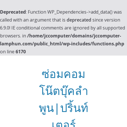
Deprecated
: Function WP_Dependencies->add_data() was
called with an argument that is
deprecated
since version
6.9.0! IE conditional comments are ignored by all supported
browsers. in
/home/jccomputer/domains/jccomputer-
lamphun.com/public_html/wp-includes/functions.php
on line
6170
Skip
to
ซ่อมคอม
content
โน๊ตบุ๊คลำ
พูน|ปริ้นท์
เตอร์