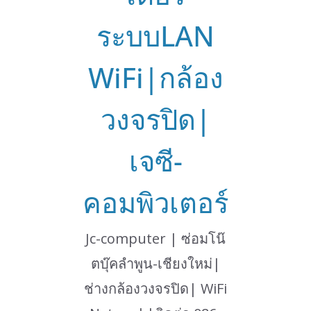
ระบบLAN
WiFi|กล้อง
วงจรปิด|
เจซี-
คอมพิวเตอร์
Jc-computer | ซ่อมโน๊
ตบุ๊คลำพูน-เชียงใหม่|
ช่างกล้องวงจรปิด| WiFi