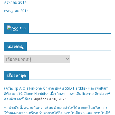
สิงหาคม 2014
กรกฎาคม 2014
rss
หมวดหมู่
ห
ม
ว
เรื่องล่าสุด
ด
ห
เครื่องHp AIO all-in-one ช้ามาก อัพดท SSD Harddisk และเพิ่มRam
มู่
8Gb และให้ Clone Harddisk เพื่อเก็บwindowsเดิม license ติดต่อ เจซี
คอมพิวเตอร์ได้เลย
พฤศจิกายน 18, 2025
หาช่างติดตั้งฉนวนกันความร้อนช่วยลดค่าไฟได้มากแค่ไหน?ลดการ
ใช้พลังงานจากเครื่องปรับอากาศได้ถึง 24% ในปีแรก และ 36% ในปีที่