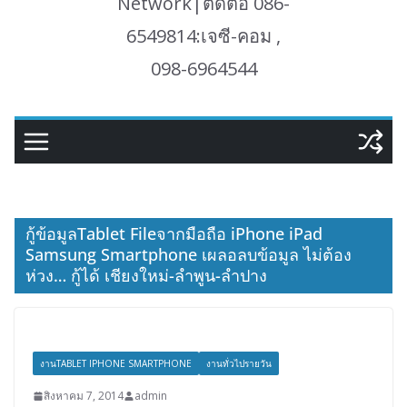
Network|ติดต่อ 086-
6549814:เจซี-คอม ,
098-6964544
กู้ข้อมูลTablet Fileจากมือถือ iPhone iPad
Samsung Smartphone เผลอลบข้อมูล ไม่ต้อง
ห่วง… กู้ได้ เชียงใหม่-ลำพูน-ลำปาง
งานTABLET IPHONE SMARTPHONE
งานทั่วไปรายวัน
สิงหาคม 7, 2014
admin