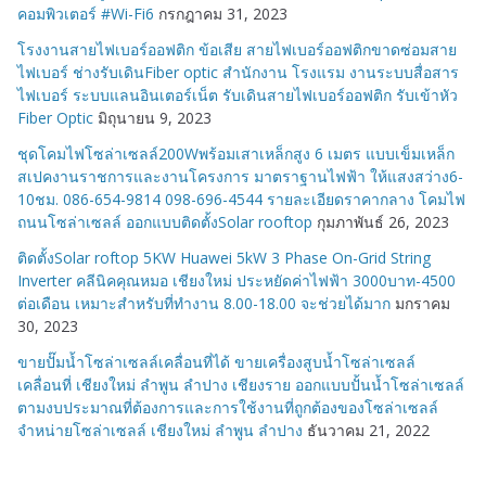
คอมพิวเตอร์ #Wi-Fi6
กรกฎาคม 31, 2023
โรงงานสายไฟเบอร์ออฟติก ข้อเสีย สายไฟเบอร์ออฟติกขาดซ่อมสาย
ไฟเบอร์ ช่างรับเดินFiber optic สำนักงาน โรงแรม งานระบบสื่อสาร
ไฟเบอร์ ระบบแลนอินเตอร์เน็ต รับเดินสายไฟเบอร์ออฟติก รับเข้าหัว
Fiber Optic
มิถุนายน 9, 2023
ชุดโคมไฟโซล่าเซลล์200Wพร้อมเสาเหล็กสูง 6 เมตร แบบเข็มเหล็ก
สเปคงานราชการและงานโครงการ มาตราฐานไฟฟ้า ให้แสงสว่าง6-
10ชม. 086-654-9814 098-696-4544 รายละเอียดราคากลาง โคมไฟ
ถนนโซล่าเซลล์ ออกแบบติดตั้งSolar rooftop
กุมภาพันธ์ 26, 2023
ติดตั้งSolar roftop 5KW Huawei 5kW 3 Phase On-Grid String
Inverter คลีนิคคุณหมอ เชียงใหม่ ประหยัดค่าไฟฟ้า 3000บาท-4500
ต่อเดือน เหมาะสำหรับที่ทำงาน 8.00-18.00 จะช่วยได้มาก
มกราคม
30, 2023
ขายปั๊มน้ำโซล่าเซลล์เคลื่อนที่ได้ ขายเครื่องสูบน้ำโซล่าเซลล์
เคลื่อนที่ เชียงใหม่ ลำพูน ลำปาง เชียงราย ออกแบบปั้นน้ำโซล่าเซลล์
ตามงบประมาณที่ต้องการและการใช้งานที่ถูกต้องของโซล่าเซลล์
จำหน่ายโซล่าเซลล์ เชียงใหม่ ลำพูน ลำปาง
ธันวาคม 21, 2022