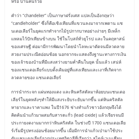
หรือ บ้านคนรวย
คำว่า “chandelier” เป็นภาษาฝรั่งเศส แปลเป็นอังกฤษว่า
“candleholder” ซึ่งก็คือเชิงเทียนที่แขวนลงมาจากเพดาน แช
นเดอเลียร์ในยุคแรกทำจากไม้รูปกากบาทอย่างง่ายๆ มีเหล็ก
แหลมไว้ปักเทียนข้างบน ใช้ในโบสถ์ทั่วยุโรป และในคฤหาสน์
ของเศรษฐี ต่อมามีการพัฒนาโดยนำโลหะมาดัดจนมีลวดลาย
สวยงามประณีตอ่อนช้อย นอกจากจะแสดงถึงฐานะทางการเงิน
ของเจ้าของบ้านที่มีแสงสว่างยามค่ำคืนในยุค นั้นแล้ว เสน่ห์
ของแชนเดอเลียร์แบบดั้งเดิมอยู่ที่แสงเทียนและเงาที่เกิดจาก
ลวดลายของ แชนเดอเลียร์
การนำกระจก แผ่นทองแดง และหินคริสตัลมาห้อยบนแชนเดอ
เลียร์ในยุคหลังๆทำให้มีแสงระยิบระยับมากขึ้น แต่หินคริสตัล
หายากและราคาแพง ในปี1676 ช่างทำแก้วชาวอังกฤษจึงได้
คิดค้นนำแก้วมาผสมกับสารตะกั่ว (lead oxide) แล้วเจียรจนมี
ประกายงดงามมากกว่าหินคริสตัล ในช่วงปี 1700 แชนเดอเลีย
ร์เริ่มมีรูปทรงอ่อนช้อยมากขึ้น เมื่อมีการนำแก้วเป่ามาใช้ประ
ดับแชนเดอเลียร์จากประเทศอิตาลีที่เรียกว่า สไตล์เวเนเชียน