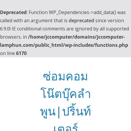
Deprecated
: Function WP_Dependencies->add_data() was
called with an argument that is
deprecated
since version
6.9.0! IE conditional comments are ignored by all supported
browsers. in
/home/jccomputer/domains/jccomputer-
lamphun.com/public_html/wp-includes/functions.php
on line
6170
Skip
to
ซ่อมคอม
content
โน๊ตบุ๊คลำ
พูน|ปริ้นท์
เตอร์