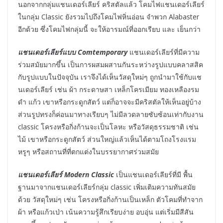
นอกจากกลุ่มแชนเดอร์เลียร์ คริสตัลแล้ว โคมไฟแชนเดอร์เลียร์
ในกลุ่ม Classic ยังรวมไปถึงโคมไฟหิ่นอ่อน จำพวก Alabaster
อีกด้วย ซึ่งโคมไฟกลุ่มนี้ จะให้อารมณ์ที่ออกเรียบ และ เย็นกว่า
แชนเดอร์เลียร์แบบ Comtemporary
แชนเดอร์เลียร์ที่มีความ
ร่วมสมัยมากขึ้น เป็นการผสมผสานกันระหว่างรูปแบบคลาสสิค
กับรูปแบบในปัจจุบัน เราจึงได้เห็นวัสดุใหม่ๆ ถูกนำมาใช้กับแช
นเดอร์เลียร์ เช่น ผ้า กระดาษสา เหล็กโครเมียม ทองเหลืองรม
ดำ แก้ว เขาหรือกระดูกสัตว์ แต่ก็อาจจะมีคริสตัลให้เห็นอยู่บ้าง
ส่วนรูปทรงก็ค่อนมาทางเรียบๆ ไม่มีลวดลายซับซ้อนเท่ากับงาน
classic โครงหรือกิ่งก้านจะเป็นโลหะ หรือวัสดุธรรมชาติ เช่น
ไม้ เขาหรือกระดูกสัตว์ ส่วนใหญ่แล้วเห็นได้ตามโถงโรงแรม
หรูๆ หรือสถานที่ที่ตกแต่งในบรรยากาศร่วมสมัย
แชนเดอร์เลียร์ Modern Classic
เป็นแชนเดอร์เลียร์ที่มี พื้น
ฐานมาจากแชนเดอร์เลียร์กลุ่ม classic เพิ่มเติมความทันสมัย
ด้วย วัสดุใหม่ๆ เช่น โครงหรือกิ่งก้านเป็นเหล็ก ตัวโคมที่ทำจาก
ผ้า หรือแก้วเป่า เน้นความรู้สึกเรียบง่าย อบอุ่น แต่เริ่มมีสีสัน