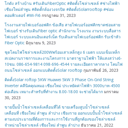
โกดัง สร้างบ้าน #รับเดินFiberOptic #ติดตั้งโซล่าเซลล์ #ช่างไฟฟ้า
เชียงใหม่ลำพูน #ติดตั้กล้องวงจรปิด #ติดตั้งSolarrooftop #ซ่อม
คอมพิวเตอร์ #Wi-Fi6
กรกฎาคม 31, 2023
โรงงานสายไฟเบอร์ออฟติก ข้อเสีย สายไฟเบอร์ออฟติกขาดซ่อมสาย
ไฟเบอร์ ช่างรับเดินFiber optic สำนักงาน โรงแรม งานระบบสื่อสาร
ไฟเบอร์ ระบบแลนอินเตอร์เน็ต รับเดินสายไฟเบอร์ออฟติก รับเข้าหัว
Fiber Optic
มิถุนายน 9, 2023
ชุดโคมไฟโซล่าเซลล์200Wพร้อมเสาเหล็กสูง 6 เมตร แบบเข็มเหล็ก
สเปคงานราชการและงานโครงการ มาตราฐานไฟฟ้า ให้แสงสว่าง6-
10ชม. 086-654-9814 098-696-4544 รายละเอียดราคากลาง โคมไฟ
ถนนโซล่าเซลล์ ออกแบบติดตั้งSolar rooftop
กุมภาพันธ์ 26, 2023
ติดตั้งSolar roftop 5KW Huawei 5kW 3 Phase On-Grid String
Inverter คลีนิคคุณหมอ เชียงใหม่ ประหยัดค่าไฟฟ้า 3000บาท-4500
ต่อเดือน เหมาะสำหรับที่ทำงาน 8.00-18.00 จะช่วยได้มาก
มกราคม
30, 2023
ขายปั๊มน้ำโซล่าเซลล์เคลื่อนที่ได้ ขายเครื่องสูบน้ำโซล่าเซลล์
เคลื่อนที่ เชียงใหม่ ลำพูน ลำปาง เชียงราย ออกแบบปั้นน้ำโซล่าเซลล์
ตามงบประมาณที่ต้องการและการใช้งานที่ถูกต้องของโซล่าเซลล์
จำหน่ายโซล่าเซลล์ เชียงใหม่ ลำพูน ลำปาง
ธันวาคม 21, 2022