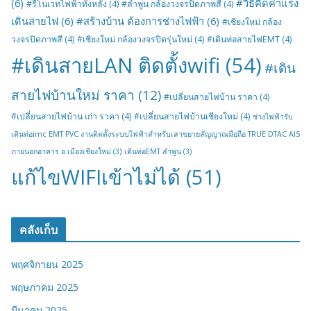
(6)
#วิธีคิดค่าแรง
#รีโนเวทไฟฟ้าทั้งหลัง
(4)
#ลำพูน กล้องวงจรปิดภาพสี
(4)
เดินสายไฟ
(6)
#สร้างบ้าน ต้องการช่างไฟฟ้า
(6)
#เชียงใหม่ กล้อง
วงจรปิดภาพสี
(4)
#เชียงใหม่ กล้องวงจรปิดรุ่นใหม่
(4)
#เดินท่อสายไฟEMT
(4)
#เดินสายLAN ติดตั้งwifi
(54)
#เดิน
สายไฟบ้านใหม่ ราคา
(12)
#เปลี่ยนสายไฟบ้าน ราคา
(4)
#เปลี่ยนสายไฟบ้าน เก่า ราคา
(4)
#เปลี่ยนสายไฟบ้านเชียงใหม่
(4)
ช่างไฟฟ้ารับ
เดินท่อimc EMT PVC งานติดตั้งระบบไฟฟ้าสำหรับเสาขยายสัญญาณมือถือ TRUE DTAC AIS
ภายนอกอาคาร อ.เมืองเชียงใหม่
(3)
เดินท่อEMT ลำพูน
(3)
แก้ไขWIFIเข้าไม่ได้
(51)
คลังเก็บ
พฤศจิกายน 2025
พฤษภาคม 2025
มีนาคม 2025