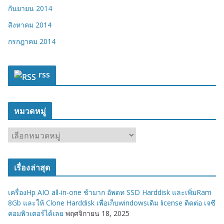
กันยายน 2014
สิงหาคม 2014
กรกฎาคม 2014
rss
หมวดหมู่
ห
ม
ว
เรื่องล่าสุด
ด
ห
เครื่องHp AIO all-in-one ช้ามาก อัพดท SSD Harddisk และเพิ่มRam
มู่
8Gb และให้ Clone Harddisk เพื่อเก็บwindowsเดิม license ติดต่อ เจซี
คอมพิวเตอร์ได้เลย
พฤศจิกายน 18, 2025