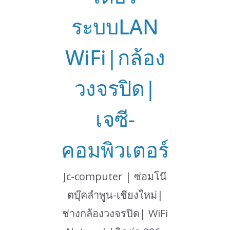
ระบบLAN
WiFi|กล้อง
วงจรปิด|
เจซี-
คอมพิวเตอร์
Jc-computer | ซ่อมโน๊
ตบุ๊คลำพูน-เชียงใหม่|
ช่างกล้องวงจรปิด| WiFi