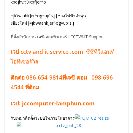
kpd]hv;’;’0ixbf]er^o
=jk’waahk]er^og=up’.s,j|ช่างไฟฟ้าลำพูน
เชียงใหม่|=jk’waahk]er^og=up’.s,j
ที่ตั้งสำนักงาน เจซี-คอมพิวเตอร์ : CCTV&IT Support
เวป
cctv and it service .com
ซีซีทีวีแอนท์
ไอทีเซอร์วิส
ติดต่อ 086-654-9814พี่เจซี-คอม
098-696-
4544 พี่ต้อม
เวป:
jccomputer-lamphun.com
รับเหมาติดตั้งระบบไฟภายในอาคาร