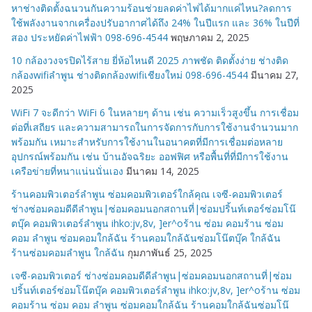
หาช่างติดตั้งฉนวนกันความร้อนช่วยลดค่าไฟได้มากแค่ไหน?ลดการ
ใช้พลังงานจากเครื่องปรับอากาศได้ถึง 24% ในปีแรก และ 36% ในปีที่
สอง ประหยัดค่าไฟฟ้า 098-696-4544
พฤษภาคม 2, 2025
10 กล้องวงจรปิดไร้สาย ยี่ห้อไหนดี 2025 ภาพชัด ติดตั้งง่าย ช่างติด
กล้องwifiลำพูน ช่างติดกล้องwifiเชียงใหม่ 098-696-4544
มีนาคม 27,
2025
WiFi 7 จะดีกว่า WiFi 6 ในหลายๆ ด้าน เช่น ความเร็วสูงขึ้น การเชื่อม
ต่อที่เสถียร และความสามารถในการจัดการกับการใช้งานจำนวนมาก
พร้อมกัน เหมาะสำหรับการใช้งานในอนาคตที่มีการเชื่อมต่อหลาย
อุปกรณ์พร้อมกัน เช่น บ้านอัจฉริยะ ออฟฟิศ หรือพื้นที่ที่มีการใช้งาน
เครือข่ายที่หนาแน่นนั่นเอง
มีนาคม 14, 2025
ร้านคอมพิวเตอร์ลำพูน ซ่อมคอมพิวเตอร์ใกล้คุณ เจซี-คอมพิวเตอร์
ช่างซ่อมคอมดีดีลำพูน|ซ่อมคอมนอกสถานที่|ซ่อมปริ้นท์เตอร์ซ่อมโน๊
ตบุ๊ค คอมพิวเตอร์ลำพูน ihko:jv,8v, ]er^oร้าน ซ่อม คอมร้าน ซ่อม
คอม ลำพูน ซ่อมคอมใกล้ฉัน ร้านคอมใกล้ฉันซ่อมโน๊ตบุ๊ค ใกล้ฉัน
ร้านซ่อมคอมลำพูน ใกล้ฉัน
กุมภาพันธ์ 25, 2025
เจซี-คอมพิวเตอร์ ช่างซ่อมคอมดีดีลำพูน|ซ่อมคอมนอกสถานที่|ซ่อม
ปริ้นท์เตอร์ซ่อมโน๊ตบุ๊ค คอมพิวเตอร์ลำพูน ihko:jv,8v, ]er^oร้าน ซ่อม
คอมร้าน ซ่อม คอม ลำพูน ซ่อมคอมใกล้ฉัน ร้านคอมใกล้ฉันซ่อมโน๊