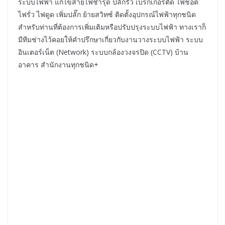
ระบบไฟฟ้า แก้ไขสายไฟชำรุด ปลั๊กรั่ว เบรกเกอร์ตัด ไฟช็อต
ไฟรั่ว ไฟดูด เพิ่มปลั๊ก ย้ายสวิทซ์ ติดตั้งอุปกรณ์ไฟฟ้าทุกชนิด
สำหรับท่านที่ต้องการเพิ่มเติมหรือปรับปรุงระบบไฟฟ้า ทางเราก็
มีทีมช่างไว้คอยให้คำปรึกษาเกี่ยวกับงานวางระบบไฟฟ้า ระบบ
อินเตอร์เน็ต (Network) ระบบกล้องวงจรปิด (CCTV) บ้าน
อาคาร สำนักงานทุกชนิด+