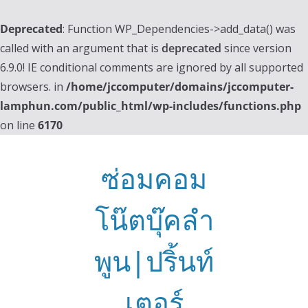
Deprecated
: Function WP_Dependencies->add_data() was
called with an argument that is
deprecated
since version
6.9.0! IE conditional comments are ignored by all supported
browsers. in
/home/jccomputer/domains/jccomputer-
lamphun.com/public_html/wp-includes/functions.php
on line
6170
Skip
to
ซ่อมคอม
content
โน๊ตบุ๊คลำ
พูน|ปริ้นท์
เตอร์