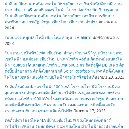
นักศึกษาฝึกงานเทคนิค เทคโน วิทยาลัยการอาชีพ รับนักศึกษาฝึกงาน
ปวช. ปวส. ป.ตรี คอมพิวเตอร์ ไฟฟ้า โยธา ก่อสร้าง บัญชี การตลาด
รับนักศึกษาฝึกงานเทคนิค เทคโน วิทยาลัยการอาชีพ สารพัดช่าง
มหาวิทยาลัยราชภัฏ ลำพูน เชียงใหม่ เชียงราย ลำปาง
มกราคม 4,
2024
ระบบแจ้งเหตุเพลิงไหม้ เชียงใหม่ ลำพูน fire alarm
พฤศจิกายน 25,
2023
รับขยายเขตไฟฟ้า3เฟส เชียงใหม่ ลำพูน ลำปาง รีวิรูปหน้างานขยาย
เขตไฟฟ้า อ.แม่ออน เชียงใหม่ ปักเสาไฟฟ้า 45ต้น ติดตั้งหม้อแปลงไฟ
ฟ้า 160Kva เดินสายเมนไฟฟ้า 3เฟส 600เมตร ติดตั้งตู้MDB 3เฟส ติด
ตั้งปั้มน้ำบาดาล ติดตั้งโซล่าเซลล์ Solar Rooftop 10KW ติดตั้งโคลม
ไฟโซล่าเซลล์ และเดินระบบไฟฟ้าภายในรรีสอร์ท
กันยายน 23, 2023
รับติดตั้งหม้อแปลงแรงไฟฟ้า1000kVA โรงงานไทยนิจิ โรงงานนิคม
อุตสาหกรรมลำพูน งานติดตั้งปักเสาไฟฟ้าแรงสูงและพาดสายพร้อม
หม้อแปลงไฟฟ้า1000 kVA โรงงานนิคมอุตสาหกรรมลำพูน #ออกแบบ
และติดตั้งทีมงานมืออาชีพราคา #รับรองผลงานการติดตั้งและรับ
ประกันงาน #มาตรฐานงานติดตั้งไฟฟ้า
กันยายน 17, 2023
ติดตั้งที่ชาร์ตรถไฟฟ้าEVที่บ้านเชียงใหม่#เชียงใหม่ติดตั้งที่ชาร์
รถไฟฟ้าEVที่บ้าน รับติดตั้งwallboxเชียงใหม่ มีรถไฟฟ้าต้องทำก่อนซื้อ