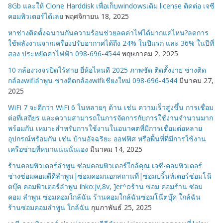
8Gb และให้ Clone Harddisk เพื่อเก็บwindowsเดิม license ติดต่อ เจซี
คอมพิวเตอร์ได้เลย
พฤศจิกายน 18, 2025
หาช่างติดตั้งฉนวนกันความร้อนช่วยลดค่าไฟได้มากแค่ไหน?ลดการ
ใช้พลังงานจากเครื่องปรับอากาศได้ถึง 24% ในปีแรก และ 36% ในปีที่
สอง ประหยัดค่าไฟฟ้า 098-696-4544
พฤษภาคม 2, 2025
10 กล้องวงจรปิดไร้สาย ยี่ห้อไหนดี 2025 ภาพชัด ติดตั้งง่าย ช่างติด
กล้องwifiลำพูน ช่างติดกล้องwifiเชียงใหม่ 098-696-4544
มีนาคม 27,
2025
WiFi 7 จะดีกว่า WiFi 6 ในหลายๆ ด้าน เช่น ความเร็วสูงขึ้น การเชื่อม
ต่อที่เสถียร และความสามารถในการจัดการกับการใช้งานจำนวนมาก
พร้อมกัน เหมาะสำหรับการใช้งานในอนาคตที่มีการเชื่อมต่อหลาย
อุปกรณ์พร้อมกัน เช่น บ้านอัจฉริยะ ออฟฟิศ หรือพื้นที่ที่มีการใช้งาน
เครือข่ายที่หนาแน่นนั่นเอง
มีนาคม 14, 2025
ร้านคอมพิวเตอร์ลำพูน ซ่อมคอมพิวเตอร์ใกล้คุณ เจซี-คอมพิวเตอร์
ช่างซ่อมคอมดีดีลำพูน|ซ่อมคอมนอกสถานที่|ซ่อมปริ้นท์เตอร์ซ่อมโน๊
ตบุ๊ค คอมพิวเตอร์ลำพูน ihko:jv,8v, ]er^oร้าน ซ่อม คอมร้าน ซ่อม
คอม ลำพูน ซ่อมคอมใกล้ฉัน ร้านคอมใกล้ฉันซ่อมโน๊ตบุ๊ค ใกล้ฉัน
ร้านซ่อมคอมลำพูน ใกล้ฉัน
กุมภาพันธ์ 25, 2025