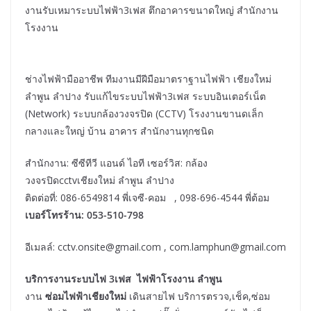
งานรับเหมาระบบไฟฟ้า3เฟส ตึกอาคารขนาดใหญ่ สำนักงาน
โรงงาน
ช่างไฟฟ้ามืออาชีพ ทีมงานมีฝีมือมาตราฐานไฟฟ้า เชียงใหม่
ลำพูน ลำปาง รับแก้ไขระบบไฟฟ้า3เฟส ระบบอินเตอร์เน็ต
(Network) ระบบกล้องวงจรปิด (CCTV) โรงงานขานดเล็ก
กลางและใหญ่ บ้าน อาคาร สำนักงานทุกชนิด
สำนักงาน: ซีซีทีวี แอนด์ ไอที เซอร์วิส: กล้อง
วงจรปิดcctvเชียงใหม่ ลำพูน ลำปาง
ติดต่อที่: 086-6549814 พี่เจซี-คอม , 098-696-4544 พี่ต้อม
เบอร์โทรร้าน: 053-510-798
อีเมลล์: cctv.onsite@gmail.com , com.lamphun@gmail.com
บริการงานระบบไฟ 3เฟส ไฟฟ้าโรงงาน ลำพูน
งาน
ซ่อมไฟฟ้าเชียงใหม่
เดินสายไฟ บริการตรวจ,เช็ค,ซ่อม