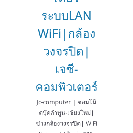
ระบบLAN
WiFi|กล้อง
วงจรปิด|
เจซี-
คอมพิวเตอร์
Jc-computer | ซ่อมโน๊
ตบุ๊คลำพูน-เชียงใหม่|
ช่างกล้องวงจรปิด| WiFi