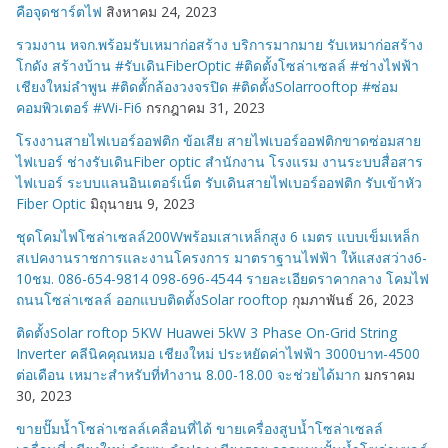
คือจุดชาร์ตไฟ
สิงหาคม 24, 2023
รวมงาน หจก.พร้อมรับเหมาก่อสร้าง บริการมากมาย รับเหมาก่อสร้าง
โกดัง สร้างบ้าน #รับเดินFiberOptic #ติดตั้งโซล่าเซลล์ #ช่างไฟฟ้า
เชียงใหม่ลำพูน #ติดตั้กล้องวงจรปิด #ติดตั้งSolarrooftop #ซ่อม
คอมพิวเตอร์ #Wi-Fi6
กรกฎาคม 31, 2023
โรงงานสายไฟเบอร์ออฟติก ข้อเสีย สายไฟเบอร์ออฟติกขาดซ่อมสาย
ไฟเบอร์ ช่างรับเดินFiber optic สำนักงาน โรงแรม งานระบบสื่อสาร
ไฟเบอร์ ระบบแลนอินเตอร์เน็ต รับเดินสายไฟเบอร์ออฟติก รับเข้าหัว
Fiber Optic
มิถุนายน 9, 2023
ชุดโคมไฟโซล่าเซลล์200Wพร้อมเสาเหล็กสูง 6 เมตร แบบเข็มเหล็ก
สเปคงานราชการและงานโครงการ มาตราฐานไฟฟ้า ให้แสงสว่าง6-
10ชม. 086-654-9814 098-696-4544 รายละเอียดราคากลาง โคมไฟ
ถนนโซล่าเซลล์ ออกแบบติดตั้งSolar rooftop
กุมภาพันธ์ 26, 2023
ติดตั้งSolar roftop 5KW Huawei 5kW 3 Phase On-Grid String
Inverter คลีนิคคุณหมอ เชียงใหม่ ประหยัดค่าไฟฟ้า 3000บาท-4500
ต่อเดือน เหมาะสำหรับที่ทำงาน 8.00-18.00 จะช่วยได้มาก
มกราคม
30, 2023
ขายปั๊มน้ำโซล่าเซลล์เคลื่อนที่ได้ ขายเครื่องสูบน้ำโซล่าเซลล์