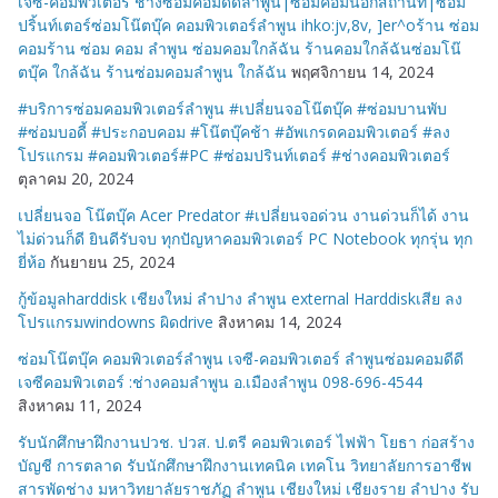
เจซี-คอมพิวเตอร์ ช่างซ่อมคอมดีดีลำพูน|ซ่อมคอมนอกสถานที่|ซ่อม
ปริ้นท์เตอร์ซ่อมโน๊ตบุ๊ค คอมพิวเตอร์ลำพูน ihko:jv,8v, ]er^oร้าน ซ่อม
คอมร้าน ซ่อม คอม ลำพูน ซ่อมคอมใกล้ฉัน ร้านคอมใกล้ฉันซ่อมโน๊
ตบุ๊ค ใกล้ฉัน ร้านซ่อมคอมลำพูน ใกล้ฉัน
พฤศจิกายน 14, 2024
#บริการซ่อมคอมพิวเตอร์ลำพูน #เปลี่ยนจอโน๊ตบุ๊ค #ซ่อมบานพับ
#ซ่อมบอดี้ #ประกอบคอม #โน๊ตบุ๊คช้า #อัพเกรดคอมพิวเตอร์ #ลง
โปรแกรม #คอมพิวเตอร์#PC #ซ่อมปรินท์เตอร์ #ช่างคอมพิวเตอร์
ตุลาคม 20, 2024
เปลี่ยนจอ โน๊ตบุ๊ค Acer Predator #เปลี่ยนจอด่วน งานด่วนก็ได้ งาน
ไม่ด่วนก็ดี ยินดีรับจบ ทุกปัญหาคอมพิวเตอร์ PC Notebook ทุกรุ่น ทุก
ยี่ห้อ
กันยายน 25, 2024
กู้ข้อมูลharddisk เชียงใหม่ ลำปาง ลำพูน external Harddiskเสีย ลง
โปรแกรมwindowns ผิดdrive
สิงหาคม 14, 2024
ซ่อมโน๊ตบุ๊ค คอมพิวเตอร์ลำพูน เจซี-คอมพิวเตอร์ ลำพูนซ่อมคอมดีดี
เจซีคอมพิวเตอร์ :ช่างคอมลำพูน อ.เมืองลำพูน 098-696-4544
สิงหาคม 11, 2024
รับนักศึกษาฝึกงานปวช. ปวส. ป.ตรี คอมพิวเตอร์ ไฟฟ้า โยธา ก่อสร้าง
บัญชี การตลาด รับนักศึกษาฝึกงานเทคนิค เทคโน วิทยาลัยการอาชีพ
สารพัดช่าง มหาวิทยาลัยราชภัฏ ลำพูน เชียงใหม่ เชียงราย ลำปาง รับ