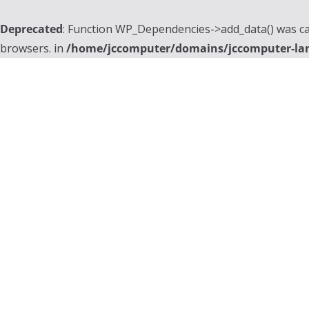
Deprecated
: Function WP_Dependencies->add_data() was ca
browsers. in
/home/jccomputer/domains/jccomputer-la
Skip
to
content