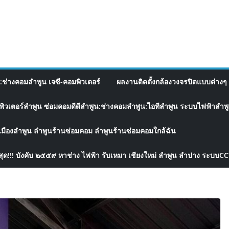
อ:ช่างคอมลำพูน เจซี-คอมพิวเตอร์
ผลงานติดตั้งกล้องวงจรปิดแบบต่างๆ 
พิวเตอร์ลำพูน ซ่อมคอมดีดีลำพูน:ช่างคอมลำพูน:ไอทีลำพูน ระบบไฟฟ้าลำพูน
เมืองลำพูน ลำพูนร้านซ่อมคอม ลำพูนร้านซ่อมคอมใกล้ฉัน
สุด!!! บังคับ ๒๕๕๙ หาช่าง ไฟฟ้า รับเหมา เชียงใหม่ ลำพูน ลำปาง ระบบC