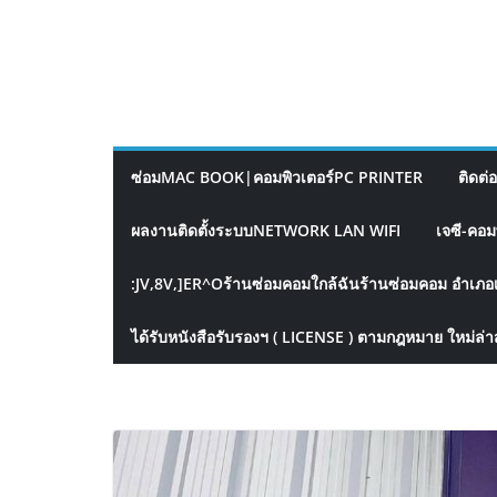
ซ่อมMAC BOOK|คอมพิวเตอร์PC PRINTER
ติดต่
ผลงานติดตั้งระบบNETWORK LAN WIFI
เจซี-คอม
:JV,8V,]ER^Oร้านซ่อมคอมใกล้ฉันร้านซ่อมคอม อำเภอ
ได้รับหนังสือรับรองฯ ( LICENSE ) ตามกฎหมาย ใหม่ล่า