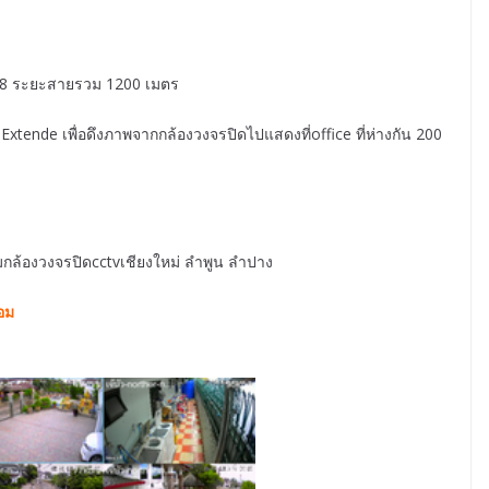
168 ระยะสายรวม 1200 เมตร
xtende เพื่อดึงภาพจากกล้องวงจรปิดไปแสดงที่office ที่ห่างกัน 200
อมกล้องวงจรปิดcctvเชียงใหม่ ลำพูน ลำปาง
้อม