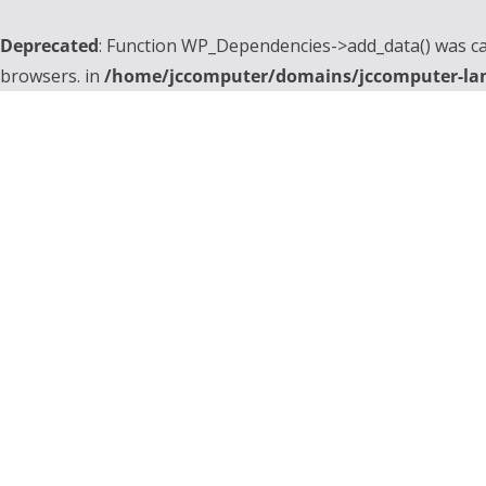
Deprecated
: Function WP_Dependencies->add_data() was ca
browsers. in
/home/jccomputer/domains/jccomputer-la
Skip
to
content