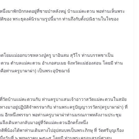
นึ่งมาพักปักกลดอยู่ที่ชายป่าหลังหมู่ บ้านแม่คะตวน พอท่านเห็นพระ
บัติของ พระธุดงค์นิรนามรูปนี้มาก ท่านถึงกับตั้งปณิธานในใจของ
าตโยมแม่ออกบวชหลวงปู่ครู บาอินสม สุวีโร ท่านบรรพชาเป็น
่คะตวน ตำบลแม่คะตวน อำเภอสบเมย จังหวัดแม่ฮ่องสอน โดยมี ท่าน
ือท่านครูบาผาผ่า) เป็นพระอุปัชฌาย์
่ที่วัดบ้านแม่คะตวนกับ ท่านครูบาแสนเจ้าอาวาสวัดแม่คะตวนในสมัย
างมาอยู่ปฏิบัติจำพรรษากับ ท่านพระครูปัญญาวรวัตร(ครูบาผาผ่า) ที่
สอน อีกหนึ่งพรรษา พอท่านครูบาผาผ่าท่านมรณภาพหลังงานประชุม
ึงเดินทางกลับมาอยู่ที่วัดแม่คะตวนอีกครั้งหนึ่ง
ี่น้องได้พาท่านเดินทางไปอุปสมบทเป็นพระภิกษุ ที่ วัดศรีบุญเรือง
 เมื่อวันที่ ๖ พฤษภาคม ๒๕๐๕ โดยมี ท่านพระครูอนุสรณ์ศาสน