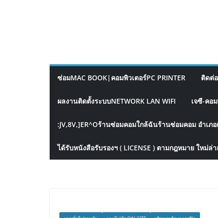
ซ่อมMAC BOOK|คอมพิวเตอร์PC PRINTER
ติดต่
ผลงานติดตั้งระบบNETWORK LAN WIFI
เจซี-คอม
:JV,8V,]ER^Oร้านซ่อมคอมใกล้ฉันร้านซ่อมคอม อำเภอ
ได้รับหนังสือรับรองฯ ( LICENSE ) ตามกฎหมาย ใหม่ล่า