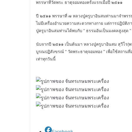
พรรษาที่วัดพระ ธาตุจอมทองครั้งแรกเมื่อปี ๒๕๑๑
ปี ๒๕๑๑ พรรษาที่ ๗ หลวงปู่ครูบาอินสมท่านมาจำพรรษ
ไม่มีเครื่องอำนวยความสะดวกทางกาย แต่การปฏิบัติภาย
ปู่ครูบาอินสมท่านได้พบกับ “ ธรรมอันเป็นมงคลสูงสุด ”
นับจากปี ๒๕๑๑ เป็นต้นมา หลวงปู่ครูบาอินสม สุวีโร(พระ
บูรณปฏิสังขรณ์ “ วัดพระธาตุจอมทอง ” เพื่อใช้สถานท
เท่าทุกวันนี้
Facebook