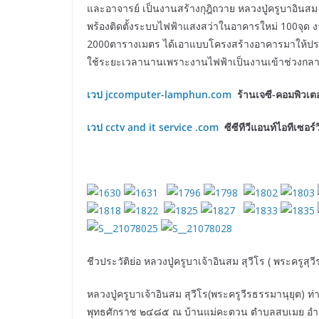
และอาจารย์ เป็นงานสร้างกุฎิถวาย หลวงปู่ครูบาอินสม
พร้องติดตั้งระบบไฟฟ้าแสงสว่าในอาคารใหม่ 100จุด 
2000ตารางเมตร ได้เอาแบบโครงสร้างอาคารมาให้ปร
ใช้ระยะเวลานานเพราะงานไฟฟ้าเป็นงานเข้าช่วงกลา
เวป jccomputer-lamphun.com
ร้านเจซี-คอมพิวเต
เวป
cctv and it service .com
ซีซีทีวีแอนท์ไอทีเซอร์
ชีวประวัติย่อ หลวงปู่ครูบาเจ้าอินสม สุวีโร ( พระครูสุว
หลวงปู่ครูบาเจ้าอินสม สุวีโร(พระครูวีรธรรมานุยุต) ท่าน
พุทธศักราช ๒๔๘๕ ณ บ้านแม่คะตวน ตำบลสบเมย อำเ