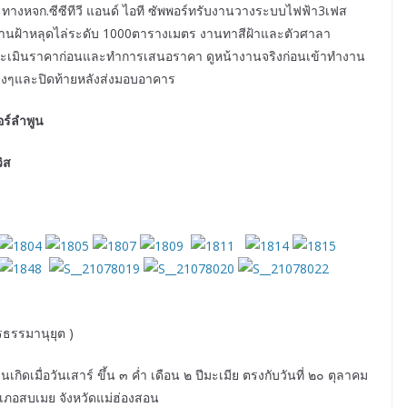
 ทางหจก.ซีซีทีวี แอนด์ ไอที ซัพพอร์ทรับงานวางระบบไฟฟ้า3เฟส
งานฝ้าหลุดไล่ระดับ 1000ตารางเมตร งานทาสีฝ้าและตัวศาลา
ะเมินราคาก่อนและทำการเสนอราคา ดูหน้างานจริงก่อนเข้าทำงาน
งๆและปิดท้ายหลังส่งมอบอาคาร
อร์ลำพูน
วิส
ีรธรรมานุยุต )
เกิดเมื่อวันเสาร์ ขึ้น ๓ ค่ำ เดือน ๒ ปีมะเมีย ตรงกับวันที่ ๒๐ ตุลาคม
ภอสบเมย จังหวัดแม่ฮ่องสอน