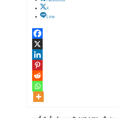
X
Line