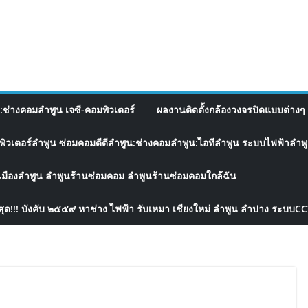
อ:ช่างคอมลำพูน เจซี-คอมพิวเตอร์
ผลงานติดตั้งกล้องวงจรปิดแบบต่างๆ 
พิวเตอร์ลำพูน ซ่อมคอมดีดีลำพูน:ช่างคอมลำพูน:ไอทีลำพูน ระบบไฟฟ้าลำพูน
เมืองลำพูน ลำพูนร้านซ่อมคอม ลำพูนร้านซ่อมคอมใกล้ฉัน
สุด!!! บังคับ ๒๕๕๙ หาช่าง ไฟฟ้า รับเหมา เชียงใหม่ ลำพูน ลำปาง ระบบC