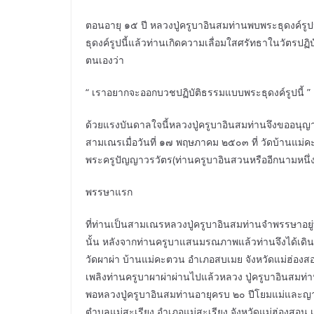
ตอนอายุ ๑๕ ปี หลวงปู่ครูบาอินสมท่านพบพระธุดงค์รูปห
ธุดงค์รูปนี้แล้วท่านเกิดความเลื่อมใสศรัทธาในวัตรปฏิ
ตนเองว่า
“ เราอยากจะออกบวชปฏิบัติธรรมแบบพระธุดงค์รูปนี้ ”
ด้วยแรงบันดาลใจนี้หลวงปู่ครูบาอินสมท่านจึงขออนุญ
สามเณรเมื่อวันที่ ๑๗ พฤษภาคม ๒๕๐๓ ที่ วัดบ้านแม
พระครูปัญญาวรวัตร(ท่านครูบาอินสวนหรืออีกนามหนึ่งค
พรรษาแรก
ที่ท่านเป็นสามเณรหลวงปู่ครูบาอินสมท่านจำพรรษาอยู
นั้น หลังจากท่านครูบาแสนมรณภาพแล้วท่านจึงได้เดินท
วัดผาผ่า บ้านแม่คะตวน อำเภอสบเมย จังหวัดแม่ฮ่อง
เพลิงท่านครูบาผาผ่าผ่านไปแล้วหลวง ปู่ครูบาอินสมท่านจ
พอหลวงปู่ครูบาอินสมท่านอายุครบ ๒๐ ปีโยมแม่และญาติพ
ตำบลแม่สะเรียง อำเภอแม่สะเรียง จังหวัดแม่ฮ่องสอน