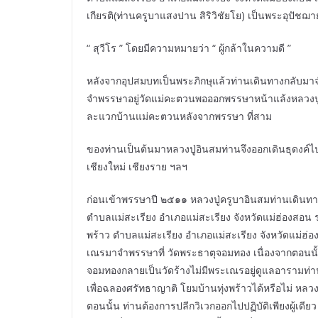
เกียรติ(ท่านครูบาแสงปาน สิริวิชัยโย) เป็นพระอุปัช
“ สุวีโร ” โดยมีความหมายว่า “ ผู้กล้าในความดี ”
หลังจากอุปสมบทเป็นพระภิกษุแล้วท่านเดินทางกลับมาจำ
จำพรรษาอยู่วัดแม่คะตวนพอออกพรรษาหน้าแล้งหลวงปู่ค
ละแวกบ้านแม่คะตวนหลังจากพรรษา ที่สาม
ของท่านเป็นต้นมาหลวงปู่อินสมท่านจึงออกเดินธุดงค์
เชียงใหม่ เชียงราย ฯลฯ
ก่อนเข้าพรรษาปี ๒๕๑๑ หลวงปู่ครูบาอินสมท่านเดินทางก
ตำบลแม่สะเรียง อำเภอแม่สะเรียง จังหวัดแม่ฮ่องสอน ระหว
พร้าว ตำบลแม่สะเรียง อำเภอแม่สะเรียง จังหวัดแม่ฮ
เณรมาจำพรรษาที่ วัดพระธาตุจอมทอง เนื่องจากตอนนั
จอมทองกลายเป็นวัดร้างไม่มีพระเณรอยู่ดูแลอารามท่า
เพื่อฉลองศรัทธาญาติ โยมบ้านทุ่งพร้าวได้หรือไม่ หลว
ตอนนั้น ท่านต้องการปลีกวิเวกออกไปปฏิบัติเพียงผู้เดี