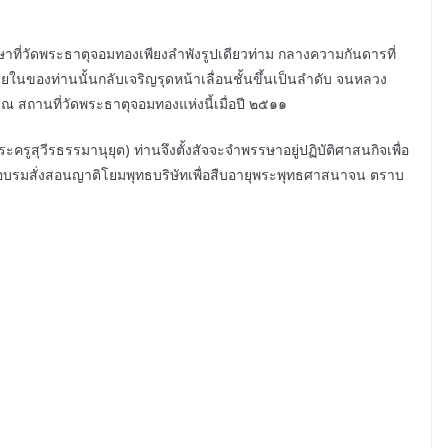
าที่วัดพระธาตุจอมทองเพียงลำพังรูปเดียวท่าม กลางความกันดารที่
ในของท่านนั้นกลับเจริญรุดหน้าเลื่อนชั้นขึ้นเป็นลำดับ จนหลวง
 ณ สถานที่วัดพระธาตุจอมทองแห่งนี้เมื่อปี ๒๕๑๑
ครูสุวีรธรรมานุยุต) ท่านจึงตั้งสัจจะจำพรรษาอยู่ปฏิบัติศาสนกิจเพื่อ
ี่อบรมสั่งสอนญาติโยมพุทธบริษัทเพื่อสืบอายุพระพุทธศาสนาจน ตราบ