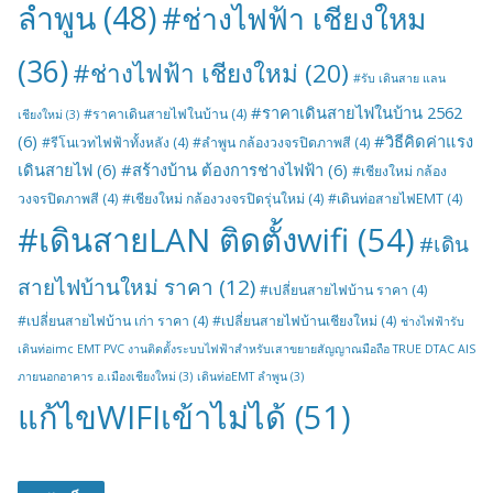
ลำพูน
(48)
#ช่างไฟฟ้า เชียงใหม
(36)
#ช่างไฟฟ้า เชียงใหม่
(20)
#รับ เดินสาย แลน
#ราคาเดินสายไฟในบ้าน 2562
#ราคาเดินสายไฟในบ้าน
(4)
เชียงใหม่
(3)
(6)
#วิธีคิดค่าแรง
#รีโนเวทไฟฟ้าทั้งหลัง
(4)
#ลำพูน กล้องวงจรปิดภาพสี
(4)
เดินสายไฟ
(6)
#สร้างบ้าน ต้องการช่างไฟฟ้า
(6)
#เชียงใหม่ กล้อง
วงจรปิดภาพสี
(4)
#เชียงใหม่ กล้องวงจรปิดรุ่นใหม่
(4)
#เดินท่อสายไฟEMT
(4)
#เดินสายLAN ติดตั้งwifi
(54)
#เดิน
สายไฟบ้านใหม่ ราคา
(12)
#เปลี่ยนสายไฟบ้าน ราคา
(4)
#เปลี่ยนสายไฟบ้าน เก่า ราคา
(4)
#เปลี่ยนสายไฟบ้านเชียงใหม่
(4)
ช่างไฟฟ้ารับ
เดินท่อimc EMT PVC งานติดตั้งระบบไฟฟ้าสำหรับเสาขยายสัญญาณมือถือ TRUE DTAC AIS
ภายนอกอาคาร อ.เมืองเชียงใหม่
(3)
เดินท่อEMT ลำพูน
(3)
แก้ไขWIFIเข้าไม่ได้
(51)