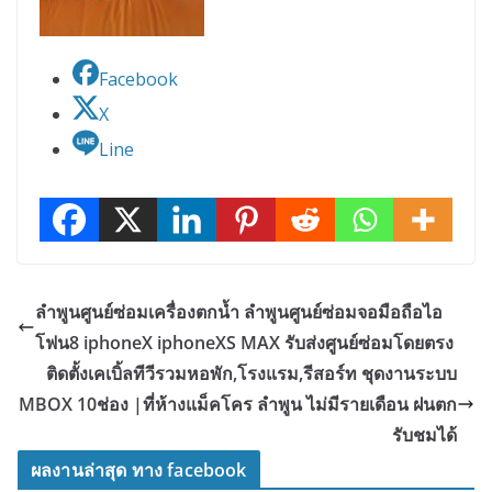
Facebook
X
Line
ลำพูนศูนย์ซ่อมเครื่องตกน้ำ ลำพูนศูนย์ซ่อมจอมือถือไอ
โฟน8 iphoneX iphoneXS MAX รับส่งศูนย์ซ่อมโดยตรง
ติดตั้งเคเบิ้ลทีวีรวมหอพัก,โรงแรม,รีสอร์ท ชุดงานระบบ
MBOX 10ช่อง |ที่ห้างแม็คโคร ลำพูน ไม่มีรายเดือน ฝนตก
รับชมได้
ผลงานล่าสุด ทาง facebook