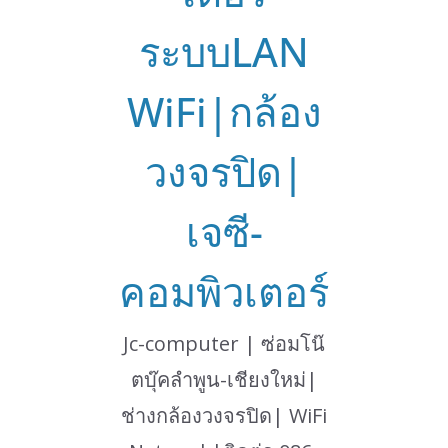
ระบบLAN
WiFi|กล้อง
วงจรปิด|
เจซี-
คอมพิวเตอร์
Jc-computer | ซ่อมโน๊
ตบุ๊คลำพูน-เชียงใหม่|
ช่างกล้องวงจรปิด| WiFi