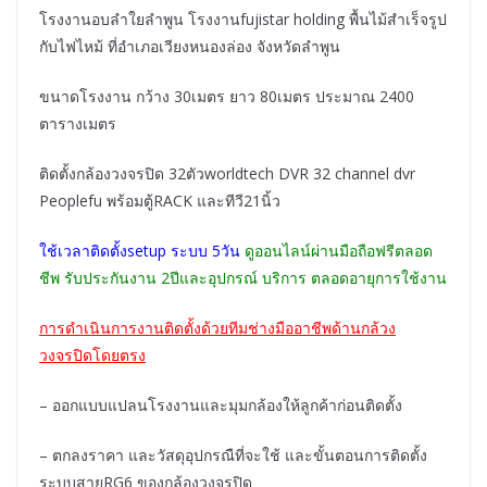
โรงงานอบลำใยลำพูน โรงงานfujistar holding พื้นไม้สำเร็จรูป
กับไฟไหม้ ที่อำเภอเวียงหนองล่อง จังหวัดลำพูน
ขนาดโรงงาน กว้าง 30เมตร ยาว 80เมตร ประมาณ 2400
ตารางเมตร
ติดตั้งกล้องวงจรปิด 32ตัวworldtech DVR 32 channel dvr
Peoplefu พร้อมตู้RACK และทีวี21นิ้ว
ใช้เวลาติดตั้งsetup ระบบ 5วัน
ดูออนไลน์ผ่านมือถือฟรีตลอด
ชีพ รับประกันงาน 2ปีและอุปกรณ์ บริการ ตลอดอายุการใช้งาน
การดำเนินการงานติดตั้งด้วยทีมช่างมืออาชีพด้านกล้วง
วงจรปิดโดยตรง
– ออกแบบแปลนโรงงานและมุมกล้องให้ลูกค้าก่อนติดตั้ง
– ตกลงราคา และวัสดุอุปกรณืที่จะใช้ และขั้นตอนการติดตั้ง
ระบบสายRG6 ของกล้องวงจรปิด