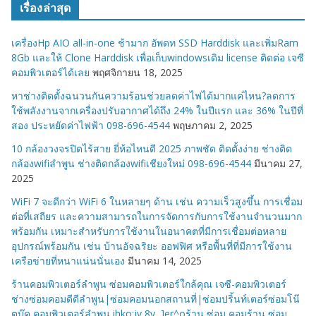
เรื่องล่าสุด
ด
ห
เครื่องHp AIO all-in-one ช้ามาก อัพดท SSD Harddisk และเพิ่มRam
มู่
8Gb และให้ Clone Harddisk เพื่อเก็บwindowsเดิม license ติดต่อ เจซี
คอมพิวเตอร์ได้เลย
พฤศจิกายน 18, 2025
หาช่างติดตั้งฉนวนกันความร้อนช่วยลดค่าไฟได้มากแค่ไหน?ลดการ
ใช้พลังงานจากเครื่องปรับอากาศได้ถึง 24% ในปีแรก และ 36% ในปีที่
สอง ประหยัดค่าไฟฟ้า 098-696-4544
พฤษภาคม 2, 2025
10 กล้องวงจรปิดไร้สาย ยี่ห้อไหนดี 2025 ภาพชัด ติดตั้งง่าย ช่างติด
กล้องwifiลำพูน ช่างติดกล้องwifiเชียงใหม่ 098-696-4544
มีนาคม 27,
2025
WiFi 7 จะดีกว่า WiFi 6 ในหลายๆ ด้าน เช่น ความเร็วสูงขึ้น การเชื่อม
ต่อที่เสถียร และความสามารถในการจัดการกับการใช้งานจำนวนมาก
พร้อมกัน เหมาะสำหรับการใช้งานในอนาคตที่มีการเชื่อมต่อหลาย
อุปกรณ์พร้อมกัน เช่น บ้านอัจฉริยะ ออฟฟิศ หรือพื้นที่ที่มีการใช้งาน
เครือข่ายที่หนาแน่นนั่นเอง
มีนาคม 14, 2025
ร้านคอมพิวเตอร์ลำพูน ซ่อมคอมพิวเตอร์ใกล้คุณ เจซี-คอมพิวเตอร์
ช่างซ่อมคอมดีดีลำพูน|ซ่อมคอมนอกสถานที่|ซ่อมปริ้นท์เตอร์ซ่อมโน๊
ตบุ๊ค คอมพิวเตอร์ลำพูน ihko:jv,8v, ]er^oร้าน ซ่อม คอมร้าน ซ่อม