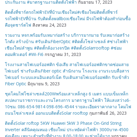
ประกันงาน #มาตรฐานงานติดตั้งไฟฟ้า
กันยายน 17, 2023
ติดตั้งที่ชาร์ตรถไฟฟ้าEVที่บ้านเชียงใหม่#เชียงใหม่ติดตั้งที่ชาร์
รถไฟฟ้าEVที่บ้าน รับติดตั้งwallboxเชียงใหม่ มีรถไฟฟ้าต้องทำก่อนซื้อ
คือจุดชาร์ตไฟ
สิงหาคม 24, 2023
รวมงาน หจก.พร้อมรับเหมาก่อสร้าง บริการมากมาย รับเหมาก่อสร้าง
โกดัง สร้างบ้าน #รับเดินFiberOptic #ติดตั้งโซล่าเซลล์ #ช่างไฟฟ้า
เชียงใหม่ลำพูน #ติดตั้กล้องวงจรปิด #ติดตั้งSolarrooftop #ซ่อม
คอมพิวเตอร์ #Wi-Fi6
กรกฎาคม 31, 2023
โรงงานสายไฟเบอร์ออฟติก ข้อเสีย สายไฟเบอร์ออฟติกขาดซ่อมสาย
ไฟเบอร์ ช่างรับเดินFiber optic สำนักงาน โรงแรม งานระบบสื่อสาร
ไฟเบอร์ ระบบแลนอินเตอร์เน็ต รับเดินสายไฟเบอร์ออฟติก รับเข้าหัว
Fiber Optic
มิถุนายน 9, 2023
ชุดโคมไฟโซล่าเซลล์200Wพร้อมเสาเหล็กสูง 6 เมตร แบบเข็มเหล็ก
สเปคงานราชการและงานโครงการ มาตราฐานไฟฟ้า ให้แสงสว่าง6-
10ชม. 086-654-9814 098-696-4544 รายละเอียดราคากลาง โคมไฟ
ถนนโซล่าเซลล์ ออกแบบติดตั้งSolar rooftop
กุมภาพันธ์ 26, 2023
ติดตั้งSolar roftop 5KW Huawei 5kW 3 Phase On-Grid String
Inverter คลีนิคคุณหมอ เชียงใหม่ ประหยัดค่าไฟฟ้า 3000บาท-4500
ต่อเดือน เหมาะสำหรับที่ทำงาน 8.00-18.00 จะช่วยได้มาก
มกราคม