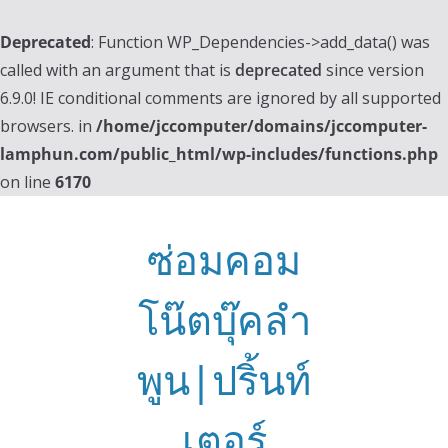
Deprecated
: Function WP_Dependencies->add_data() was
called with an argument that is
deprecated
since version
6.9.0! IE conditional comments are ignored by all supported
browsers. in
/home/jccomputer/domains/jccomputer-
lamphun.com/public_html/wp-includes/functions.php
on line
6170
Skip
to
ซ่อมคอม
content
โน๊ตบุ๊คลำ
พูน|ปริ้นท์
เตอร์