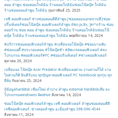
คอม ลำพูน ซ่อมคอมใกล้ฉัน ร้านคอมใกล้ฉันซ่อมโน๊ตบุ๊ค ใกล้ฉัน
ร้านซ่อมคอมลำพูน ใกล้ฉัน
กุมภาพันธ์ 25, 2025
เจซี-คอมพิวเตอร์ ช่างซ่อมคอมดีดีลำพูน|ซ่อมคอมนอกสถานที่|ซ่อม
ปริ้นท์เตอร์ซ่อมโน๊ตบุ๊ค คอมพิวเตอร์ลำพูน ihko:jv,8v, ]er^oร้าน ซ่อม
คอมร้าน ซ่อม คอม ลำพูน ซ่อมคอมใกล้ฉัน ร้านคอมใกล้ฉันซ่อมโน๊
ตบุ๊ค ใกล้ฉัน ร้านซ่อมคอมลำพูน ใกล้ฉัน
พฤศจิกายน 14, 2024
#บริการซ่อมคอมพิวเตอร์ลำพูน #เปลี่ยนจอโน๊ตบุ๊ค #ซ่อมบานพับ
#ซ่อมบอดี้ #ประกอบคอม #โน๊ตบุ๊คช้า #อัพเกรดคอมพิวเตอร์ #ลง
โปรแกรม #คอมพิวเตอร์#PC #ซ่อมปรินท์เตอร์ #ช่างคอมพิวเตอร์
ตุลาคม 20, 2024
เปลี่ยนจอ โน๊ตบุ๊ค Acer Predator #เปลี่ยนจอด่วน งานด่วนก็ได้ งาน
ไม่ด่วนก็ดี ยินดีรับจบ ทุกปัญหาคอมพิวเตอร์ PC Notebook ทุกรุ่น ทุก
ยี่ห้อ
กันยายน 25, 2024
กู้ข้อมูลharddisk เชียงใหม่ ลำปาง ลำพูน external Harddiskเสีย ลง
โปรแกรมwindowns ผิดdrive
สิงหาคม 14, 2024
ซ่อมโน๊ตบุ๊ค คอมพิวเตอร์ลำพูน เจซี-คอมพิวเตอร์ ลำพูนซ่อมคอมดีดี
เจซีคอมพิวเตอร์ :ช่างคอมลำพูน อ.เมืองลำพูน 098-696-4544
สิงหาคม 11, 2024