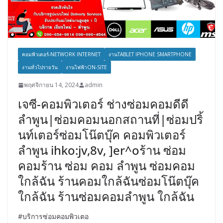
คอมพิวเตอร์-NETWORK INTERNET
งานTABLET IPHONE SMARTPHONE
งานทั่วไปรายวัน
งานไฟฟ้าON-SITE
พฤศจิกายน 14, 2024
admin
เจซี-คอมพิวเตอร์ ช่างซ่อมคอมดีดี
ลำพูน|ซ่อมคอมนอกสถานที่|ซ่อมปริ้
นท์เตอร์ซ่อมโน๊ตบุ๊ค คอมพิวเตอร์
ลำพูน ihko:jv,8v, ]er^oร้าน ซ่อม
คอมร้าน ซ่อม คอม ลำพูน ซ่อมคอม
ใกล้ฉัน ร้านคอมใกล้ฉันซ่อมโน๊ตบุ๊ค
ใกล้ฉัน ร้านซ่อมคอมลำพูน ใกล้ฉัน
#บริการซ่อมคอมพิวเตอ