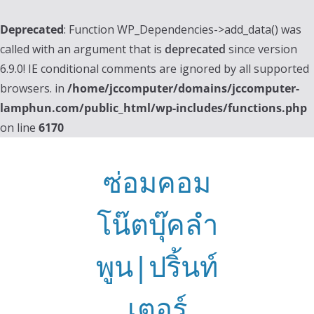
Deprecated
: Function WP_Dependencies->add_data() was
called with an argument that is
deprecated
since version
6.9.0! IE conditional comments are ignored by all supported
browsers. in
/home/jccomputer/domains/jccomputer-
lamphun.com/public_html/wp-includes/functions.php
on line
6170
Skip
to
ซ่อมคอม
content
โน๊ตบุ๊คลำ
พูน|ปริ้นท์
เตอร์