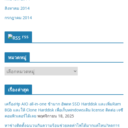
สิงหาคม 2014
กรกฎาคม 2014
rss
หมวดหมู่
ห
ม
ว
เรื่องล่าสุด
ด
ห
เครื่องHp AIO all-in-one ช้ามาก อัพดท SSD Harddisk และเพิ่มRam
มู่
8Gb และให้ Clone Harddisk เพื่อเก็บwindowsเดิม license ติดต่อ เจซี
คอมพิวเตอร์ได้เลย
พฤศจิกายน 18, 2025
หาช่างติดตั้งฉนวนกันความร้อนช่วยลดค่าไฟได้มากแค่ไหน?ลดการ