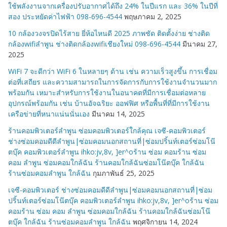
ใช้พลังงานจากเครื่องปรับอากาศได้ถึง 24% ในปีแรก และ 36% ในปีที่
สอง ประหยัดค่าไฟฟ้า 098-696-4544
พฤษภาคม 2, 2025
10 กล้องวงจรปิดไร้สาย ยี่ห้อไหนดี 2025 ภาพชัด ติดตั้งง่าย ช่างติด
กล้องwifiลำพูน ช่างติดกล้องwifiเชียงใหม่ 098-696-4544
มีนาคม 27,
2025
WiFi 7 จะดีกว่า WiFi 6 ในหลายๆ ด้าน เช่น ความเร็วสูงขึ้น การเชื่อม
ต่อที่เสถียร และความสามารถในการจัดการกับการใช้งานจำนวนมาก
พร้อมกัน เหมาะสำหรับการใช้งานในอนาคตที่มีการเชื่อมต่อหลาย
อุปกรณ์พร้อมกัน เช่น บ้านอัจฉริยะ ออฟฟิศ หรือพื้นที่ที่มีการใช้งาน
เครือข่ายที่หนาแน่นนั่นเอง
มีนาคม 14, 2025
ร้านคอมพิวเตอร์ลำพูน ซ่อมคอมพิวเตอร์ใกล้คุณ เจซี-คอมพิวเตอร์
ช่างซ่อมคอมดีดีลำพูน|ซ่อมคอมนอกสถานที่|ซ่อมปริ้นท์เตอร์ซ่อมโน๊
ตบุ๊ค คอมพิวเตอร์ลำพูน ihko:jv,8v, ]er^oร้าน ซ่อม คอมร้าน ซ่อม
คอม ลำพูน ซ่อมคอมใกล้ฉัน ร้านคอมใกล้ฉันซ่อมโน๊ตบุ๊ค ใกล้ฉัน
ร้านซ่อมคอมลำพูน ใกล้ฉัน
กุมภาพันธ์ 25, 2025
เจซี-คอมพิวเตอร์ ช่างซ่อมคอมดีดีลำพูน|ซ่อมคอมนอกสถานที่|ซ่อม
ปริ้นท์เตอร์ซ่อมโน๊ตบุ๊ค คอมพิวเตอร์ลำพูน ihko:jv,8v, ]er^oร้าน ซ่อม
คอมร้าน ซ่อม คอม ลำพูน ซ่อมคอมใกล้ฉัน ร้านคอมใกล้ฉันซ่อมโน๊
ตบุ๊ค ใกล้ฉัน ร้านซ่อมคอมลำพูน ใกล้ฉัน
พฤศจิกายน 14, 2024