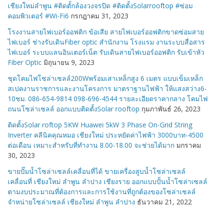
เชียงใหม่ลำพูน #ติดตั้กล้องวงจรปิด #ติดตั้งSolarrooftop #ซ่อม
คอมพิวเตอร์ #Wi-Fi6
กรกฎาคม 31, 2023
โรงงานสายไฟเบอร์ออฟติก ข้อเสีย สายไฟเบอร์ออฟติกขาดซ่อมสาย
ไฟเบอร์ ช่างรับเดินFiber optic สำนักงาน โรงแรม งานระบบสื่อสาร
ไฟเบอร์ ระบบแลนอินเตอร์เน็ต รับเดินสายไฟเบอร์ออฟติก รับเข้าหัว
Fiber Optic
มิถุนายน 9, 2023
ชุดโคมไฟโซล่าเซลล์200Wพร้อมเสาเหล็กสูง 6 เมตร แบบเข็มเหล็ก
สเปคงานราชการและงานโครงการ มาตราฐานไฟฟ้า ให้แสงสว่าง6-
10ชม. 086-654-9814 098-696-4544 รายละเอียดราคากลาง โคมไฟ
ถนนโซล่าเซลล์ ออกแบบติดตั้งSolar rooftop
กุมภาพันธ์ 26, 2023
ติดตั้งSolar roftop 5KW Huawei 5kW 3 Phase On-Grid String
Inverter คลีนิคคุณหมอ เชียงใหม่ ประหยัดค่าไฟฟ้า 3000บาท-4500
ต่อเดือน เหมาะสำหรับที่ทำงาน 8.00-18.00 จะช่วยได้มาก
มกราคม
30, 2023
ขายปั๊มน้ำโซล่าเซลล์เคลื่อนที่ได้ ขายเครื่องสูบน้ำโซล่าเซลล์
เคลื่อนที่ เชียงใหม่ ลำพูน ลำปาง เชียงราย ออกแบบปั้นน้ำโซล่าเซลล์
ตามงบประมาณที่ต้องการและการใช้งานที่ถูกต้องของโซล่าเซลล์
จำหน่ายโซล่าเซลล์ เชียงใหม่ ลำพูน ลำปาง
ธันวาคม 21, 2022