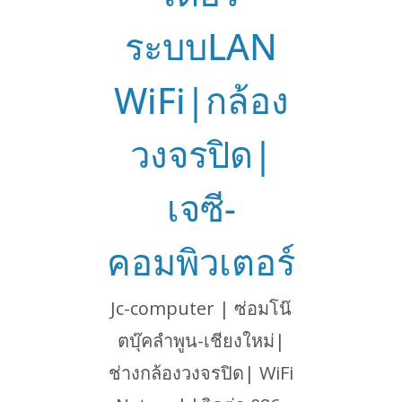
ระบบLAN
WiFi|กล้อง
วงจรปิด|
เจซี-
คอมพิวเตอร์
Jc-computer | ซ่อมโน๊
ตบุ๊คลำพูน-เชียงใหม่|
ช่างกล้องวงจรปิด| WiFi