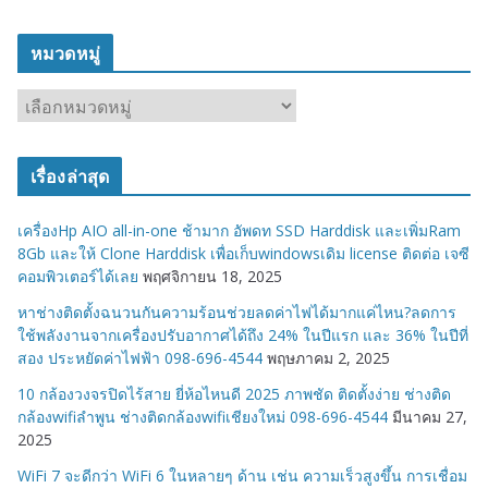
หมวดหมู่
ห
ม
ว
เรื่องล่าสุด
ด
ห
เครื่องHp AIO all-in-one ช้ามาก อัพดท SSD Harddisk และเพิ่มRam
มู่
8Gb และให้ Clone Harddisk เพื่อเก็บwindowsเดิม license ติดต่อ เจซี
คอมพิวเตอร์ได้เลย
พฤศจิกายน 18, 2025
หาช่างติดตั้งฉนวนกันความร้อนช่วยลดค่าไฟได้มากแค่ไหน?ลดการ
ใช้พลังงานจากเครื่องปรับอากาศได้ถึง 24% ในปีแรก และ 36% ในปีที่
สอง ประหยัดค่าไฟฟ้า 098-696-4544
พฤษภาคม 2, 2025
10 กล้องวงจรปิดไร้สาย ยี่ห้อไหนดี 2025 ภาพชัด ติดตั้งง่าย ช่างติด
กล้องwifiลำพูน ช่างติดกล้องwifiเชียงใหม่ 098-696-4544
มีนาคม 27,
2025
WiFi 7 จะดีกว่า WiFi 6 ในหลายๆ ด้าน เช่น ความเร็วสูงขึ้น การเชื่อม