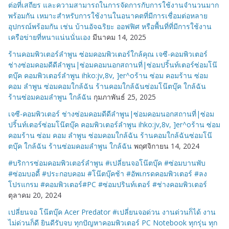
ต่อที่เสถียร และความสามารถในการจัดการกับการใช้งานจำนวนมาก
พร้อมกัน เหมาะสำหรับการใช้งานในอนาคตที่มีการเชื่อมต่อหลาย
อุปกรณ์พร้อมกัน เช่น บ้านอัจฉริยะ ออฟฟิศ หรือพื้นที่ที่มีการใช้งาน
เครือข่ายที่หนาแน่นนั่นเอง
มีนาคม 14, 2025
ร้านคอมพิวเตอร์ลำพูน ซ่อมคอมพิวเตอร์ใกล้คุณ เจซี-คอมพิวเตอร์
ช่างซ่อมคอมดีดีลำพูน|ซ่อมคอมนอกสถานที่|ซ่อมปริ้นท์เตอร์ซ่อมโน๊
ตบุ๊ค คอมพิวเตอร์ลำพูน ihko:jv,8v, ]er^oร้าน ซ่อม คอมร้าน ซ่อม
คอม ลำพูน ซ่อมคอมใกล้ฉัน ร้านคอมใกล้ฉันซ่อมโน๊ตบุ๊ค ใกล้ฉัน
ร้านซ่อมคอมลำพูน ใกล้ฉัน
กุมภาพันธ์ 25, 2025
เจซี-คอมพิวเตอร์ ช่างซ่อมคอมดีดีลำพูน|ซ่อมคอมนอกสถานที่|ซ่อม
ปริ้นท์เตอร์ซ่อมโน๊ตบุ๊ค คอมพิวเตอร์ลำพูน ihko:jv,8v, ]er^oร้าน ซ่อม
คอมร้าน ซ่อม คอม ลำพูน ซ่อมคอมใกล้ฉัน ร้านคอมใกล้ฉันซ่อมโน๊
ตบุ๊ค ใกล้ฉัน ร้านซ่อมคอมลำพูน ใกล้ฉัน
พฤศจิกายน 14, 2024
#บริการซ่อมคอมพิวเตอร์ลำพูน #เปลี่ยนจอโน๊ตบุ๊ค #ซ่อมบานพับ
#ซ่อมบอดี้ #ประกอบคอม #โน๊ตบุ๊คช้า #อัพเกรดคอมพิวเตอร์ #ลง
โปรแกรม #คอมพิวเตอร์#PC #ซ่อมปรินท์เตอร์ #ช่างคอมพิวเตอร์
ตุลาคม 20, 2024
เปลี่ยนจอ โน๊ตบุ๊ค Acer Predator #เปลี่ยนจอด่วน งานด่วนก็ได้ งาน
ไม่ด่วนก็ดี ยินดีรับจบ ทุกปัญหาคอมพิวเตอร์ PC Notebook ทุกรุ่น ทุก