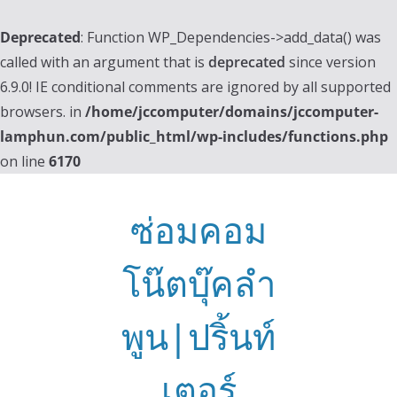
Deprecated
: Function WP_Dependencies->add_data() was
called with an argument that is
deprecated
since version
6.9.0! IE conditional comments are ignored by all supported
browsers. in
/home/jccomputer/domains/jccomputer-
lamphun.com/public_html/wp-includes/functions.php
on line
6170
Skip
to
ซ่อมคอม
content
โน๊ตบุ๊คลำ
พูน|ปริ้นท์
เตอร์