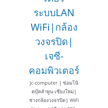
ระบบLAN
WiFi|กล้อง
วงจรปิด|
เจซี-
คอมพิวเตอร์
Jc-computer | ซ่อมโน๊
ตบุ๊คลำพูน-เชียงใหม่|
ช่างกล้องวงจรปิด| WiFi