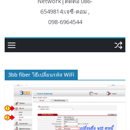
Network|ติดต่อ 086-
6549814:เจซี-คอม ,
098-6964544
3bb fiber วิธีเปลี่ยนรหัส WiFi