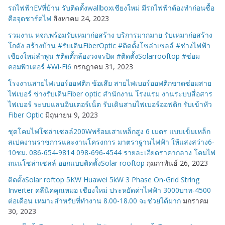
รถไฟฟ้าEVที่บ้าน รับติดตั้งwallboxเชียงใหม่ มีรถไฟฟ้าต้องทำก่อนซื้อ
คือจุดชาร์ตไฟ
สิงหาคม 24, 2023
รวมงาน หจก.พร้อมรับเหมาก่อสร้าง บริการมากมาย รับเหมาก่อสร้าง
โกดัง สร้างบ้าน #รับเดินFiberOptic #ติดตั้งโซล่าเซลล์ #ช่างไฟฟ้า
เชียงใหม่ลำพูน #ติดตั้กล้องวงจรปิด #ติดตั้งSolarrooftop #ซ่อม
คอมพิวเตอร์ #Wi-Fi6
กรกฎาคม 31, 2023
โรงงานสายไฟเบอร์ออฟติก ข้อเสีย สายไฟเบอร์ออฟติกขาดซ่อมสาย
ไฟเบอร์ ช่างรับเดินFiber optic สำนักงาน โรงแรม งานระบบสื่อสาร
ไฟเบอร์ ระบบแลนอินเตอร์เน็ต รับเดินสายไฟเบอร์ออฟติก รับเข้าหัว
Fiber Optic
มิถุนายน 9, 2023
ชุดโคมไฟโซล่าเซลล์200Wพร้อมเสาเหล็กสูง 6 เมตร แบบเข็มเหล็ก
สเปคงานราชการและงานโครงการ มาตราฐานไฟฟ้า ให้แสงสว่าง6-
10ชม. 086-654-9814 098-696-4544 รายละเอียดราคากลาง โคมไฟ
ถนนโซล่าเซลล์ ออกแบบติดตั้งSolar rooftop
กุมภาพันธ์ 26, 2023
ติดตั้งSolar roftop 5KW Huawei 5kW 3 Phase On-Grid String
Inverter คลีนิคคุณหมอ เชียงใหม่ ประหยัดค่าไฟฟ้า 3000บาท-4500
ต่อเดือน เหมาะสำหรับที่ทำงาน 8.00-18.00 จะช่วยได้มาก
มกราคม
30, 2023