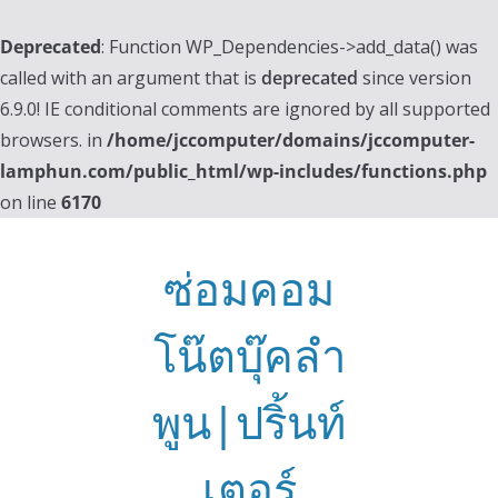
Deprecated
: Function WP_Dependencies->add_data() was
called with an argument that is
deprecated
since version
6.9.0! IE conditional comments are ignored by all supported
browsers. in
/home/jccomputer/domains/jccomputer-
lamphun.com/public_html/wp-includes/functions.php
on line
6170
Skip
to
ซ่อมคอม
content
โน๊ตบุ๊คลำ
พูน|ปริ้นท์
เตอร์