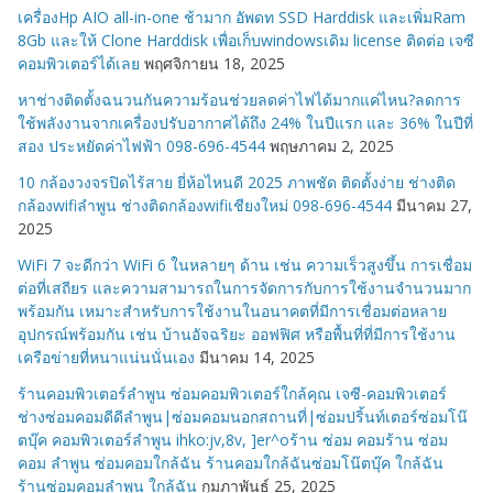
เครื่องHp AIO all-in-one ช้ามาก อัพดท SSD Harddisk และเพิ่มRam
มู่
8Gb และให้ Clone Harddisk เพื่อเก็บwindowsเดิม license ติดต่อ เจซี
คอมพิวเตอร์ได้เลย
พฤศจิกายน 18, 2025
หาช่างติดตั้งฉนวนกันความร้อนช่วยลดค่าไฟได้มากแค่ไหน?ลดการ
ใช้พลังงานจากเครื่องปรับอากาศได้ถึง 24% ในปีแรก และ 36% ในปีที่
สอง ประหยัดค่าไฟฟ้า 098-696-4544
พฤษภาคม 2, 2025
10 กล้องวงจรปิดไร้สาย ยี่ห้อไหนดี 2025 ภาพชัด ติดตั้งง่าย ช่างติด
กล้องwifiลำพูน ช่างติดกล้องwifiเชียงใหม่ 098-696-4544
มีนาคม 27,
2025
WiFi 7 จะดีกว่า WiFi 6 ในหลายๆ ด้าน เช่น ความเร็วสูงขึ้น การเชื่อม
ต่อที่เสถียร และความสามารถในการจัดการกับการใช้งานจำนวนมาก
พร้อมกัน เหมาะสำหรับการใช้งานในอนาคตที่มีการเชื่อมต่อหลาย
อุปกรณ์พร้อมกัน เช่น บ้านอัจฉริยะ ออฟฟิศ หรือพื้นที่ที่มีการใช้งาน
เครือข่ายที่หนาแน่นนั่นเอง
มีนาคม 14, 2025
ร้านคอมพิวเตอร์ลำพูน ซ่อมคอมพิวเตอร์ใกล้คุณ เจซี-คอมพิวเตอร์
ช่างซ่อมคอมดีดีลำพูน|ซ่อมคอมนอกสถานที่|ซ่อมปริ้นท์เตอร์ซ่อมโน๊
ตบุ๊ค คอมพิวเตอร์ลำพูน ihko:jv,8v, ]er^oร้าน ซ่อม คอมร้าน ซ่อม
คอม ลำพูน ซ่อมคอมใกล้ฉัน ร้านคอมใกล้ฉันซ่อมโน๊ตบุ๊ค ใกล้ฉัน
ร้านซ่อมคอมลำพูน ใกล้ฉัน
กุมภาพันธ์ 25, 2025