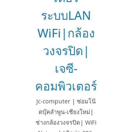
ระบบLAN
WiFi|กล้อง
วงจรปิด|
เจซี-
คอมพิวเตอร์
Jc-computer | ซ่อมโน๊
ตบุ๊คลำพูน-เชียงใหม่|
ช่างกล้องวงจรปิด| WiFi