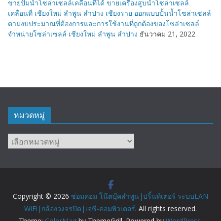
ขายปั๊มน้ำโซล่าเซลล์เคลื่อนที่ได้ ขายเครื่องสูบน้ำโซล่าเซลล์
เคลื่อนที่ เชียงใหม่ ลำพูน ลำปาง เชียงราย ออกแบบปั้นน้ำโซล่าเซลล์
ตามงบประมาณที่ต้องการและการใช้งานที่ถูกต้องของโซล่าเซลล์
จำหน่ายโซล่าเซลล์ เชียงใหม่ ลำพูน ลำปาง
ธันวาคม 21, 2022
หมวดหมู่
หมวด
หมู่
Copyright © 2026
ซ่อมคอม โน๊ตบุ๊คลำพูน|ปริ้นท์เตอร์ ระบบLAN
WiFi|กล้องวงจรปิด|เจซี-คอมพิวเตอร์
. All rights reserved.
Theme:
ColorMag
by ThemeGrill. Powered by
WordPress
.