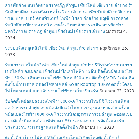
สารพัดช่าง มหาวิทยาลัยราชภัฏ ลำพูน เชียงใหม่ เชียงราย ลำปาง รับ
นักศึกษาฝึกงานเทคนิค เทคโน วิทยาลัยการอาชีพ รับนักศึกษาฝึกงาน
ปวช. ปวส. ป.ตรี คอมพิวเตอร์ ไฟฟ้า โยธา ก่อสร้าง บัญชี การตลาด
รับนักศึกษาฝึกงานเทคนิค เทคโน วิทยาลัยการอาชีพ สารพัดช่าง
มหาวิทยาลัยราชภัฏ ลำพูน เชียงใหม่ เชียงราย ลำปาง
มกราคม 4,
2024
ระบบแจ้งเหตุเพลิงไหม้ เชียงใหม่ ลำพูน fire alarm
พฤศจิกายน 25,
2023
รับขยายเขตไฟฟ้า3เฟส เชียงใหม่ ลำพูน ลำปาง รีวิรูปหน้างานขยาย
เขตไฟฟ้า อ.แม่ออน เชียงใหม่ ปักเสาไฟฟ้า 45ต้น ติดตั้งหม้อแปลงไฟ
ฟ้า 160Kva เดินสายเมนไฟฟ้า 3เฟส 600เมตร ติดตั้งตู้MDB 3เฟส ติด
ตั้งปั้มน้ำบาดาล ติดตั้งโซล่าเซลล์ Solar Rooftop 10KW ติดตั้งโคลม
ไฟโซล่าเซลล์ และเดินระบบไฟฟ้าภายในรรีสอร์ท
กันยายน 23, 2023
รับติดตั้งหม้อแปลงแรงไฟฟ้า1000kVA โรงงานไทยนิจิ โรงงานนิคม
อุตสาหกรรมลำพูน งานติดตั้งปักเสาไฟฟ้าแรงสูงและพาดสายพร้อม
หม้อแปลงไฟฟ้า1000 kVA โรงงานนิคมอุตสาหกรรมลำพูน #ออกแบบ
และติดตั้งทีมงานมืออาชีพราคา #รับรองผลงานการติดตั้งและรับ
ประกันงาน #มาตรฐานงานติดตั้งไฟฟ้า
กันยายน 17, 2023
ติดตั้งที่ชาร์ตรถไฟฟ้าEVที่บ้านเชียงใหม่#เชียงใหม่ติดตั้งที่ชาร์