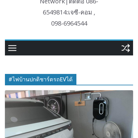
Network|ติดต่อ 086-
6549814:เจซี-คอม ,
098-6964544
#ไฟบ้านปกติชาร์ตรถEVได้