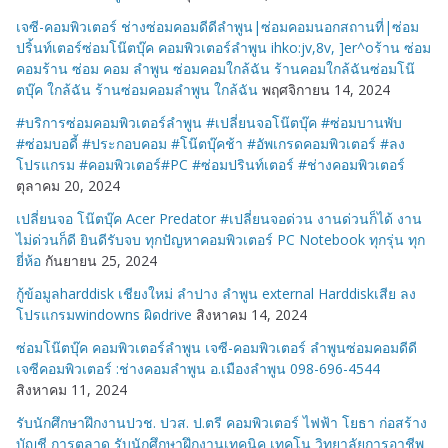
เจซี-คอมพิวเตอร์ ช่างซ่อมคอมดีดีลำพูน|ซ่อมคอมนอกสถานที่|ซ่อม
ปริ้นท์เตอร์ซ่อมโน๊ตบุ๊ค คอมพิวเตอร์ลำพูน ihko:jv,8v, ]er^oร้าน ซ่อม
คอมร้าน ซ่อม คอม ลำพูน ซ่อมคอมใกล้ฉัน ร้านคอมใกล้ฉันซ่อมโน๊
ตบุ๊ค ใกล้ฉัน ร้านซ่อมคอมลำพูน ใกล้ฉัน
พฤศจิกายน 14, 2024
#บริการซ่อมคอมพิวเตอร์ลำพูน #เปลี่ยนจอโน๊ตบุ๊ค #ซ่อมบานพับ
#ซ่อมบอดี้ #ประกอบคอม #โน๊ตบุ๊คช้า #อัพเกรดคอมพิวเตอร์ #ลง
โปรแกรม #คอมพิวเตอร์#PC #ซ่อมปรินท์เตอร์ #ช่างคอมพิวเตอร์
ตุลาคม 20, 2024
เปลี่ยนจอ โน๊ตบุ๊ค Acer Predator #เปลี่ยนจอด่วน งานด่วนก็ได้ งาน
ไม่ด่วนก็ดี ยินดีรับจบ ทุกปัญหาคอมพิวเตอร์ PC Notebook ทุกรุ่น ทุก
ยี่ห้อ
กันยายน 25, 2024
กู้ข้อมูลharddisk เชียงใหม่ ลำปาง ลำพูน external Harddiskเสีย ลง
โปรแกรมwindowns ผิดdrive
สิงหาคม 14, 2024
ซ่อมโน๊ตบุ๊ค คอมพิวเตอร์ลำพูน เจซี-คอมพิวเตอร์ ลำพูนซ่อมคอมดีดี
เจซีคอมพิวเตอร์ :ช่างคอมลำพูน อ.เมืองลำพูน 098-696-4544
สิงหาคม 11, 2024
รับนักศึกษาฝึกงานปวช. ปวส. ป.ตรี คอมพิวเตอร์ ไฟฟ้า โยธา ก่อสร้าง
บัญชี การตลาด รับนักศึกษาฝึกงานเทคนิค เทคโน วิทยาลัยการอาชีพ