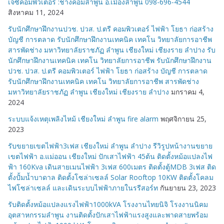
เจซีคอมพิวเตอร์ :ช่างคอมลำพูน อ.เมืองลำพูน 098-696-4544
สิงหาคม 11, 2024
รับนักศึกษาฝึกงานปวช. ปวส. ป.ตรี คอมพิวเตอร์ ไฟฟ้า โยธา ก่อสร้าง
บัญชี การตลาด รับนักศึกษาฝึกงานเทคนิค เทคโน วิทยาลัยการอาชีพ
สารพัดช่าง มหาวิทยาลัยราชภัฏ ลำพูน เชียงใหม่ เชียงราย ลำปาง รับ
นักศึกษาฝึกงานเทคนิค เทคโน วิทยาลัยการอาชีพ รับนักศึกษาฝึกงาน
ปวช. ปวส. ป.ตรี คอมพิวเตอร์ ไฟฟ้า โยธา ก่อสร้าง บัญชี การตลาด
รับนักศึกษาฝึกงานเทคนิค เทคโน วิทยาลัยการอาชีพ สารพัดช่าง
มหาวิทยาลัยราชภัฏ ลำพูน เชียงใหม่ เชียงราย ลำปาง
มกราคม 4,
2024
ระบบแจ้งเหตุเพลิงไหม้ เชียงใหม่ ลำพูน fire alarm
พฤศจิกายน 25,
2023
รับขยายเขตไฟฟ้า3เฟส เชียงใหม่ ลำพูน ลำปาง รีวิรูปหน้างานขยาย
เขตไฟฟ้า อ.แม่ออน เชียงใหม่ ปักเสาไฟฟ้า 45ต้น ติดตั้งหม้อแปลงไฟ
ฟ้า 160Kva เดินสายเมนไฟฟ้า 3เฟส 600เมตร ติดตั้งตู้MDB 3เฟส ติด
ตั้งปั้มน้ำบาดาล ติดตั้งโซล่าเซลล์ Solar Rooftop 10KW ติดตั้งโคลม
ไฟโซล่าเซลล์ และเดินระบบไฟฟ้าภายในรรีสอร์ท
กันยายน 23, 2023
รับติดตั้งหม้อแปลงแรงไฟฟ้า1000kVA โรงงานไทยนิจิ โรงงานนิคม
อุตสาหกรรมลำพูน งานติดตั้งปักเสาไฟฟ้าแรงสูงและพาดสายพร้อม