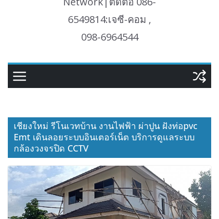
Network|ติดต่อ 086-
6549814:เจซี-คอม ,
098-6964544
เชียงใหม่ รีโนเวทบ้าน งานไฟฟ้า ผ่าปูน ฝังท่อpvc
Emt เดินลอยระบบอินเตอร์เน็ต บริการดูแลระบบ
กล้องวงจรปิด CCTV