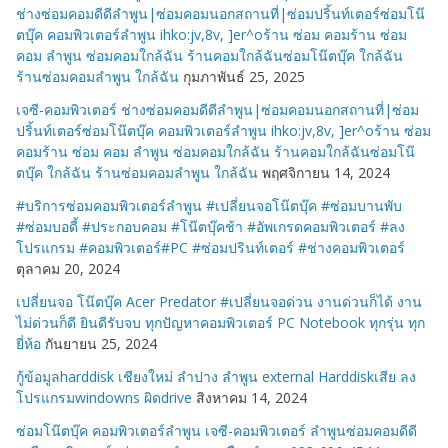
ช่างซ่อมคอมดีดีลำพูน|ซ่อมคอมนอกสถานที่|ซ่อมปริ้นท์เตอร์ซ่อมโน๊
ตบุ๊ค คอมพิวเตอร์ลำพูน ihko:jv,8v, ]er^oร้าน ซ่อม คอมร้าน ซ่อม
คอม ลำพูน ซ่อมคอมใกล้ฉัน ร้านคอมใกล้ฉันซ่อมโน๊ตบุ๊ค ใกล้ฉัน
ร้านซ่อมคอมลำพูน ใกล้ฉัน
กุมภาพันธ์ 25, 2025
เจซี-คอมพิวเตอร์ ช่างซ่อมคอมดีดีลำพูน|ซ่อมคอมนอกสถานที่|ซ่อม
ปริ้นท์เตอร์ซ่อมโน๊ตบุ๊ค คอมพิวเตอร์ลำพูน ihko:jv,8v, ]er^oร้าน ซ่อม
คอมร้าน ซ่อม คอม ลำพูน ซ่อมคอมใกล้ฉัน ร้านคอมใกล้ฉันซ่อมโน๊
ตบุ๊ค ใกล้ฉัน ร้านซ่อมคอมลำพูน ใกล้ฉัน
พฤศจิกายน 14, 2024
#บริการซ่อมคอมพิวเตอร์ลำพูน #เปลี่ยนจอโน๊ตบุ๊ค #ซ่อมบานพับ
#ซ่อมบอดี้ #ประกอบคอม #โน๊ตบุ๊คช้า #อัพเกรดคอมพิวเตอร์ #ลง
โปรแกรม #คอมพิวเตอร์#PC #ซ่อมปรินท์เตอร์ #ช่างคอมพิวเตอร์
ตุลาคม 20, 2024
เปลี่ยนจอ โน๊ตบุ๊ค Acer Predator #เปลี่ยนจอด่วน งานด่วนก็ได้ งาน
ไม่ด่วนก็ดี ยินดีรับจบ ทุกปัญหาคอมพิวเตอร์ PC Notebook ทุกรุ่น ทุก
ยี่ห้อ
กันยายน 25, 2024
กู้ข้อมูลharddisk เชียงใหม่ ลำปาง ลำพูน external Harddiskเสีย ลง
โปรแกรมwindowns ผิดdrive
สิงหาคม 14, 2024
ซ่อมโน๊ตบุ๊ค คอมพิวเตอร์ลำพูน เจซี-คอมพิวเตอร์ ลำพูนซ่อมคอมดีดี