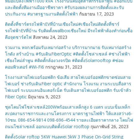
หม้อแปลงไฟฟ้า1000 kVA โรงงานนิคมอุตสาหกรรมลำพูน #ออกแบบ
และติดตั้งทีมงานมืออาชีพราคา #รับรองผลงานการติดตั้งและรับ
ประกันงาน #มาตรฐานงานติดตั้งไฟฟ้า
กันยายน 17, 2023
ติดตั้งที่ชาร์ตรถไฟฟ้าEVที่บ้านเชียงใหม่#เชียงใหม่ติดตั้งที่ชาร์
รถไฟฟ้าEVที่บ้าน รับติดตั้งwallboxเชียงใหม่ มีรถไฟฟ้าต้องทำก่อนซื้อ
คือจุดชาร์ตไฟ
สิงหาคม 24, 2023
รวมงาน หจก.พร้อมรับเหมาก่อสร้าง บริการมากมาย รับเหมาก่อสร้าง
โกดัง สร้างบ้าน #รับเดินFiberOptic #ติดตั้งโซล่าเซลล์ #ช่างไฟฟ้า
เชียงใหม่ลำพูน #ติดตั้กล้องวงจรปิด #ติดตั้งSolarrooftop #ซ่อม
คอมพิวเตอร์ #Wi-Fi6
กรกฎาคม 31, 2023
โรงงานสายไฟเบอร์ออฟติก ข้อเสีย สายไฟเบอร์ออฟติกขาดซ่อมสาย
ไฟเบอร์ ช่างรับเดินFiber optic สำนักงาน โรงแรม งานระบบสื่อสาร
ไฟเบอร์ ระบบแลนอินเตอร์เน็ต รับเดินสายไฟเบอร์ออฟติก รับเข้าหัว
Fiber Optic
มิถุนายน 9, 2023
ชุดโคมไฟโซล่าเซลล์200Wพร้อมเสาเหล็กสูง 6 เมตร แบบเข็มเหล็ก
สเปคงานราชการและงานโครงการ มาตราฐานไฟฟ้า ให้แสงสว่าง6-
10ชม. 086-654-9814 098-696-4544 รายละเอียดราคากลาง โคมไฟ
ถนนโซล่าเซลล์ ออกแบบติดตั้งSolar rooftop
กุมภาพันธ์ 26, 2023
ติดตั้งSolar roftop 5KW Huawei 5kW 3 Phase On-Grid String