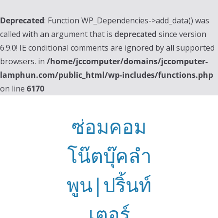
Deprecated
: Function WP_Dependencies->add_data() was
called with an argument that is
deprecated
since version
6.9.0! IE conditional comments are ignored by all supported
browsers. in
/home/jccomputer/domains/jccomputer-
lamphun.com/public_html/wp-includes/functions.php
on line
6170
Skip
to
ซ่อมคอม
content
โน๊ตบุ๊คลำ
พูน|ปริ้นท์
เตอร์