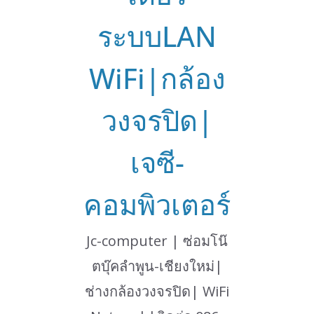
ระบบLAN
WiFi|กล้อง
วงจรปิด|
เจซี-
คอมพิวเตอร์
Jc-computer | ซ่อมโน๊
ตบุ๊คลำพูน-เชียงใหม่|
ช่างกล้องวงจรปิด| WiFi