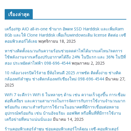
ม
ว
เรื่องล่าสุด
ด
ห
เครื่องHp AIO all-in-one ช้ามาก อัพดท SSD Harddisk และเพิ่มRam
มู่
8Gb และให้ Clone Harddisk เพื่อเก็บwindowsเดิม license ติดต่อ เจซี
คอมพิวเตอร์ได้เลย
พฤศจิกายน 18, 2025
หาช่างติดตั้งฉนวนกันความร้อนช่วยลดค่าไฟได้มากแค่ไหน?ลดการ
ใช้พลังงานจากเครื่องปรับอากาศได้ถึง 24% ในปีแรก และ 36% ในปีที่
สอง ประหยัดค่าไฟฟ้า 098-696-4544
พฤษภาคม 2, 2025
10 กล้องวงจรปิดไร้สาย ยี่ห้อไหนดี 2025 ภาพชัด ติดตั้งง่าย ช่างติด
กล้องwifiลำพูน ช่างติดกล้องwifiเชียงใหม่ 098-696-4544
มีนาคม 27,
2025
WiFi 7 จะดีกว่า WiFi 6 ในหลายๆ ด้าน เช่น ความเร็วสูงขึ้น การเชื่อม
ต่อที่เสถียร และความสามารถในการจัดการกับการใช้งานจำนวนมาก
พร้อมกัน เหมาะสำหรับการใช้งานในอนาคตที่มีการเชื่อมต่อหลาย
อุปกรณ์พร้อมกัน เช่น บ้านอัจฉริยะ ออฟฟิศ หรือพื้นที่ที่มีการใช้งาน
เครือข่ายที่หนาแน่นนั่นเอง
มีนาคม 14, 2025
ร้านคอมพิวเตอร์ลำพูน ซ่อมคอมพิวเตอร์ใกล้คุณ เจซี-คอมพิวเตอร์