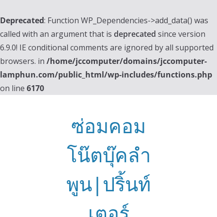
Deprecated
: Function WP_Dependencies->add_data() was
called with an argument that is
deprecated
since version
6.9.0! IE conditional comments are ignored by all supported
browsers. in
/home/jccomputer/domains/jccomputer-
lamphun.com/public_html/wp-includes/functions.php
on line
6170
Skip
to
ซ่อมคอม
content
โน๊ตบุ๊คลำ
พูน|ปริ้นท์
เตอร์