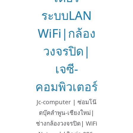
ระบบLAN
WiFi|กล้อง
วงจรปิด|
เจซี-
คอมพิวเตอร์
Jc-computer | ซ่อมโน๊
ตบุ๊คลำพูน-เชียงใหม่|
ช่างกล้องวงจรปิด| WiFi