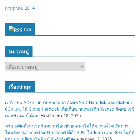
กรกฎาคม 2014
rss
หมวดหมู่
ห
ม
ว
เรื่องล่าสุด
ด
ห
เครื่องHp AIO all-in-one ช้ามาก อัพดท SSD Harddisk และเพิ่มRam
มู่
8Gb และให้ Clone Harddisk เพื่อเก็บwindowsเดิม license ติดต่อ เจซี
คอมพิวเตอร์ได้เลย
พฤศจิกายน 18, 2025
หาช่างติดตั้งฉนวนกันความร้อนช่วยลดค่าไฟได้มากแค่ไหน?ลดการ
ใช้พลังงานจากเครื่องปรับอากาศได้ถึง 24% ในปีแรก และ 36% ในปีที่
สอง ประหยัดค่าไฟฟ้า 098-696-4544
พฤษภาคม 2, 2025