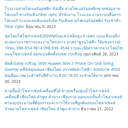
โรงงานสายไฟเบอร์ออฟติก ข้อเสีย สายไฟเบอร์ออฟติกขาดซ่อมสาย
ไฟเบอร์ ช่างรับเดินFiber optic สำนักงาน โรงแรม งานระบบสื่อสาร
ไฟเบอร์ ระบบแลนอินเตอร์เน็ต รับเดินสายไฟเบอร์ออฟติก รับเข้าหัว
Fiber Optic
มิถุนายน 9, 2023
ชุดโคมไฟโซล่าเซลล์200Wพร้อมเสาเหล็กสูง 6 เมตร แบบเข็มเหล็ก
สเปคงานราชการและงานโครงการ มาตราฐานไฟฟ้า ให้แสงสว่าง6-
10ชม. 086-654-9814 098-696-4544 รายละเอียดราคากลาง โคมไฟ
ถนนโซล่าเซลล์ ออกแบบติดตั้งSolar rooftop
กุมภาพันธ์ 26, 2023
ติดตั้งSolar roftop 5KW Huawei 5kW 3 Phase On-Grid String
Inverter คลีนิคคุณหมอ เชียงใหม่ ประหยัดค่าไฟฟ้า 3000บาท-4500
ต่อเดือน เหมาะสำหรับที่ทำงาน 8.00-18.00 จะช่วยได้มาก
มกราคม
30, 2023
ขายปั๊มน้ำโซล่าเซลล์เคลื่อนที่ได้ ขายเครื่องสูบน้ำโซล่าเซลล์
เคลื่อนที่ เชียงใหม่ ลำพูน ลำปาง เชียงราย ออกแบบปั้นน้ำโซล่าเซลล์
ตามงบประมาณที่ต้องการและการใช้งานที่ถูกต้องของโซล่าเซลล์
จำหน่ายโซล่าเซลล์ เชียงใหม่ ลำพูน ลำปาง
ธันวาคม 21, 2022