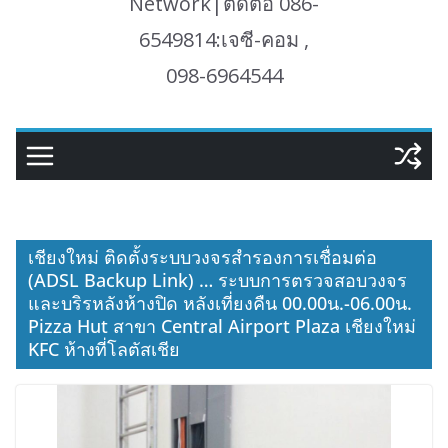
Network|ติดต่อ 086-
6549814:เจซี-คอม ,
098-6964544
เชียงใหม่ ติดตั้งระบบวงจรสำรองการเชื่อมต่อ
(ADSL Backup Link) … ระบบการตรวจสอบวงจร
และบริรหลังห้างปิด หลังเที่ยงคืน 00.00น.-06.00น.
Pizza Hut สาขา Central Airport Plaza เชียงใหม่
KFC ห้างที่โลตัสเชีย