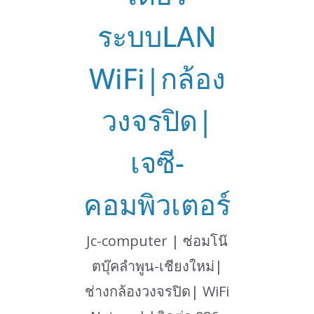
ระบบLAN
WiFi|กล้อง
วงจรปิด|
เจซี-
คอมพิวเตอร์
Jc-computer | ซ่อมโน๊
ตบุ๊คลำพูน-เชียงใหม่|
ช่างกล้องวงจรปิด| WiFi