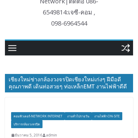
Network|ติดต่อ 086-
6549814:เจซี-คอม ,
098-6964544
เชียงใหม่ช่างกล้องวงจรปิดเชียงใหม่เก่งๆ ฝีมือดี
คุณภาพดี เดินท่อสวยๆ ท่อเหล็กEMT งานไฟฟ้าดีดี
คอมพิวเตอร์-NETWORK INTERNET
งานทั่วไปรายวัน
งานไฟฟ้าON-SITE
บริการกล้องวงจรปิด
ธันวาคม 5, 2016
admin