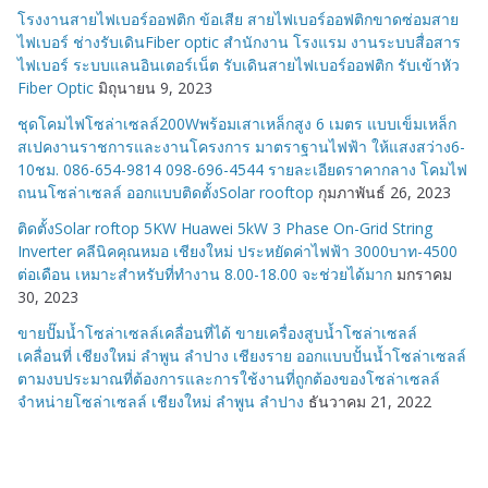
โรงงานสายไฟเบอร์ออฟติก ข้อเสีย สายไฟเบอร์ออฟติกขาดซ่อมสาย
ไฟเบอร์ ช่างรับเดินFiber optic สำนักงาน โรงแรม งานระบบสื่อสาร
ไฟเบอร์ ระบบแลนอินเตอร์เน็ต รับเดินสายไฟเบอร์ออฟติก รับเข้าหัว
Fiber Optic
มิถุนายน 9, 2023
ชุดโคมไฟโซล่าเซลล์200Wพร้อมเสาเหล็กสูง 6 เมตร แบบเข็มเหล็ก
สเปคงานราชการและงานโครงการ มาตราฐานไฟฟ้า ให้แสงสว่าง6-
10ชม. 086-654-9814 098-696-4544 รายละเอียดราคากลาง โคมไฟ
ถนนโซล่าเซลล์ ออกแบบติดตั้งSolar rooftop
กุมภาพันธ์ 26, 2023
ติดตั้งSolar roftop 5KW Huawei 5kW 3 Phase On-Grid String
Inverter คลีนิคคุณหมอ เชียงใหม่ ประหยัดค่าไฟฟ้า 3000บาท-4500
ต่อเดือน เหมาะสำหรับที่ทำงาน 8.00-18.00 จะช่วยได้มาก
มกราคม
30, 2023
ขายปั๊มน้ำโซล่าเซลล์เคลื่อนที่ได้ ขายเครื่องสูบน้ำโซล่าเซลล์
เคลื่อนที่ เชียงใหม่ ลำพูน ลำปาง เชียงราย ออกแบบปั้นน้ำโซล่าเซลล์
ตามงบประมาณที่ต้องการและการใช้งานที่ถูกต้องของโซล่าเซลล์
จำหน่ายโซล่าเซลล์ เชียงใหม่ ลำพูน ลำปาง
ธันวาคม 21, 2022