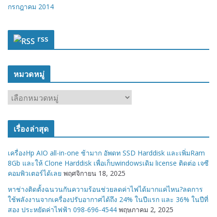
กรกฎาคม 2014
rss
หมวดหมู่
ห
ม
ว
เรื่องล่าสุด
ด
ห
เครื่องHp AIO all-in-one ช้ามาก อัพดท SSD Harddisk และเพิ่มRam
มู่
8Gb และให้ Clone Harddisk เพื่อเก็บwindowsเดิม license ติดต่อ เจซี
คอมพิวเตอร์ได้เลย
พฤศจิกายน 18, 2025
หาช่างติดตั้งฉนวนกันความร้อนช่วยลดค่าไฟได้มากแค่ไหน?ลดการ
ใช้พลังงานจากเครื่องปรับอากาศได้ถึง 24% ในปีแรก และ 36% ในปีที่
สอง ประหยัดค่าไฟฟ้า 098-696-4544
พฤษภาคม 2, 2025