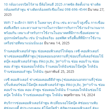
10 กล้องวงจรปิดไร้สาย ยี่ห้อไหนดี 2025 ภาพชัด ติดตั้งง่าย ช่างติด
กล้องwifiลำพูน ช่างติดกล้องwifiเชียงใหม่ 098-696-4544
มีนาคม 27,
2025
WiFi 7 จะดีกว่า WiFi 6 ในหลายๆ ด้าน เช่น ความเร็วสูงขึ้น การเชื่อม
ต่อที่เสถียร และความสามารถในการจัดการกับการใช้งานจำนวนมาก
พร้อมกัน เหมาะสำหรับการใช้งานในอนาคตที่มีการเชื่อมต่อหลาย
อุปกรณ์พร้อมกัน เช่น บ้านอัจฉริยะ ออฟฟิศ หรือพื้นที่ที่มีการใช้งาน
เครือข่ายที่หนาแน่นนั่นเอง
มีนาคม 14, 2025
ร้านคอมพิวเตอร์ลำพูน ซ่อมคอมพิวเตอร์ใกล้คุณ เจซี-คอมพิวเตอร์
ช่างซ่อมคอมดีดีลำพูน|ซ่อมคอมนอกสถานที่|ซ่อมปริ้นท์เตอร์ซ่อมโน๊
ตบุ๊ค คอมพิวเตอร์ลำพูน ihko:jv,8v, ]er^oร้าน ซ่อม คอมร้าน ซ่อม
คอม ลำพูน ซ่อมคอมใกล้ฉัน ร้านคอมใกล้ฉันซ่อมโน๊ตบุ๊ค ใกล้ฉัน
ร้านซ่อมคอมลำพูน ใกล้ฉัน
กุมภาพันธ์ 25, 2025
เจซี-คอมพิวเตอร์ ช่างซ่อมคอมดีดีลำพูน|ซ่อมคอมนอกสถานที่|ซ่อม
ปริ้นท์เตอร์ซ่อมโน๊ตบุ๊ค คอมพิวเตอร์ลำพูน ihko:jv,8v, ]er^oร้าน ซ่อม
คอมร้าน ซ่อม คอม ลำพูน ซ่อมคอมใกล้ฉัน ร้านคอมใกล้ฉันซ่อมโน๊
ตบุ๊ค ใกล้ฉัน ร้านซ่อมคอมลำพูน ใกล้ฉัน
พฤศจิกายน 14, 2024
#บริการซ่อมคอมพิวเตอร์ลำพูน #เปลี่ยนจอโน๊ตบุ๊ค #ซ่อมบานพับ
#ซ่อมบอดี้ #ประกอบคอม #โน๊ตบุ๊คช้า #อัพเกรดคอมพิวเตอร์ #ลง