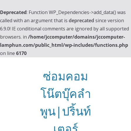
Deprecated
: Function WP_Dependencies->add_data() was
called with an argument that is
deprecated
since version
6.9.0! IE conditional comments are ignored by all supported
browsers. in
/home/jccomputer/domains/jccomputer-
lamphun.com/public_html/wp-includes/functions.php
on line
6170
Skip
to
ซ่อมคอม
content
โน๊ตบุ๊คลำ
พูน|ปริ้นท์
เตอร์