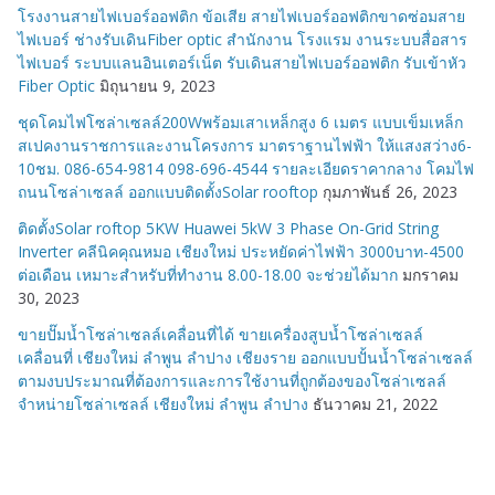
โรงงานสายไฟเบอร์ออฟติก ข้อเสีย สายไฟเบอร์ออฟติกขาดซ่อมสาย
ไฟเบอร์ ช่างรับเดินFiber optic สำนักงาน โรงแรม งานระบบสื่อสาร
ไฟเบอร์ ระบบแลนอินเตอร์เน็ต รับเดินสายไฟเบอร์ออฟติก รับเข้าหัว
Fiber Optic
มิถุนายน 9, 2023
ชุดโคมไฟโซล่าเซลล์200Wพร้อมเสาเหล็กสูง 6 เมตร แบบเข็มเหล็ก
สเปคงานราชการและงานโครงการ มาตราฐานไฟฟ้า ให้แสงสว่าง6-
10ชม. 086-654-9814 098-696-4544 รายละเอียดราคากลาง โคมไฟ
ถนนโซล่าเซลล์ ออกแบบติดตั้งSolar rooftop
กุมภาพันธ์ 26, 2023
ติดตั้งSolar roftop 5KW Huawei 5kW 3 Phase On-Grid String
Inverter คลีนิคคุณหมอ เชียงใหม่ ประหยัดค่าไฟฟ้า 3000บาท-4500
ต่อเดือน เหมาะสำหรับที่ทำงาน 8.00-18.00 จะช่วยได้มาก
มกราคม
30, 2023
ขายปั๊มน้ำโซล่าเซลล์เคลื่อนที่ได้ ขายเครื่องสูบน้ำโซล่าเซลล์
เคลื่อนที่ เชียงใหม่ ลำพูน ลำปาง เชียงราย ออกแบบปั้นน้ำโซล่าเซลล์
ตามงบประมาณที่ต้องการและการใช้งานที่ถูกต้องของโซล่าเซลล์
จำหน่ายโซล่าเซลล์ เชียงใหม่ ลำพูน ลำปาง
ธันวาคม 21, 2022