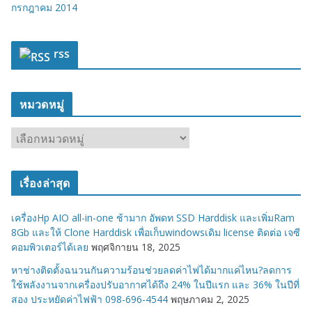
กรกฎาคม 2014
rss
หมวดหมู่
ห
ม
ว
เรื่องล่าสุด
ด
ห
เครื่องHp AIO all-in-one ช้ามาก อัพดท SSD Harddisk และเพิ่มRam
มู่
8Gb และให้ Clone Harddisk เพื่อเก็บwindowsเดิม license ติดต่อ เจซี
คอมพิวเตอร์ได้เลย
พฤศจิกายน 18, 2025
หาช่างติดตั้งฉนวนกันความร้อนช่วยลดค่าไฟได้มากแค่ไหน?ลดการ
ใช้พลังงานจากเครื่องปรับอากาศได้ถึง 24% ในปีแรก และ 36% ในปีที่
สอง ประหยัดค่าไฟฟ้า 098-696-4544
พฤษภาคม 2, 2025