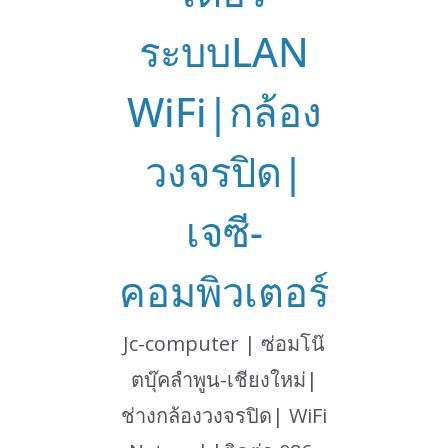
ระบบLAN
WiFi|กล้อง
วงจรปิด|
เจซี-
คอมพิวเตอร์
Jc-computer | ซ่อมโน๊
ตบุ๊คลำพูน-เชียงใหม่|
ช่างกล้องวงจรปิด| WiFi