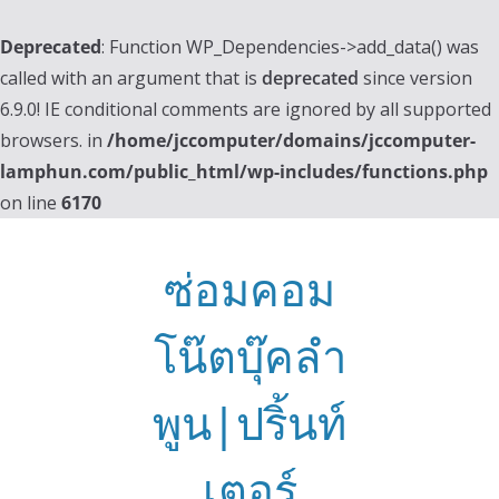
Deprecated
: Function WP_Dependencies->add_data() was
called with an argument that is
deprecated
since version
6.9.0! IE conditional comments are ignored by all supported
browsers. in
/home/jccomputer/domains/jccomputer-
lamphun.com/public_html/wp-includes/functions.php
on line
6170
Skip
to
ซ่อมคอม
content
โน๊ตบุ๊คลำ
พูน|ปริ้นท์
เตอร์