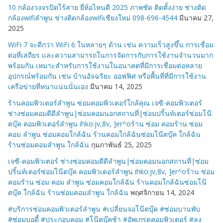
10 กล้องวงจรปิดไร้สาย ยี่ห้อไหนดี 2025 ภาพชัด ติดตั้งง่าย ช่างติด
กล้องwifiลำพูน ช่างติดกล้องwifiเชียงใหม่ 098-696-4544
มีนาคม 27,
2025
WiFi 7 จะดีกว่า WiFi 6 ในหลายๆ ด้าน เช่น ความเร็วสูงขึ้น การเชื่อม
ต่อที่เสถียร และความสามารถในการจัดการกับการใช้งานจำนวนมาก
พร้อมกัน เหมาะสำหรับการใช้งานในอนาคตที่มีการเชื่อมต่อหลาย
อุปกรณ์พร้อมกัน เช่น บ้านอัจฉริยะ ออฟฟิศ หรือพื้นที่ที่มีการใช้งาน
เครือข่ายที่หนาแน่นนั่นเอง
มีนาคม 14, 2025
ร้านคอมพิวเตอร์ลำพูน ซ่อมคอมพิวเตอร์ใกล้คุณ เจซี-คอมพิวเตอร์
ช่างซ่อมคอมดีดีลำพูน|ซ่อมคอมนอกสถานที่|ซ่อมปริ้นท์เตอร์ซ่อมโน๊
ตบุ๊ค คอมพิวเตอร์ลำพูน ihko:jv,8v, ]er^oร้าน ซ่อม คอมร้าน ซ่อม
คอม ลำพูน ซ่อมคอมใกล้ฉัน ร้านคอมใกล้ฉันซ่อมโน๊ตบุ๊ค ใกล้ฉัน
ร้านซ่อมคอมลำพูน ใกล้ฉัน
กุมภาพันธ์ 25, 2025
เจซี-คอมพิวเตอร์ ช่างซ่อมคอมดีดีลำพูน|ซ่อมคอมนอกสถานที่|ซ่อม
ปริ้นท์เตอร์ซ่อมโน๊ตบุ๊ค คอมพิวเตอร์ลำพูน ihko:jv,8v, ]er^oร้าน ซ่อม
คอมร้าน ซ่อม คอม ลำพูน ซ่อมคอมใกล้ฉัน ร้านคอมใกล้ฉันซ่อมโน๊
ตบุ๊ค ใกล้ฉัน ร้านซ่อมคอมลำพูน ใกล้ฉัน
พฤศจิกายน 14, 2024
#บริการซ่อมคอมพิวเตอร์ลำพูน #เปลี่ยนจอโน๊ตบุ๊ค #ซ่อมบานพับ
#ซ่อมบอดี้ #ประกอบคอม #โน๊ตบุ๊คช้า #อัพเกรดคอมพิวเตอร์ #ลง