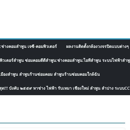
อ:ช่างคอมลำพูน เจซี-คอมพิวเตอร์
ผลงานติดตั้งกล้องวงจรปิดแบบต่างๆ 
พิวเตอร์ลำพูน ซ่อมคอมดีดีลำพูน:ช่างคอมลำพูน:ไอทีลำพูน ระบบไฟฟ้าลำพูน
เมืองลำพูน ลำพูนร้านซ่อมคอม ลำพูนร้านซ่อมคอมใกล้ฉัน
สุด!!! บังคับ ๒๕๕๙ หาช่าง ไฟฟ้า รับเหมา เชียงใหม่ ลำพูน ลำปาง ระบบC