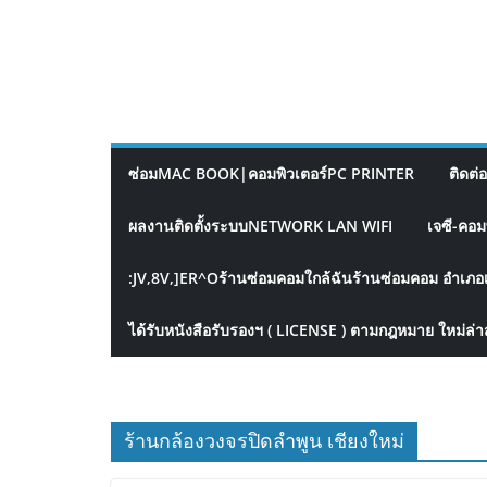
ซ่อมMAC BOOK|คอมพิวเตอร์PC PRINTER
ติดต่
ผลงานติดตั้งระบบNETWORK LAN WIFI
เจซี-คอม
:JV,8V,]ER^Oร้านซ่อมคอมใกล้ฉันร้านซ่อมคอม อำเภอ
ได้รับหนังสือรับรองฯ ( LICENSE ) ตามกฎหมาย ใหม่ล่า
ร้านกล้องวงจรปิดลำพูน เชียงใหม่