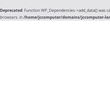
Deprecated
: Function WP_Dependencies->add_data() was ca
browsers. in
/home/jccomputer/domains/jccomputer-la
Skip
to
content