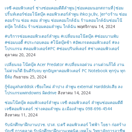
เจซี-คอมพิวเตอร์ ช่างซ่อมคอมดีดีลำพูน|ซ่อมคอมนอกสถานที่|ซ่อม
ปริ้นท์เตอร์ซ่อมโน๊ตบุ๊ค คอมพิวเตอร์ลำพูน ihko:jv,8v, ]er^oร้าน ซ่อม
คอมร้าน ซ่อม คอม ลำพูน ซ่อมคอมใกล้ฉัน ร้านคอมใกล้ฉันซ่อมโน๊
ตบุ๊ค ใกล้ฉัน ร้านซ่อมคอมลำพูน ใกล้ฉัน
พฤศจิกายน 14, 2024
#บริการซ่อมคอมพิวเตอร์ลำพูน #เปลี่ยนจอโน๊ตบุ๊ค #ซ่อมบานพับ
#ซ่อมบอดี้ #ประกอบคอม #โน๊ตบุ๊คช้า #อัพเกรดคอมพิวเตอร์ #ลง
โปรแกรม #คอมพิวเตอร์#PC #ซ่อมปรินท์เตอร์ #ช่างคอมพิวเตอร์
ตุลาคม 20, 2024
เปลี่ยนจอ โน๊ตบุ๊ค Acer Predator #เปลี่ยนจอด่วน งานด่วนก็ได้ งาน
ไม่ด่วนก็ดี ยินดีรับจบ ทุกปัญหาคอมพิวเตอร์ PC Notebook ทุกรุ่น ทุก
ยี่ห้อ
กันยายน 25, 2024
กู้ข้อมูลharddisk เชียงใหม่ ลำปาง ลำพูน external Harddiskเสีย ลง
โปรแกรมwindowns ผิดdrive
สิงหาคม 14, 2024
ซ่อมโน๊ตบุ๊ค คอมพิวเตอร์ลำพูน เจซี-คอมพิวเตอร์ ลำพูนซ่อมคอมดีดี
เจซีคอมพิวเตอร์ :ช่างคอมลำพูน อ.เมืองลำพูน 098-696-4544
สิงหาคม 11, 2024
รับนักศึกษาฝึกงานปวช. ปวส. ป.ตรี คอมพิวเตอร์ ไฟฟ้า โยธา ก่อสร้าง
บัญชี การตลาด รับนักศึกษาฝึกงานเทคนิค เทคโน วิทยาลัยการอาชีพ