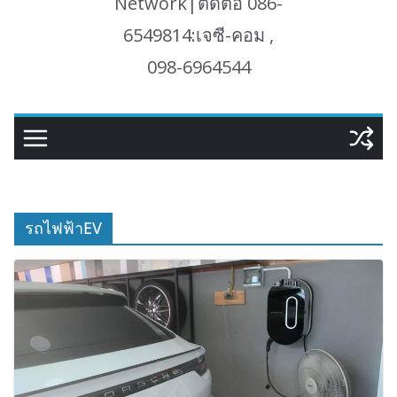
Network|ติดต่อ 086-
6549814:เจซี-คอม ,
098-6964544
รถไฟฟ้าEV