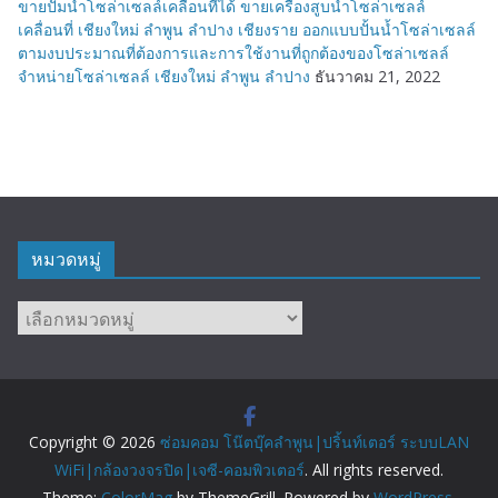
ขายปั๊มน้ำโซล่าเซลล์เคลื่อนที่ได้ ขายเครื่องสูบน้ำโซล่าเซลล์
เคลื่อนที่ เชียงใหม่ ลำพูน ลำปาง เชียงราย ออกแบบปั้นน้ำโซล่าเซลล์
ตามงบประมาณที่ต้องการและการใช้งานที่ถูกต้องของโซล่าเซลล์
จำหน่ายโซล่าเซลล์ เชียงใหม่ ลำพูน ลำปาง
ธันวาคม 21, 2022
หมวดหมู่
หมวด
หมู่
Copyright © 2026
ซ่อมคอม โน๊ตบุ๊คลำพูน|ปริ้นท์เตอร์ ระบบLAN
WiFi|กล้องวงจรปิด|เจซี-คอมพิวเตอร์
. All rights reserved.
Theme:
ColorMag
by ThemeGrill. Powered by
WordPress
.