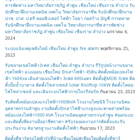
สารพัดช่าง มหาวิทยาลัยราชภัฏ ลำพูน เชียงใหม่ เชียงราย ลำปาง รับ
นักศึกษาฝึกงานเทคนิค เทคโน วิทยาลัยการอาชีพ รับนักศึกษาฝึกงาน
ปวช. ปวส. ป.ตรี คอมพิวเตอร์ ไฟฟ้า โยธา ก่อสร้าง บัญชี การตลาด
รับนักศึกษาฝึกงานเทคนิค เทคโน วิทยาลัยการอาชีพ สารพัดช่าง
มหาวิทยาลัยราชภัฏ ลำพูน เชียงใหม่ เชียงราย ลำปาง
มกราคม 4,
2024
ระบบแจ้งเหตุเพลิงไหม้ เชียงใหม่ ลำพูน fire alarm
พฤศจิกายน 25,
2023
รับขยายเขตไฟฟ้า3เฟส เชียงใหม่ ลำพูน ลำปาง รีวิรูปหน้างานขยาย
เขตไฟฟ้า อ.แม่ออน เชียงใหม่ ปักเสาไฟฟ้า 45ต้น ติดตั้งหม้อแปลงไฟ
ฟ้า 160Kva เดินสายเมนไฟฟ้า 3เฟส 600เมตร ติดตั้งตู้MDB 3เฟส ติด
ตั้งปั้มน้ำบาดาล ติดตั้งโซล่าเซลล์ Solar Rooftop 10KW ติดตั้งโคลม
ไฟโซล่าเซลล์ และเดินระบบไฟฟ้าภายในรรีสอร์ท
กันยายน 23, 2023
รับติดตั้งหม้อแปลงแรงไฟฟ้า1000kVA โรงงานไทยนิจิ โรงงานนิคม
อุตสาหกรรมลำพูน งานติดตั้งปักเสาไฟฟ้าแรงสูงและพาดสายพร้อม
หม้อแปลงไฟฟ้า1000 kVA โรงงานนิคมอุตสาหกรรมลำพูน #ออกแบบ
และติดตั้งทีมงานมืออาชีพราคา #รับรองผลงานการติดตั้งและรับ
ประกันงาน #มาตรฐานงานติดตั้งไฟฟ้า
กันยายน 17, 2023
ติดตั้งที่ชาร์ตรถไฟฟ้าEVที่บ้านเชียงใหม่#เชียงใหม่ติดตั้งที่ชาร์