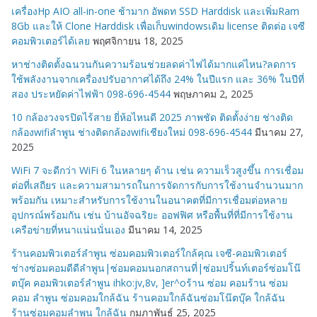
เครื่องHp AIO all-in-one ช้ามาก อัพดท SSD Harddisk และเพิ่มRam
มู่
8Gb และให้ Clone Harddisk เพื่อเก็บwindowsเดิม license ติดต่อ เจซี
คอมพิวเตอร์ได้เลย
พฤศจิกายน 18, 2025
หาช่างติดตั้งฉนวนกันความร้อนช่วยลดค่าไฟได้มากแค่ไหน?ลดการ
ใช้พลังงานจากเครื่องปรับอากาศได้ถึง 24% ในปีแรก และ 36% ในปีที่
สอง ประหยัดค่าไฟฟ้า 098-696-4544
พฤษภาคม 2, 2025
10 กล้องวงจรปิดไร้สาย ยี่ห้อไหนดี 2025 ภาพชัด ติดตั้งง่าย ช่างติด
กล้องwifiลำพูน ช่างติดกล้องwifiเชียงใหม่ 098-696-4544
มีนาคม 27,
2025
WiFi 7 จะดีกว่า WiFi 6 ในหลายๆ ด้าน เช่น ความเร็วสูงขึ้น การเชื่อม
ต่อที่เสถียร และความสามารถในการจัดการกับการใช้งานจำนวนมาก
พร้อมกัน เหมาะสำหรับการใช้งานในอนาคตที่มีการเชื่อมต่อหลาย
อุปกรณ์พร้อมกัน เช่น บ้านอัจฉริยะ ออฟฟิศ หรือพื้นที่ที่มีการใช้งาน
เครือข่ายที่หนาแน่นนั่นเอง
มีนาคม 14, 2025
ร้านคอมพิวเตอร์ลำพูน ซ่อมคอมพิวเตอร์ใกล้คุณ เจซี-คอมพิวเตอร์
ช่างซ่อมคอมดีดีลำพูน|ซ่อมคอมนอกสถานที่|ซ่อมปริ้นท์เตอร์ซ่อมโน๊
ตบุ๊ค คอมพิวเตอร์ลำพูน ihko:jv,8v, ]er^oร้าน ซ่อม คอมร้าน ซ่อม
คอม ลำพูน ซ่อมคอมใกล้ฉัน ร้านคอมใกล้ฉันซ่อมโน๊ตบุ๊ค ใกล้ฉัน
ร้านซ่อมคอมลำพูน ใกล้ฉัน
กุมภาพันธ์ 25, 2025