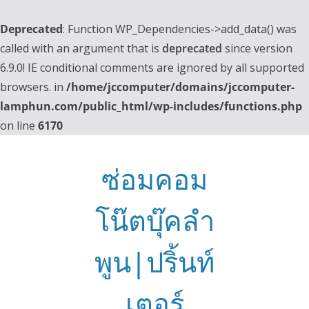
Deprecated
: Function WP_Dependencies->add_data() was
called with an argument that is
deprecated
since version
6.9.0! IE conditional comments are ignored by all supported
browsers. in
/home/jccomputer/domains/jccomputer-
lamphun.com/public_html/wp-includes/functions.php
on line
6170
Skip
to
ซ่อมคอม
content
โน๊ตบุ๊คลำ
พูน|ปริ้นท์
เตอร์