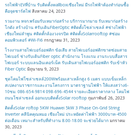
รถไฟฟ้าEVที่บ้าน รับติดตั้งwallboxเชียงใหม่ มีรถไฟฟ้าต้องทำก่อนซื้อ
คือจุดชาร์ตไฟ
สิงหาคม 24, 2023
รวมงาน หจก.พร้อมรับเหมาก่อสร้าง บริการมากมาย รับเหมาก่อสร้าง
โกดัง สร้างบ้าน #รับเดินFiberOptic #ติดตั้งโซล่าเซลล์ #ช่างไฟฟ้า
เชียงใหม่ลำพูน #ติดตั้กล้องวงจรปิด #ติดตั้งSolarrooftop #ซ่อม
คอมพิวเตอร์ #Wi-Fi6
กรกฎาคม 31, 2023
โรงงานสายไฟเบอร์ออฟติก ข้อเสีย สายไฟเบอร์ออฟติกขาดซ่อมสาย
ไฟเบอร์ ช่างรับเดินFiber optic สำนักงาน โรงแรม งานระบบสื่อสาร
ไฟเบอร์ ระบบแลนอินเตอร์เน็ต รับเดินสายไฟเบอร์ออฟติก รับเข้าหัว
Fiber Optic
มิถุนายน 9, 2023
ชุดโคมไฟโซล่าเซลล์200Wพร้อมเสาเหล็กสูง 6 เมตร แบบเข็มเหล็ก
สเปคงานราชการและงานโครงการ มาตราฐานไฟฟ้า ให้แสงสว่าง6-
10ชม. 086-654-9814 098-696-4544 รายละเอียดราคากลาง โคมไฟ
ถนนโซล่าเซลล์ ออกแบบติดตั้งSolar rooftop
กุมภาพันธ์ 26, 2023
ติดตั้งSolar roftop 5KW Huawei 5kW 3 Phase On-Grid String
Inverter คลีนิคคุณหมอ เชียงใหม่ ประหยัดค่าไฟฟ้า 3000บาท-4500
ต่อเดือน เหมาะสำหรับที่ทำงาน 8.00-18.00 จะช่วยได้มาก
มกราคม
30, 2023