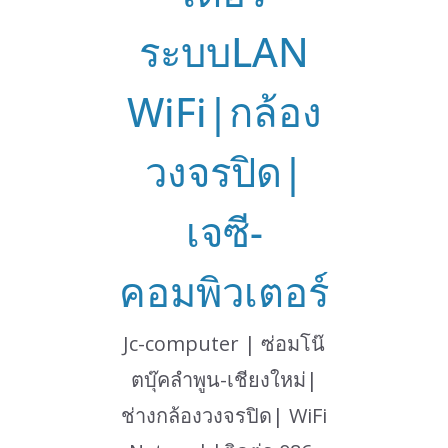
ระบบLAN
WiFi|กล้อง
วงจรปิด|
เจซี-
คอมพิวเตอร์
Jc-computer | ซ่อมโน๊
ตบุ๊คลำพูน-เชียงใหม่|
ช่างกล้องวงจรปิด| WiFi