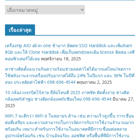
ห
ม
ว
เรื่องล่าสุด
ด
ห
เครื่องHp AIO all-in-one ช้ามาก อัพดท SSD Harddisk และเพิ่มRam
มู่
8Gb และให้ Clone Harddisk เพื่อเก็บwindowsเดิม license ติดต่อ เจซี
คอมพิวเตอร์ได้เลย
พฤศจิกายน 18, 2025
หาช่างติดตั้งฉนวนกันความร้อนช่วยลดค่าไฟได้มากแค่ไหน?ลดการ
ใช้พลังงานจากเครื่องปรับอากาศได้ถึง 24% ในปีแรก และ 36% ในปีที่
สอง ประหยัดค่าไฟฟ้า 098-696-4544
พฤษภาคม 2, 2025
10 กล้องวงจรปิดไร้สาย ยี่ห้อไหนดี 2025 ภาพชัด ติดตั้งง่าย ช่างติด
กล้องwifiลำพูน ช่างติดกล้องwifiเชียงใหม่ 098-696-4544
มีนาคม 27,
2025
WiFi 7 จะดีกว่า WiFi 6 ในหลายๆ ด้าน เช่น ความเร็วสูงขึ้น การเชื่อม
ต่อที่เสถียร และความสามารถในการจัดการกับการใช้งานจำนวนมาก
พร้อมกัน เหมาะสำหรับการใช้งานในอนาคตที่มีการเชื่อมต่อหลาย
อุปกรณ์พร้อมกัน เช่น บ้านอัจฉริยะ ออฟฟิศ หรือพื้นที่ที่มีการใช้งาน