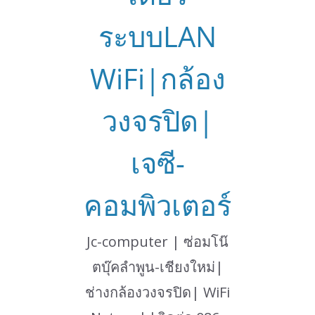
ระบบLAN
WiFi|กล้อง
วงจรปิด|
เจซี-
คอมพิวเตอร์
Jc-computer | ซ่อมโน๊
ตบุ๊คลำพูน-เชียงใหม่|
ช่างกล้องวงจรปิด| WiFi