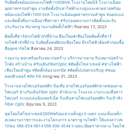
รับติดตั้งหม้อแปลงแรงไฟฟ้า1000kVA โรงงานไทยนิจิ โรงงานนิคม
อุตสาหกรรมลำพูน งานติดตั้งปักเสาไฟฟ้าแรงสูงและพาดสายพร้อม
หม้อแปลงไฟฟ้า1000 kVA โรงงานนิคมอุตสาหกรรมลำพูน #ออกแบบ
และติดตั้งทีมงานมืออาชีพราคา #รับรองผลงานการติดตั้งและรับ
ประกันงาน #มาตรฐานงานติดตั้งไฟฟ้า
กันยายน 17, 2023
ติดตั้งที่ชาร์ตรถไฟฟ้าEVที่บ้านเชียงใหม่#เชียงใหม่ติดตั้งที่ชาร์
รถไฟฟ้าEVที่บ้าน รับติดตั้งwallboxเชียงใหม่ มีรถไฟฟ้าต้องทำก่อนซื้อ
คือจุดชาร์ตไฟ
สิงหาคม 24, 2023
รวมงาน หจก.พร้อมรับเหมาก่อสร้าง บริการมากมาย รับเหมาก่อสร้าง
โกดัง สร้างบ้าน #รับเดินFiberOptic #ติดตั้งโซล่าเซลล์ #ช่างไฟฟ้า
เชียงใหม่ลำพูน #ติดตั้กล้องวงจรปิด #ติดตั้งSolarrooftop #ซ่อม
คอมพิวเตอร์ #Wi-Fi6
กรกฎาคม 31, 2023
โรงงานสายไฟเบอร์ออฟติก ข้อเสีย สายไฟเบอร์ออฟติกขาดซ่อมสาย
ไฟเบอร์ ช่างรับเดินFiber optic สำนักงาน โรงแรม งานระบบสื่อสาร
ไฟเบอร์ ระบบแลนอินเตอร์เน็ต รับเดินสายไฟเบอร์ออฟติก รับเข้าหัว
Fiber Optic
มิถุนายน 9, 2023
ชุดโคมไฟโซล่าเซลล์200Wพร้อมเสาเหล็กสูง 6 เมตร แบบเข็มเหล็ก
สเปคงานราชการและงานโครงการ มาตราฐานไฟฟ้า ให้แสงสว่าง6-
10ชม. 086-654-9814 098-696-4544 รายละเอียดราคากลาง โคมไฟ