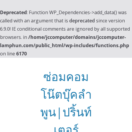
Deprecated
: Function WP_Dependencies->add_data() was
called with an argument that is
deprecated
since version
6.9.0! IE conditional comments are ignored by all supported
browsers. in
/home/jccomputer/domains/jccomputer-
lamphun.com/public_html/wp-includes/functions.php
on line
6170
Skip
to
ซ่อมคอม
content
โน๊ตบุ๊คลำ
พูน|ปริ้นท์
เตอร์