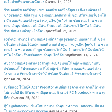
เครือข่ายที่หนาแน่นนั่นเอง
มีนาคม 14, 2025
ร้านคอมพิวเตอร์ลำพูน ซ่อมคอมพิวเตอร์ใกล้คุณ เจซี-คอมพิวเตอร์
ช่างซ่อมคอมดีดีลำพูน|ซ่อมคอมนอกสถานที่|ซ่อมปริ้นท์เตอร์ซ่อมโน๊
ตบุ๊ค คอมพิวเตอร์ลำพูน ihko:jv,8v, ]er^oร้าน ซ่อม คอมร้าน ซ่อม
คอม ลำพูน ซ่อมคอมใกล้ฉัน ร้านคอมใกล้ฉันซ่อมโน๊ตบุ๊ค ใกล้ฉัน
ร้านซ่อมคอมลำพูน ใกล้ฉัน
กุมภาพันธ์ 25, 2025
เจซี-คอมพิวเตอร์ ช่างซ่อมคอมดีดีลำพูน|ซ่อมคอมนอกสถานที่|ซ่อม
ปริ้นท์เตอร์ซ่อมโน๊ตบุ๊ค คอมพิวเตอร์ลำพูน ihko:jv,8v, ]er^oร้าน ซ่อม
คอมร้าน ซ่อม คอม ลำพูน ซ่อมคอมใกล้ฉัน ร้านคอมใกล้ฉันซ่อมโน๊
ตบุ๊ค ใกล้ฉัน ร้านซ่อมคอมลำพูน ใกล้ฉัน
พฤศจิกายน 14, 2024
#บริการซ่อมคอมพิวเตอร์ลำพูน #เปลี่ยนจอโน๊ตบุ๊ค #ซ่อมบานพับ
#ซ่อมบอดี้ #ประกอบคอม #โน๊ตบุ๊คช้า #อัพเกรดคอมพิวเตอร์ #ลง
โปรแกรม #คอมพิวเตอร์#PC #ซ่อมปรินท์เตอร์ #ช่างคอมพิวเตอร์
ตุลาคม 20, 2024
เปลี่ยนจอ โน๊ตบุ๊ค Acer Predator #เปลี่ยนจอด่วน งานด่วนก็ได้ งาน
ไม่ด่วนก็ดี ยินดีรับจบ ทุกปัญหาคอมพิวเตอร์ PC Notebook ทุกรุ่น ทุก
ยี่ห้อ
กันยายน 25, 2024
กู้ข้อมูลharddisk เชียงใหม่ ลำปาง ลำพูน external Harddiskเสีย ลง
โปรแกรมwindowns ผิดdrive
สิงหาคม 14, 2024