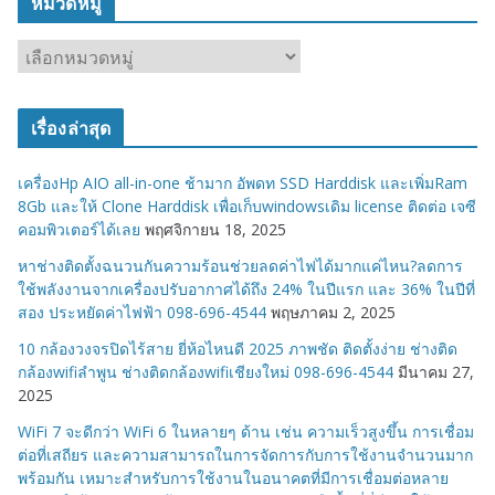
หมวดหมู่
ห
ม
ว
เรื่องล่าสุด
ด
ห
เครื่องHp AIO all-in-one ช้ามาก อัพดท SSD Harddisk และเพิ่มRam
มู่
8Gb และให้ Clone Harddisk เพื่อเก็บwindowsเดิม license ติดต่อ เจซี
คอมพิวเตอร์ได้เลย
พฤศจิกายน 18, 2025
หาช่างติดตั้งฉนวนกันความร้อนช่วยลดค่าไฟได้มากแค่ไหน?ลดการ
ใช้พลังงานจากเครื่องปรับอากาศได้ถึง 24% ในปีแรก และ 36% ในปีที่
สอง ประหยัดค่าไฟฟ้า 098-696-4544
พฤษภาคม 2, 2025
10 กล้องวงจรปิดไร้สาย ยี่ห้อไหนดี 2025 ภาพชัด ติดตั้งง่าย ช่างติด
กล้องwifiลำพูน ช่างติดกล้องwifiเชียงใหม่ 098-696-4544
มีนาคม 27,
2025
WiFi 7 จะดีกว่า WiFi 6 ในหลายๆ ด้าน เช่น ความเร็วสูงขึ้น การเชื่อม
ต่อที่เสถียร และความสามารถในการจัดการกับการใช้งานจำนวนมาก
พร้อมกัน เหมาะสำหรับการใช้งานในอนาคตที่มีการเชื่อมต่อหลาย