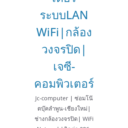
ระบบLAN
WiFi|กล้อง
วงจรปิด|
เจซี-
คอมพิวเตอร์
Jc-computer | ซ่อมโน๊
ตบุ๊คลำพูน-เชียงใหม่|
ช่างกล้องวงจรปิด| WiFi