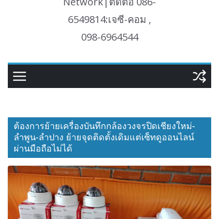
Network|ติดต่อ 086-
6549814:เจซี-คอม ,
098-6964544
ต้องการย้ายเครื่องบันทึกกล้องวงจรปิดเชียงใหม่-
ลำพูน-ลำปาง ย้ายจุดติดตั้งเดิมแต่เซ็ทดูออนไลน์
ผ่านมือถือไม่ได้