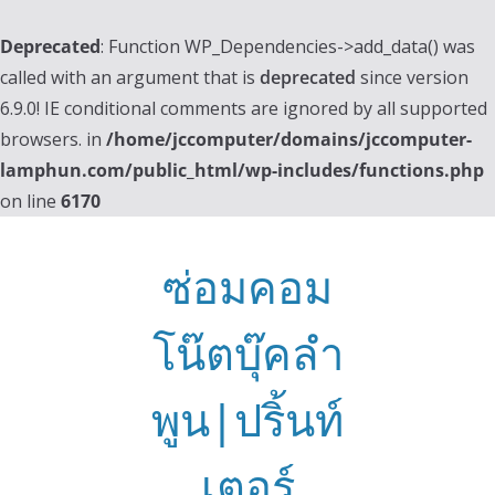
Deprecated
: Function WP_Dependencies->add_data() was
called with an argument that is
deprecated
since version
6.9.0! IE conditional comments are ignored by all supported
browsers. in
/home/jccomputer/domains/jccomputer-
lamphun.com/public_html/wp-includes/functions.php
on line
6170
Skip
to
ซ่อมคอม
content
โน๊ตบุ๊คลำ
พูน|ปริ้นท์
เตอร์