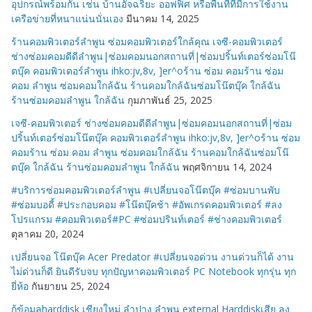
อุปกรณ์พร้อมกัน เช่น บ้านอัจฉริยะ ออฟฟิศ หรือพื้นที่ที่มีการใช้งาน
เครือข่ายที่หนาแน่นนั่นเอง
มีนาคม 14, 2025
ร้านคอมพิวเตอร์ลำพูน ซ่อมคอมพิวเตอร์ใกล้คุณ เจซี-คอมพิวเตอร์
ช่างซ่อมคอมดีดีลำพูน|ซ่อมคอมนอกสถานที่|ซ่อมปริ้นท์เตอร์ซ่อมโน๊
ตบุ๊ค คอมพิวเตอร์ลำพูน ihko:jv,8v, ]er^oร้าน ซ่อม คอมร้าน ซ่อม
คอม ลำพูน ซ่อมคอมใกล้ฉัน ร้านคอมใกล้ฉันซ่อมโน๊ตบุ๊ค ใกล้ฉัน
ร้านซ่อมคอมลำพูน ใกล้ฉัน
กุมภาพันธ์ 25, 2025
เจซี-คอมพิวเตอร์ ช่างซ่อมคอมดีดีลำพูน|ซ่อมคอมนอกสถานที่|ซ่อม
ปริ้นท์เตอร์ซ่อมโน๊ตบุ๊ค คอมพิวเตอร์ลำพูน ihko:jv,8v, ]er^oร้าน ซ่อม
คอมร้าน ซ่อม คอม ลำพูน ซ่อมคอมใกล้ฉัน ร้านคอมใกล้ฉันซ่อมโน๊
ตบุ๊ค ใกล้ฉัน ร้านซ่อมคอมลำพูน ใกล้ฉัน
พฤศจิกายน 14, 2024
#บริการซ่อมคอมพิวเตอร์ลำพูน #เปลี่ยนจอโน๊ตบุ๊ค #ซ่อมบานพับ
#ซ่อมบอดี้ #ประกอบคอม #โน๊ตบุ๊คช้า #อัพเกรดคอมพิวเตอร์ #ลง
โปรแกรม #คอมพิวเตอร์#PC #ซ่อมปรินท์เตอร์ #ช่างคอมพิวเตอร์
ตุลาคม 20, 2024
เปลี่ยนจอ โน๊ตบุ๊ค Acer Predator #เปลี่ยนจอด่วน งานด่วนก็ได้ งาน
ไม่ด่วนก็ดี ยินดีรับจบ ทุกปัญหาคอมพิวเตอร์ PC Notebook ทุกรุ่น ทุก
ยี่ห้อ
กันยายน 25, 2024
กู้ข้อมูลharddisk เชียงใหม่ ลำปาง ลำพูน external Harddiskเสีย ลง