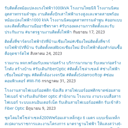
รับติดตั้งหม้อแปลงแรงไฟฟ้า1000kVA โรงงานไทยนิจิ โรงงานนิคม
อุตสาหกรรมลำพูน งานติดตั้งปักเสาไฟฟ้าแรงสูงและพาดสายพร้อม
หม้อแปลงไฟฟ้า1000 kVA โรงงานนิคมอุตสาหกรรมลำพูน #ออกแบบ
และติดตั้งทีมงานมืออาชีพราคา #รับรองผลงานการติดตั้งและรับ
ประกันงาน #มาตรฐานงานติดตั้งไฟฟ้า
กันยายน 17, 2023
ติดตั้งที่ชาร์ตรถไฟฟ้าEVที่บ้านเชียงใหม่#เชียงใหม่ติดตั้งที่ชาร์
รถไฟฟ้าEVที่บ้าน รับติดตั้งwallboxเชียงใหม่ มีรถไฟฟ้าต้องทำก่อนซื้อ
คือจุดชาร์ตไฟ
สิงหาคม 24, 2023
รวมงาน หจก.พร้อมรับเหมาก่อสร้าง บริการมากมาย รับเหมาก่อสร้าง
โกดัง สร้างบ้าน #รับเดินFiberOptic #ติดตั้งโซล่าเซลล์ #ช่างไฟฟ้า
เชียงใหม่ลำพูน #ติดตั้กล้องวงจรปิด #ติดตั้งSolarrooftop #ซ่อม
คอมพิวเตอร์ #Wi-Fi6
กรกฎาคม 31, 2023
โรงงานสายไฟเบอร์ออฟติก ข้อเสีย สายไฟเบอร์ออฟติกขาดซ่อมสาย
ไฟเบอร์ ช่างรับเดินFiber optic สำนักงาน โรงแรม งานระบบสื่อสาร
ไฟเบอร์ ระบบแลนอินเตอร์เน็ต รับเดินสายไฟเบอร์ออฟติก รับเข้าหัว
Fiber Optic
มิถุนายน 9, 2023
ชุดโคมไฟโซล่าเซลล์200Wพร้อมเสาเหล็กสูง 6 เมตร แบบเข็มเหล็ก
สเปคงานราชการและงานโครงการ มาตราฐานไฟฟ้า ให้แสงสว่าง6-