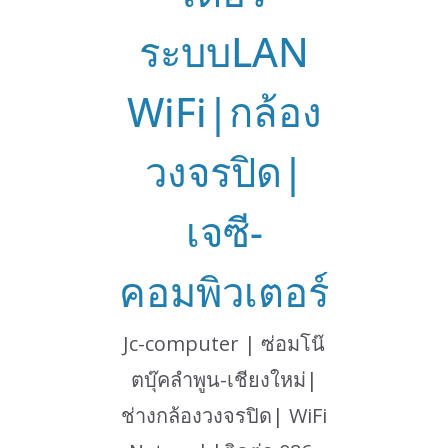
ระบบLAN
WiFi|กล้อง
วงจรปิด|
เจซี-
คอมพิวเตอร์
Jc-computer | ซ่อมโน๊
ตบุ๊คลำพูน-เชียงใหม่|
ช่างกล้องวงจรปิด| WiFi