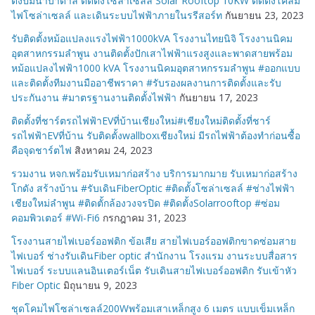
ตั้งปั้มน้ำบาดาล ติดตั้งโซล่าเซลล์ Solar Rooftop 10KW ติดตั้งโคลม
ไฟโซล่าเซลล์ และเดินระบบไฟฟ้าภายในรรีสอร์ท
กันยายน 23, 2023
รับติดตั้งหม้อแปลงแรงไฟฟ้า1000kVA โรงงานไทยนิจิ โรงงานนิคม
อุตสาหกรรมลำพูน งานติดตั้งปักเสาไฟฟ้าแรงสูงและพาดสายพร้อม
หม้อแปลงไฟฟ้า1000 kVA โรงงานนิคมอุตสาหกรรมลำพูน #ออกแบบ
และติดตั้งทีมงานมืออาชีพราคา #รับรองผลงานการติดตั้งและรับ
ประกันงาน #มาตรฐานงานติดตั้งไฟฟ้า
กันยายน 17, 2023
ติดตั้งที่ชาร์ตรถไฟฟ้าEVที่บ้านเชียงใหม่#เชียงใหม่ติดตั้งที่ชาร์
รถไฟฟ้าEVที่บ้าน รับติดตั้งwallboxเชียงใหม่ มีรถไฟฟ้าต้องทำก่อนซื้อ
คือจุดชาร์ตไฟ
สิงหาคม 24, 2023
รวมงาน หจก.พร้อมรับเหมาก่อสร้าง บริการมากมาย รับเหมาก่อสร้าง
โกดัง สร้างบ้าน #รับเดินFiberOptic #ติดตั้งโซล่าเซลล์ #ช่างไฟฟ้า
เชียงใหม่ลำพูน #ติดตั้กล้องวงจรปิด #ติดตั้งSolarrooftop #ซ่อม
คอมพิวเตอร์ #Wi-Fi6
กรกฎาคม 31, 2023
โรงงานสายไฟเบอร์ออฟติก ข้อเสีย สายไฟเบอร์ออฟติกขาดซ่อมสาย
ไฟเบอร์ ช่างรับเดินFiber optic สำนักงาน โรงแรม งานระบบสื่อสาร
ไฟเบอร์ ระบบแลนอินเตอร์เน็ต รับเดินสายไฟเบอร์ออฟติก รับเข้าหัว
Fiber Optic
มิถุนายน 9, 2023
ชุดโคมไฟโซล่าเซลล์200Wพร้อมเสาเหล็กสูง 6 เมตร แบบเข็มเหล็ก