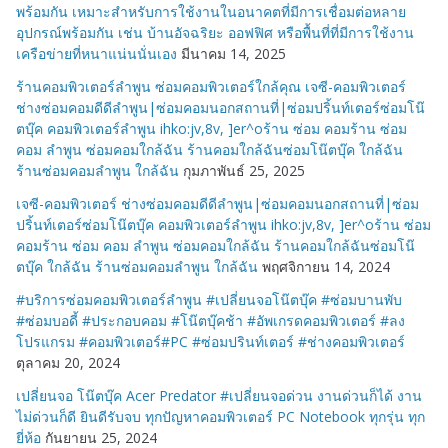
พร้อมกัน เหมาะสำหรับการใช้งานในอนาคตที่มีการเชื่อมต่อหลาย
อุปกรณ์พร้อมกัน เช่น บ้านอัจฉริยะ ออฟฟิศ หรือพื้นที่ที่มีการใช้งาน
เครือข่ายที่หนาแน่นนั่นเอง
มีนาคม 14, 2025
ร้านคอมพิวเตอร์ลำพูน ซ่อมคอมพิวเตอร์ใกล้คุณ เจซี-คอมพิวเตอร์
ช่างซ่อมคอมดีดีลำพูน|ซ่อมคอมนอกสถานที่|ซ่อมปริ้นท์เตอร์ซ่อมโน๊
ตบุ๊ค คอมพิวเตอร์ลำพูน ihko:jv,8v, ]er^oร้าน ซ่อม คอมร้าน ซ่อม
คอม ลำพูน ซ่อมคอมใกล้ฉัน ร้านคอมใกล้ฉันซ่อมโน๊ตบุ๊ค ใกล้ฉัน
ร้านซ่อมคอมลำพูน ใกล้ฉัน
กุมภาพันธ์ 25, 2025
เจซี-คอมพิวเตอร์ ช่างซ่อมคอมดีดีลำพูน|ซ่อมคอมนอกสถานที่|ซ่อม
ปริ้นท์เตอร์ซ่อมโน๊ตบุ๊ค คอมพิวเตอร์ลำพูน ihko:jv,8v, ]er^oร้าน ซ่อม
คอมร้าน ซ่อม คอม ลำพูน ซ่อมคอมใกล้ฉัน ร้านคอมใกล้ฉันซ่อมโน๊
ตบุ๊ค ใกล้ฉัน ร้านซ่อมคอมลำพูน ใกล้ฉัน
พฤศจิกายน 14, 2024
#บริการซ่อมคอมพิวเตอร์ลำพูน #เปลี่ยนจอโน๊ตบุ๊ค #ซ่อมบานพับ
#ซ่อมบอดี้ #ประกอบคอม #โน๊ตบุ๊คช้า #อัพเกรดคอมพิวเตอร์ #ลง
โปรแกรม #คอมพิวเตอร์#PC #ซ่อมปรินท์เตอร์ #ช่างคอมพิวเตอร์
ตุลาคม 20, 2024
เปลี่ยนจอ โน๊ตบุ๊ค Acer Predator #เปลี่ยนจอด่วน งานด่วนก็ได้ งาน
ไม่ด่วนก็ดี ยินดีรับจบ ทุกปัญหาคอมพิวเตอร์ PC Notebook ทุกรุ่น ทุก
ยี่ห้อ
กันยายน 25, 2024