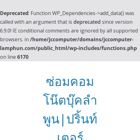
Deprecated
: Function WP_Dependencies->add_data() was
called with an argument that is
deprecated
since version
6.9.0! IE conditional comments are ignored by all supported
browsers. in
/home/jccomputer/domains/jccomputer-
lamphun.com/public_html/wp-includes/functions.php
on line
6170
Skip
to
ซ่อมคอม
content
โน๊ตบุ๊คลำ
พูน|ปริ้นท์
เตอร์