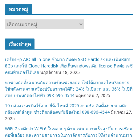
หมวดหมู่
ห
ม
ว
เรื่องล่าสุด
ด
ห
เครื่องHp AIO all-in-one ช้ามาก อัพดท SSD Harddisk และเพิ่มRam
มู่
8Gb และให้ Clone Harddisk เพื่อเก็บwindowsเดิม license ติดต่อ เจซี
คอมพิวเตอร์ได้เลย
พฤศจิกายน 18, 2025
หาช่างติดตั้งฉนวนกันความร้อนช่วยลดค่าไฟได้มากแค่ไหน?ลดการ
ใช้พลังงานจากเครื่องปรับอากาศได้ถึง 24% ในปีแรก และ 36% ในปีที่
สอง ประหยัดค่าไฟฟ้า 098-696-4544
พฤษภาคม 2, 2025
10 กล้องวงจรปิดไร้สาย ยี่ห้อไหนดี 2025 ภาพชัด ติดตั้งง่าย ช่างติด
กล้องwifiลำพูน ช่างติดกล้องwifiเชียงใหม่ 098-696-4544
มีนาคม 27,
2025
WiFi 7 จะดีกว่า WiFi 6 ในหลายๆ ด้าน เช่น ความเร็วสูงขึ้น การเชื่อม
ต่อที่เสถียร และความสามารถในการจัดการกับการใช้งานจำนวนมาก