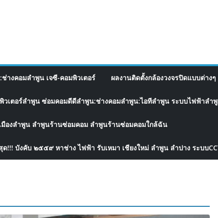
อ:ช่างคอมลำพูน เจซี-คอมพิวเตอร์
ผลงานติดตั้งกล้องวงจรปิดแบบต่างๆ 
พิวเตอร์ลำพูน ซ่อมคอมดีดีลำพูน:ช่างคอมลำพูน:ไอทีลำพูน ระบบไฟฟ้าลำพูน
เมืองลำพูน ลำพูนร้านซ่อมคอม ลำพูนร้านซ่อมคอมใกล้ฉัน
สุด!!! บังคับ ๒๕๕๙ หาช่าง ไฟฟ้า รับเหมา เชียงใหม่ ลำพูน ลำปาง ระบบC