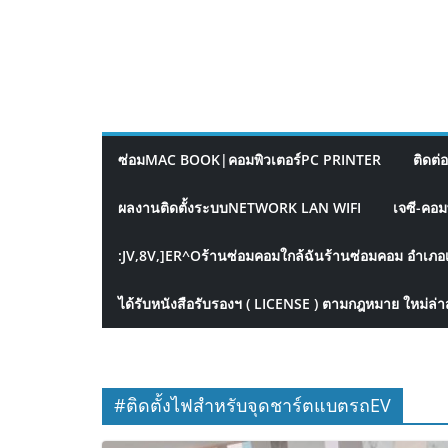
ซ่อมMAC BOOK|คอมพิวเตอร์PC PRINTER
ติดต่
ผลงานติดตั้งระบบNETWORK LAN WIFI
เจซี-คอม
:JV,8V,]ER^Oร้านซ่อมคอมใกล้ฉันร้านซ่อมคอม อำเภอ
ได้รับหนังสือรับรองฯ ( LICENSE ) ตามกฎหมาย ใหม่ล่า
#ติดตั้งไฟสำหรับจุดชาร์ตแบตรถEV