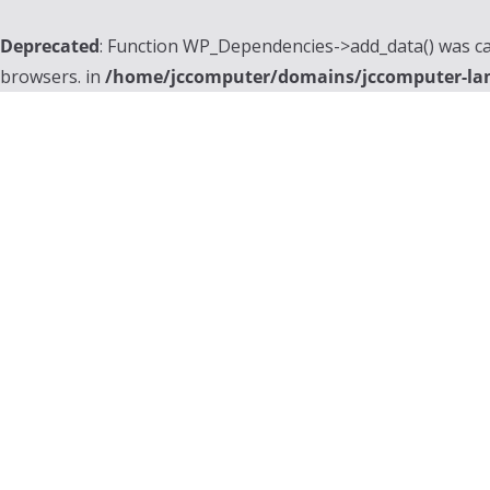
Deprecated
: Function WP_Dependencies->add_data() was ca
browsers. in
/home/jccomputer/domains/jccomputer-la
Skip
to
content