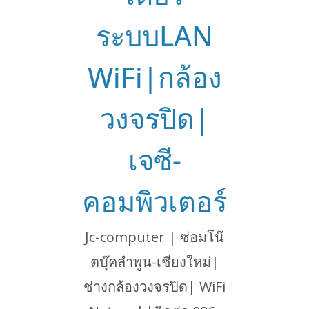
ระบบLAN
WiFi|กล้อง
วงจรปิด|
เจซี-
คอมพิวเตอร์
Jc-computer | ซ่อมโน๊
ตบุ๊คลำพูน-เชียงใหม่|
ช่างกล้องวงจรปิด| WiFi