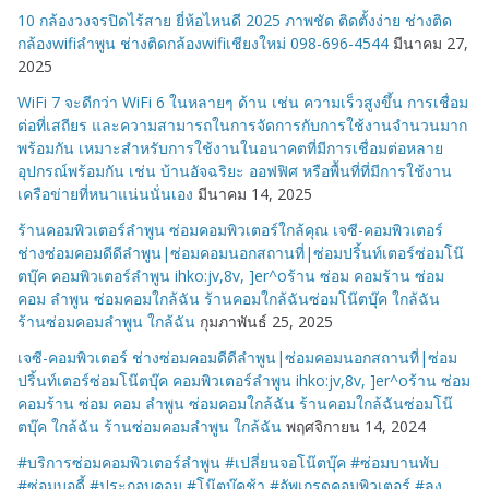
10 กล้องวงจรปิดไร้สาย ยี่ห้อไหนดี 2025 ภาพชัด ติดตั้งง่าย ช่างติด
กล้องwifiลำพูน ช่างติดกล้องwifiเชียงใหม่ 098-696-4544
มีนาคม 27,
2025
WiFi 7 จะดีกว่า WiFi 6 ในหลายๆ ด้าน เช่น ความเร็วสูงขึ้น การเชื่อม
ต่อที่เสถียร และความสามารถในการจัดการกับการใช้งานจำนวนมาก
พร้อมกัน เหมาะสำหรับการใช้งานในอนาคตที่มีการเชื่อมต่อหลาย
อุปกรณ์พร้อมกัน เช่น บ้านอัจฉริยะ ออฟฟิศ หรือพื้นที่ที่มีการใช้งาน
เครือข่ายที่หนาแน่นนั่นเอง
มีนาคม 14, 2025
ร้านคอมพิวเตอร์ลำพูน ซ่อมคอมพิวเตอร์ใกล้คุณ เจซี-คอมพิวเตอร์
ช่างซ่อมคอมดีดีลำพูน|ซ่อมคอมนอกสถานที่|ซ่อมปริ้นท์เตอร์ซ่อมโน๊
ตบุ๊ค คอมพิวเตอร์ลำพูน ihko:jv,8v, ]er^oร้าน ซ่อม คอมร้าน ซ่อม
คอม ลำพูน ซ่อมคอมใกล้ฉัน ร้านคอมใกล้ฉันซ่อมโน๊ตบุ๊ค ใกล้ฉัน
ร้านซ่อมคอมลำพูน ใกล้ฉัน
กุมภาพันธ์ 25, 2025
เจซี-คอมพิวเตอร์ ช่างซ่อมคอมดีดีลำพูน|ซ่อมคอมนอกสถานที่|ซ่อม
ปริ้นท์เตอร์ซ่อมโน๊ตบุ๊ค คอมพิวเตอร์ลำพูน ihko:jv,8v, ]er^oร้าน ซ่อม
คอมร้าน ซ่อม คอม ลำพูน ซ่อมคอมใกล้ฉัน ร้านคอมใกล้ฉันซ่อมโน๊
ตบุ๊ค ใกล้ฉัน ร้านซ่อมคอมลำพูน ใกล้ฉัน
พฤศจิกายน 14, 2024
#บริการซ่อมคอมพิวเตอร์ลำพูน #เปลี่ยนจอโน๊ตบุ๊ค #ซ่อมบานพับ
#ซ่อมบอดี้ #ประกอบคอม #โน๊ตบุ๊คช้า #อัพเกรดคอมพิวเตอร์ #ลง