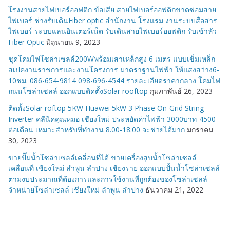
โรงงานสายไฟเบอร์ออฟติก ข้อเสีย สายไฟเบอร์ออฟติกขาดซ่อมสาย
ไฟเบอร์ ช่างรับเดินFiber optic สำนักงาน โรงแรม งานระบบสื่อสาร
ไฟเบอร์ ระบบแลนอินเตอร์เน็ต รับเดินสายไฟเบอร์ออฟติก รับเข้าหัว
Fiber Optic
มิถุนายน 9, 2023
ชุดโคมไฟโซล่าเซลล์200Wพร้อมเสาเหล็กสูง 6 เมตร แบบเข็มเหล็ก
สเปคงานราชการและงานโครงการ มาตราฐานไฟฟ้า ให้แสงสว่าง6-
10ชม. 086-654-9814 098-696-4544 รายละเอียดราคากลาง โคมไฟ
ถนนโซล่าเซลล์ ออกแบบติดตั้งSolar rooftop
กุมภาพันธ์ 26, 2023
ติดตั้งSolar roftop 5KW Huawei 5kW 3 Phase On-Grid String
Inverter คลีนิคคุณหมอ เชียงใหม่ ประหยัดค่าไฟฟ้า 3000บาท-4500
ต่อเดือน เหมาะสำหรับที่ทำงาน 8.00-18.00 จะช่วยได้มาก
มกราคม
30, 2023
ขายปั๊มน้ำโซล่าเซลล์เคลื่อนที่ได้ ขายเครื่องสูบน้ำโซล่าเซลล์
เคลื่อนที่ เชียงใหม่ ลำพูน ลำปาง เชียงราย ออกแบบปั้นน้ำโซล่าเซลล์
ตามงบประมาณที่ต้องการและการใช้งานที่ถูกต้องของโซล่าเซลล์
จำหน่ายโซล่าเซลล์ เชียงใหม่ ลำพูน ลำปาง
ธันวาคม 21, 2022