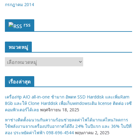
กรกฎาคม 2014
rss
หมวดหมู่
ห
ม
ว
เรื่องล่าสุด
ด
ห
เครื่องHp AIO all-in-one ช้ามาก อัพดท SSD Harddisk และเพิ่มRam
มู่
8Gb และให้ Clone Harddisk เพื่อเก็บwindowsเดิม license ติดต่อ เจซี
คอมพิวเตอร์ได้เลย
พฤศจิกายน 18, 2025
หาช่างติดตั้งฉนวนกันความร้อนช่วยลดค่าไฟได้มากแค่ไหน?ลดการ
ใช้พลังงานจากเครื่องปรับอากาศได้ถึง 24% ในปีแรก และ 36% ในปีที่
สอง ประหยัดค่าไฟฟ้า 098-696-4544
พฤษภาคม 2, 2025