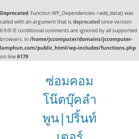
Deprecated
: Function WP_Dependencies->add_data() was
called with an argument that is
deprecated
since version
6.9.0! IE conditional comments are ignored by all supported
browsers. in
/home/jccomputer/domains/jccomputer-
lamphun.com/public_html/wp-includes/functions.php
on line
6170
Skip
to
ซ่อมคอม
content
โน๊ตบุ๊คลำ
พูน|ปริ้นท์
เตอร์