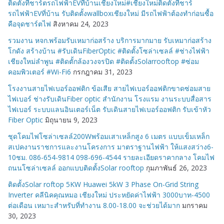
ติดตั้งที่ชาร์ตรถไฟฟ้าEVที่บ้านเชียงใหม่#เชียงใหม่ติดตั้งที่ชาร์
รถไฟฟ้าEVที่บ้าน รับติดตั้งwallboxเชียงใหม่ มีรถไฟฟ้าต้องทำก่อนซื้อ
คือจุดชาร์ตไฟ
สิงหาคม 24, 2023
รวมงาน หจก.พร้อมรับเหมาก่อสร้าง บริการมากมาย รับเหมาก่อสร้าง
โกดัง สร้างบ้าน #รับเดินFiberOptic #ติดตั้งโซล่าเซลล์ #ช่างไฟฟ้า
เชียงใหม่ลำพูน #ติดตั้กล้องวงจรปิด #ติดตั้งSolarrooftop #ซ่อม
คอมพิวเตอร์ #Wi-Fi6
กรกฎาคม 31, 2023
โรงงานสายไฟเบอร์ออฟติก ข้อเสีย สายไฟเบอร์ออฟติกขาดซ่อมสาย
ไฟเบอร์ ช่างรับเดินFiber optic สำนักงาน โรงแรม งานระบบสื่อสาร
ไฟเบอร์ ระบบแลนอินเตอร์เน็ต รับเดินสายไฟเบอร์ออฟติก รับเข้าหัว
Fiber Optic
มิถุนายน 9, 2023
ชุดโคมไฟโซล่าเซลล์200Wพร้อมเสาเหล็กสูง 6 เมตร แบบเข็มเหล็ก
สเปคงานราชการและงานโครงการ มาตราฐานไฟฟ้า ให้แสงสว่าง6-
10ชม. 086-654-9814 098-696-4544 รายละเอียดราคากลาง โคมไฟ
ถนนโซล่าเซลล์ ออกแบบติดตั้งSolar rooftop
กุมภาพันธ์ 26, 2023
ติดตั้งSolar roftop 5KW Huawei 5kW 3 Phase On-Grid String
Inverter คลีนิคคุณหมอ เชียงใหม่ ประหยัดค่าไฟฟ้า 3000บาท-4500
ต่อเดือน เหมาะสำหรับที่ทำงาน 8.00-18.00 จะช่วยได้มาก
มกราคม
30, 2023