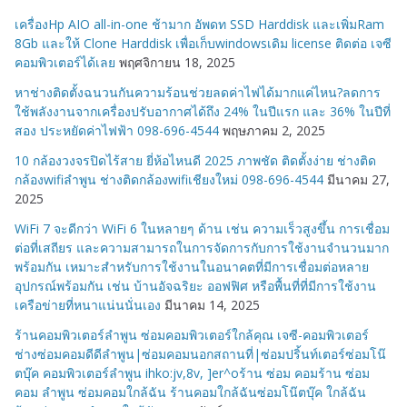
ห
เครื่องHp AIO all-in-one ช้ามาก อัพดท SSD Harddisk และเพิ่มRam
มู่
8Gb และให้ Clone Harddisk เพื่อเก็บwindowsเดิม license ติดต่อ เจซี
คอมพิวเตอร์ได้เลย
พฤศจิกายน 18, 2025
หาช่างติดตั้งฉนวนกันความร้อนช่วยลดค่าไฟได้มากแค่ไหน?ลดการ
ใช้พลังงานจากเครื่องปรับอากาศได้ถึง 24% ในปีแรก และ 36% ในปีที่
สอง ประหยัดค่าไฟฟ้า 098-696-4544
พฤษภาคม 2, 2025
10 กล้องวงจรปิดไร้สาย ยี่ห้อไหนดี 2025 ภาพชัด ติดตั้งง่าย ช่างติด
กล้องwifiลำพูน ช่างติดกล้องwifiเชียงใหม่ 098-696-4544
มีนาคม 27,
2025
WiFi 7 จะดีกว่า WiFi 6 ในหลายๆ ด้าน เช่น ความเร็วสูงขึ้น การเชื่อม
ต่อที่เสถียร และความสามารถในการจัดการกับการใช้งานจำนวนมาก
พร้อมกัน เหมาะสำหรับการใช้งานในอนาคตที่มีการเชื่อมต่อหลาย
อุปกรณ์พร้อมกัน เช่น บ้านอัจฉริยะ ออฟฟิศ หรือพื้นที่ที่มีการใช้งาน
เครือข่ายที่หนาแน่นนั่นเอง
มีนาคม 14, 2025
ร้านคอมพิวเตอร์ลำพูน ซ่อมคอมพิวเตอร์ใกล้คุณ เจซี-คอมพิวเตอร์
ช่างซ่อมคอมดีดีลำพูน|ซ่อมคอมนอกสถานที่|ซ่อมปริ้นท์เตอร์ซ่อมโน๊
ตบุ๊ค คอมพิวเตอร์ลำพูน ihko:jv,8v, ]er^oร้าน ซ่อม คอมร้าน ซ่อม
คอม ลำพูน ซ่อมคอมใกล้ฉัน ร้านคอมใกล้ฉันซ่อมโน๊ตบุ๊ค ใกล้ฉัน