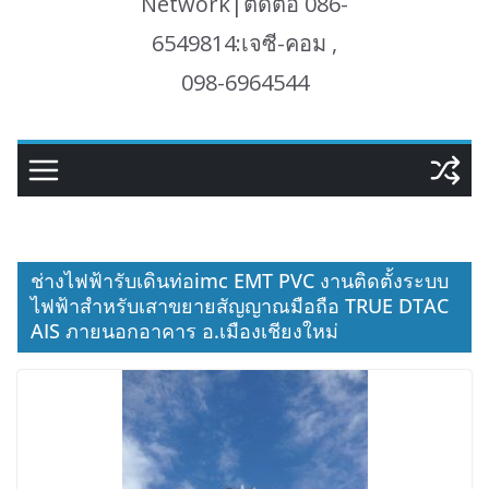
Network|ติดต่อ 086-
6549814:เจซี-คอม ,
098-6964544
ช่างไฟฟ้ารับเดินท่อimc EMT PVC งานติดตั้งระบบ
ไฟฟ้าสำหรับเสาขยายสัญญาณมือถือ TRUE DTAC
AIS ภายนอกอาคาร อ.เมืองเชียงใหม่