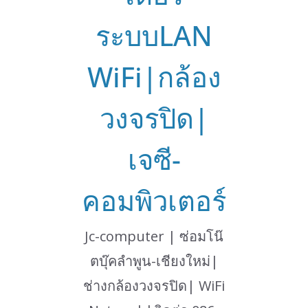
ระบบLAN
WiFi|กล้อง
วงจรปิด|
เจซี-
คอมพิวเตอร์
Jc-computer | ซ่อมโน๊
ตบุ๊คลำพูน-เชียงใหม่|
ช่างกล้องวงจรปิด| WiFi