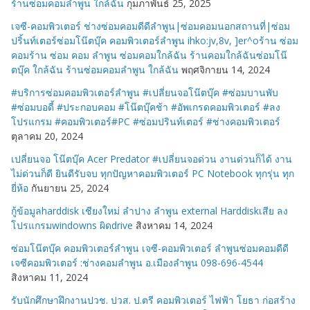
ร้านซ่อมคอมลำพูน ใกล้ฉัน
กุมภาพันธ์ 25, 2025
เจซี-คอมพิวเตอร์ ช่างซ่อมคอมดีดีลำพูน|ซ่อมคอมนอกสถานที่|ซ่อม
ปริ้นท์เตอร์ซ่อมโน๊ตบุ๊ค คอมพิวเตอร์ลำพูน ihko:jv,8v, ]er^oร้าน ซ่อม
คอมร้าน ซ่อม คอม ลำพูน ซ่อมคอมใกล้ฉัน ร้านคอมใกล้ฉันซ่อมโน๊
ตบุ๊ค ใกล้ฉัน ร้านซ่อมคอมลำพูน ใกล้ฉัน
พฤศจิกายน 14, 2024
#บริการซ่อมคอมพิวเตอร์ลำพูน #เปลี่ยนจอโน๊ตบุ๊ค #ซ่อมบานพับ
#ซ่อมบอดี้ #ประกอบคอม #โน๊ตบุ๊คช้า #อัพเกรดคอมพิวเตอร์ #ลง
โปรแกรม #คอมพิวเตอร์#PC #ซ่อมปรินท์เตอร์ #ช่างคอมพิวเตอร์
ตุลาคม 20, 2024
เปลี่ยนจอ โน๊ตบุ๊ค Acer Predator #เปลี่ยนจอด่วน งานด่วนก็ได้ งาน
ไม่ด่วนก็ดี ยินดีรับจบ ทุกปัญหาคอมพิวเตอร์ PC Notebook ทุกรุ่น ทุก
ยี่ห้อ
กันยายน 25, 2024
กู้ข้อมูลharddisk เชียงใหม่ ลำปาง ลำพูน external Harddiskเสีย ลง
โปรแกรมwindowns ผิดdrive
สิงหาคม 14, 2024
ซ่อมโน๊ตบุ๊ค คอมพิวเตอร์ลำพูน เจซี-คอมพิวเตอร์ ลำพูนซ่อมคอมดีดี
เจซีคอมพิวเตอร์ :ช่างคอมลำพูน อ.เมืองลำพูน 098-696-4544
สิงหาคม 11, 2024
รับนักศึกษาฝึกงานปวช. ปวส. ป.ตรี คอมพิวเตอร์ ไฟฟ้า โยธา ก่อสร้าง