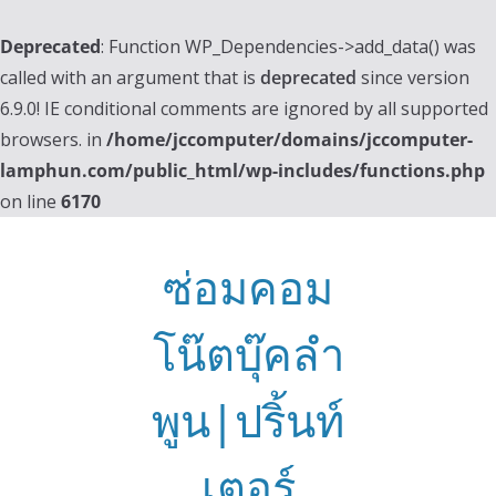
Deprecated
: Function WP_Dependencies->add_data() was
called with an argument that is
deprecated
since version
6.9.0! IE conditional comments are ignored by all supported
browsers. in
/home/jccomputer/domains/jccomputer-
lamphun.com/public_html/wp-includes/functions.php
on line
6170
Skip
to
ซ่อมคอม
content
โน๊ตบุ๊คลำ
พูน|ปริ้นท์
เตอร์