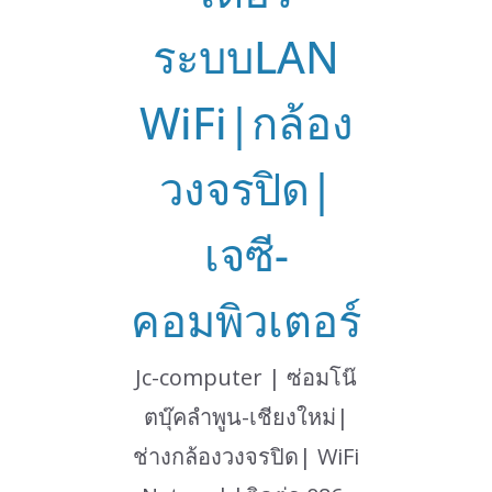
ระบบLAN
WiFi|กล้อง
วงจรปิด|
เจซี-
คอมพิวเตอร์
Jc-computer | ซ่อมโน๊
ตบุ๊คลำพูน-เชียงใหม่|
ช่างกล้องวงจรปิด| WiFi