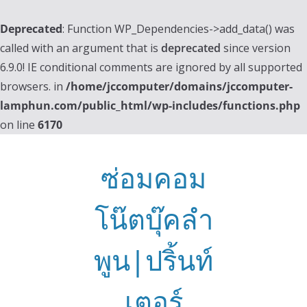
Deprecated
: Function WP_Dependencies->add_data() was
called with an argument that is
deprecated
since version
6.9.0! IE conditional comments are ignored by all supported
browsers. in
/home/jccomputer/domains/jccomputer-
lamphun.com/public_html/wp-includes/functions.php
on line
6170
Skip
to
ซ่อมคอม
content
โน๊ตบุ๊คลำ
พูน|ปริ้นท์
เตอร์