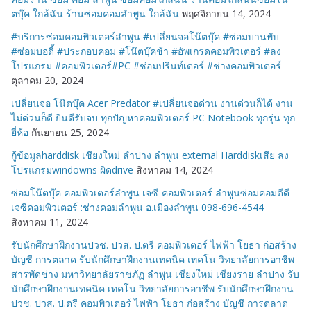
ตบุ๊ค ใกล้ฉัน ร้านซ่อมคอมลำพูน ใกล้ฉัน
พฤศจิกายน 14, 2024
#บริการซ่อมคอมพิวเตอร์ลำพูน #เปลี่ยนจอโน๊ตบุ๊ค #ซ่อมบานพับ
#ซ่อมบอดี้ #ประกอบคอม #โน๊ตบุ๊คช้า #อัพเกรดคอมพิวเตอร์ #ลง
โปรแกรม #คอมพิวเตอร์#PC #ซ่อมปรินท์เตอร์ #ช่างคอมพิวเตอร์
ตุลาคม 20, 2024
เปลี่ยนจอ โน๊ตบุ๊ค Acer Predator #เปลี่ยนจอด่วน งานด่วนก็ได้ งาน
ไม่ด่วนก็ดี ยินดีรับจบ ทุกปัญหาคอมพิวเตอร์ PC Notebook ทุกรุ่น ทุก
ยี่ห้อ
กันยายน 25, 2024
กู้ข้อมูลharddisk เชียงใหม่ ลำปาง ลำพูน external Harddiskเสีย ลง
โปรแกรมwindowns ผิดdrive
สิงหาคม 14, 2024
ซ่อมโน๊ตบุ๊ค คอมพิวเตอร์ลำพูน เจซี-คอมพิวเตอร์ ลำพูนซ่อมคอมดีดี
เจซีคอมพิวเตอร์ :ช่างคอมลำพูน อ.เมืองลำพูน 098-696-4544
สิงหาคม 11, 2024
รับนักศึกษาฝึกงานปวช. ปวส. ป.ตรี คอมพิวเตอร์ ไฟฟ้า โยธา ก่อสร้าง
บัญชี การตลาด รับนักศึกษาฝึกงานเทคนิค เทคโน วิทยาลัยการอาชีพ
สารพัดช่าง มหาวิทยาลัยราชภัฏ ลำพูน เชียงใหม่ เชียงราย ลำปาง รับ
นักศึกษาฝึกงานเทคนิค เทคโน วิทยาลัยการอาชีพ รับนักศึกษาฝึกงาน
ปวช. ปวส. ป.ตรี คอมพิวเตอร์ ไฟฟ้า โยธา ก่อสร้าง บัญชี การตลาด