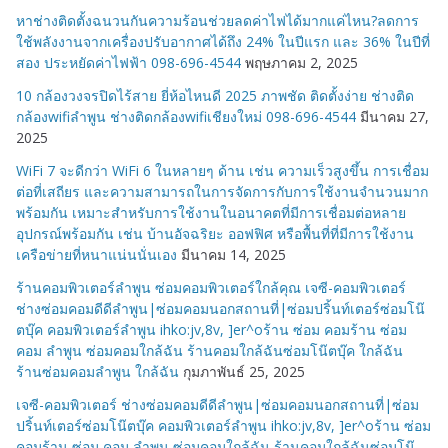
หาช่างติดตั้งฉนวนกันความร้อนช่วยลดค่าไฟได้มากแค่ไหน?ลดการ
ใช้พลังงานจากเครื่องปรับอากาศได้ถึง 24% ในปีแรก และ 36% ในปีที่
สอง ประหยัดค่าไฟฟ้า 098-696-4544
พฤษภาคม 2, 2025
10 กล้องวงจรปิดไร้สาย ยี่ห้อไหนดี 2025 ภาพชัด ติดตั้งง่าย ช่างติด
กล้องwifiลำพูน ช่างติดกล้องwifiเชียงใหม่ 098-696-4544
มีนาคม 27,
2025
WiFi 7 จะดีกว่า WiFi 6 ในหลายๆ ด้าน เช่น ความเร็วสูงขึ้น การเชื่อม
ต่อที่เสถียร และความสามารถในการจัดการกับการใช้งานจำนวนมาก
พร้อมกัน เหมาะสำหรับการใช้งานในอนาคตที่มีการเชื่อมต่อหลาย
อุปกรณ์พร้อมกัน เช่น บ้านอัจฉริยะ ออฟฟิศ หรือพื้นที่ที่มีการใช้งาน
เครือข่ายที่หนาแน่นนั่นเอง
มีนาคม 14, 2025
ร้านคอมพิวเตอร์ลำพูน ซ่อมคอมพิวเตอร์ใกล้คุณ เจซี-คอมพิวเตอร์
ช่างซ่อมคอมดีดีลำพูน|ซ่อมคอมนอกสถานที่|ซ่อมปริ้นท์เตอร์ซ่อมโน๊
ตบุ๊ค คอมพิวเตอร์ลำพูน ihko:jv,8v, ]er^oร้าน ซ่อม คอมร้าน ซ่อม
คอม ลำพูน ซ่อมคอมใกล้ฉัน ร้านคอมใกล้ฉันซ่อมโน๊ตบุ๊ค ใกล้ฉัน
ร้านซ่อมคอมลำพูน ใกล้ฉัน
กุมภาพันธ์ 25, 2025
เจซี-คอมพิวเตอร์ ช่างซ่อมคอมดีดีลำพูน|ซ่อมคอมนอกสถานที่|ซ่อม
ปริ้นท์เตอร์ซ่อมโน๊ตบุ๊ค คอมพิวเตอร์ลำพูน ihko:jv,8v, ]er^oร้าน ซ่อม
คอมร้าน ซ่อม คอม ลำพูน ซ่อมคอมใกล้ฉัน ร้านคอมใกล้ฉันซ่อมโน๊