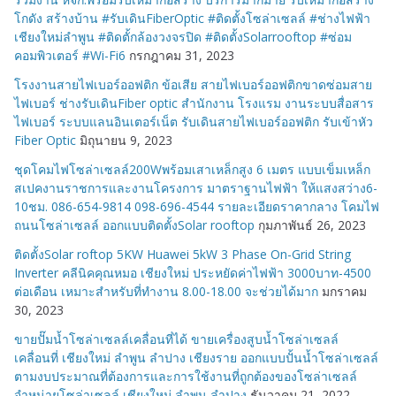
โกดัง สร้างบ้าน #รับเดินFiberOptic #ติดตั้งโซล่าเซลล์ #ช่างไฟฟ้า
เชียงใหม่ลำพูน #ติดตั้กล้องวงจรปิด #ติดตั้งSolarrooftop #ซ่อม
คอมพิวเตอร์ #Wi-Fi6
กรกฎาคม 31, 2023
โรงงานสายไฟเบอร์ออฟติก ข้อเสีย สายไฟเบอร์ออฟติกขาดซ่อมสาย
ไฟเบอร์ ช่างรับเดินFiber optic สำนักงาน โรงแรม งานระบบสื่อสาร
ไฟเบอร์ ระบบแลนอินเตอร์เน็ต รับเดินสายไฟเบอร์ออฟติก รับเข้าหัว
Fiber Optic
มิถุนายน 9, 2023
ชุดโคมไฟโซล่าเซลล์200Wพร้อมเสาเหล็กสูง 6 เมตร แบบเข็มเหล็ก
สเปคงานราชการและงานโครงการ มาตราฐานไฟฟ้า ให้แสงสว่าง6-
10ชม. 086-654-9814 098-696-4544 รายละเอียดราคากลาง โคมไฟ
ถนนโซล่าเซลล์ ออกแบบติดตั้งSolar rooftop
กุมภาพันธ์ 26, 2023
ติดตั้งSolar roftop 5KW Huawei 5kW 3 Phase On-Grid String
Inverter คลีนิคคุณหมอ เชียงใหม่ ประหยัดค่าไฟฟ้า 3000บาท-4500
ต่อเดือน เหมาะสำหรับที่ทำงาน 8.00-18.00 จะช่วยได้มาก
มกราคม
30, 2023
ขายปั๊มน้ำโซล่าเซลล์เคลื่อนที่ได้ ขายเครื่องสูบน้ำโซล่าเซลล์
เคลื่อนที่ เชียงใหม่ ลำพูน ลำปาง เชียงราย ออกแบบปั้นน้ำโซล่าเซลล์
ตามงบประมาณที่ต้องการและการใช้งานที่ถูกต้องของโซล่าเซลล์
จำหน่ายโซล่าเซลล์ เชียงใหม่ ลำพูน ลำปาง
ธันวาคม 21, 2022