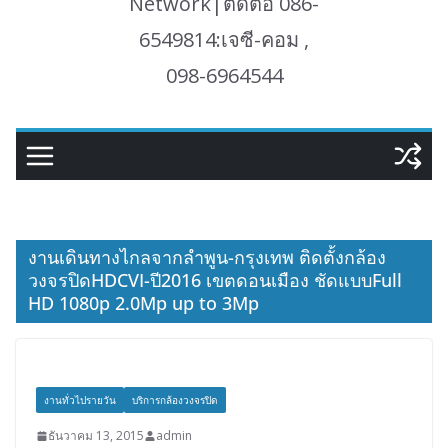
Network|ติดต่อ 086-
6549814:เจซี-คอม ,
098-6964544
งานเดินทางไกลจากลำพูน-กรุงเทพ ติดตั้งกล้อง
วงจรปิดHDCVI-ปี2016 เขตดอนเมือง ชัดแบบFull
HD 1080p 2.0Mp up to 3Mp
งานทั่วไปรายวัน
บริการกล้องวงจรปิด
ธันวาคม 13, 2015
admin