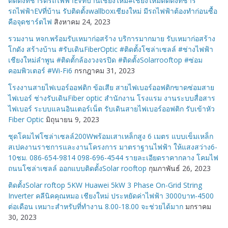
ติดตั้งที่ชาร์ตรถไฟฟ้าEVที่บ้านเชียงใหม่#เชียงใหม่ติดตั้งที่ชาร์
รถไฟฟ้าEVที่บ้าน รับติดตั้งwallboxเชียงใหม่ มีรถไฟฟ้าต้องทำก่อนซื้อ
คือจุดชาร์ตไฟ
สิงหาคม 24, 2023
รวมงาน หจก.พร้อมรับเหมาก่อสร้าง บริการมากมาย รับเหมาก่อสร้าง
โกดัง สร้างบ้าน #รับเดินFiberOptic #ติดตั้งโซล่าเซลล์ #ช่างไฟฟ้า
เชียงใหม่ลำพูน #ติดตั้กล้องวงจรปิด #ติดตั้งSolarrooftop #ซ่อม
คอมพิวเตอร์ #Wi-Fi6
กรกฎาคม 31, 2023
โรงงานสายไฟเบอร์ออฟติก ข้อเสีย สายไฟเบอร์ออฟติกขาดซ่อมสาย
ไฟเบอร์ ช่างรับเดินFiber optic สำนักงาน โรงแรม งานระบบสื่อสาร
ไฟเบอร์ ระบบแลนอินเตอร์เน็ต รับเดินสายไฟเบอร์ออฟติก รับเข้าหัว
Fiber Optic
มิถุนายน 9, 2023
ชุดโคมไฟโซล่าเซลล์200Wพร้อมเสาเหล็กสูง 6 เมตร แบบเข็มเหล็ก
สเปคงานราชการและงานโครงการ มาตราฐานไฟฟ้า ให้แสงสว่าง6-
10ชม. 086-654-9814 098-696-4544 รายละเอียดราคากลาง โคมไฟ
ถนนโซล่าเซลล์ ออกแบบติดตั้งSolar rooftop
กุมภาพันธ์ 26, 2023
ติดตั้งSolar roftop 5KW Huawei 5kW 3 Phase On-Grid String
Inverter คลีนิคคุณหมอ เชียงใหม่ ประหยัดค่าไฟฟ้า 3000บาท-4500
ต่อเดือน เหมาะสำหรับที่ทำงาน 8.00-18.00 จะช่วยได้มาก
มกราคม
30, 2023