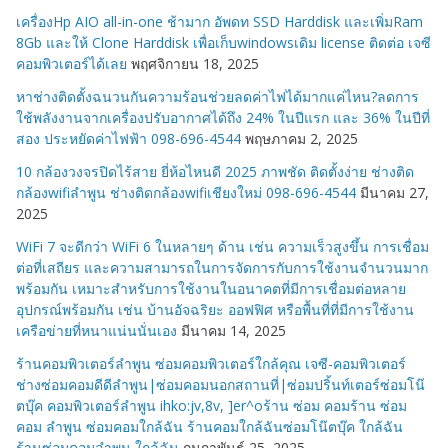
ห
เครื่องHp AIO all-in-one ช้ามาก อัพดท SSD Harddisk และเพิ่มRam
มู่
8Gb และให้ Clone Harddisk เพื่อเก็บwindowsเดิม license ติดต่อ เจซี
คอมพิวเตอร์ได้เลย
พฤศจิกายน 18, 2025
หาช่างติดตั้งฉนวนกันความร้อนช่วยลดค่าไฟได้มากแค่ไหน?ลดการ
ใช้พลังงานจากเครื่องปรับอากาศได้ถึง 24% ในปีแรก และ 36% ในปีที่
สอง ประหยัดค่าไฟฟ้า 098-696-4544
พฤษภาคม 2, 2025
10 กล้องวงจรปิดไร้สาย ยี่ห้อไหนดี 2025 ภาพชัด ติดตั้งง่าย ช่างติด
กล้องwifiลำพูน ช่างติดกล้องwifiเชียงใหม่ 098-696-4544
มีนาคม 27,
2025
WiFi 7 จะดีกว่า WiFi 6 ในหลายๆ ด้าน เช่น ความเร็วสูงขึ้น การเชื่อม
ต่อที่เสถียร และความสามารถในการจัดการกับการใช้งานจำนวนมาก
พร้อมกัน เหมาะสำหรับการใช้งานในอนาคตที่มีการเชื่อมต่อหลาย
อุปกรณ์พร้อมกัน เช่น บ้านอัจฉริยะ ออฟฟิศ หรือพื้นที่ที่มีการใช้งาน
เครือข่ายที่หนาแน่นนั่นเอง
มีนาคม 14, 2025
ร้านคอมพิวเตอร์ลำพูน ซ่อมคอมพิวเตอร์ใกล้คุณ เจซี-คอมพิวเตอร์
ช่างซ่อมคอมดีดีลำพูน|ซ่อมคอมนอกสถานที่|ซ่อมปริ้นท์เตอร์ซ่อมโน๊
ตบุ๊ค คอมพิวเตอร์ลำพูน ihko:jv,8v, ]er^oร้าน ซ่อม คอมร้าน ซ่อม
คอม ลำพูน ซ่อมคอมใกล้ฉัน ร้านคอมใกล้ฉันซ่อมโน๊ตบุ๊ค ใกล้ฉัน
ร้านซ่อมคอมลำพูน ใกล้ฉัน
กุมภาพันธ์ 25, 2025