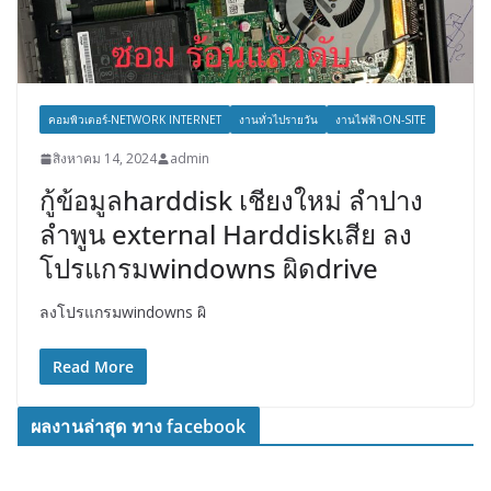
คอมพิวเตอร์-NETWORK INTERNET
งานทั่วไปรายวัน
งานไฟฟ้าON-SITE
สิงหาคม 14, 2024
admin
กู้ข้อมูลharddisk เชียงใหม่ ลำปาง
ลำพูน external Harddiskเสีย ลง
โปรแกรมwindowns ผิดdrive
ลงโปรแกรมwindowns ผิ
Read More
ผลงานล่าสุด ทาง facebook