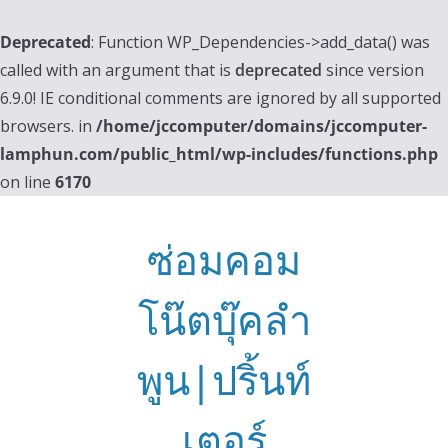
Deprecated
: Function WP_Dependencies->add_data() was
called with an argument that is
deprecated
since version
6.9.0! IE conditional comments are ignored by all supported
browsers. in
/home/jccomputer/domains/jccomputer-
lamphun.com/public_html/wp-includes/functions.php
on line
6170
Skip
to
ซ่อมคอม
content
โน๊ตบุ๊คลำ
พูน|ปริ้นท์
เตอร์