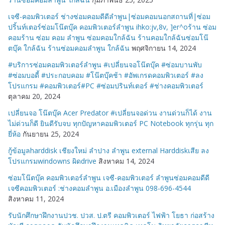
เจซี-คอมพิวเตอร์ ช่างซ่อมคอมดีดีลำพูน|ซ่อมคอมนอกสถานที่|ซ่อม
ปริ้นท์เตอร์ซ่อมโน๊ตบุ๊ค คอมพิวเตอร์ลำพูน ihko:jv,8v, ]er^oร้าน ซ่อม
คอมร้าน ซ่อม คอม ลำพูน ซ่อมคอมใกล้ฉัน ร้านคอมใกล้ฉันซ่อมโน๊
ตบุ๊ค ใกล้ฉัน ร้านซ่อมคอมลำพูน ใกล้ฉัน
พฤศจิกายน 14, 2024
#บริการซ่อมคอมพิวเตอร์ลำพูน #เปลี่ยนจอโน๊ตบุ๊ค #ซ่อมบานพับ
#ซ่อมบอดี้ #ประกอบคอม #โน๊ตบุ๊คช้า #อัพเกรดคอมพิวเตอร์ #ลง
โปรแกรม #คอมพิวเตอร์#PC #ซ่อมปรินท์เตอร์ #ช่างคอมพิวเตอร์
ตุลาคม 20, 2024
เปลี่ยนจอ โน๊ตบุ๊ค Acer Predator #เปลี่ยนจอด่วน งานด่วนก็ได้ งาน
ไม่ด่วนก็ดี ยินดีรับจบ ทุกปัญหาคอมพิวเตอร์ PC Notebook ทุกรุ่น ทุก
ยี่ห้อ
กันยายน 25, 2024
กู้ข้อมูลharddisk เชียงใหม่ ลำปาง ลำพูน external Harddiskเสีย ลง
โปรแกรมwindowns ผิดdrive
สิงหาคม 14, 2024
ซ่อมโน๊ตบุ๊ค คอมพิวเตอร์ลำพูน เจซี-คอมพิวเตอร์ ลำพูนซ่อมคอมดีดี
เจซีคอมพิวเตอร์ :ช่างคอมลำพูน อ.เมืองลำพูน 098-696-4544
สิงหาคม 11, 2024
รับนักศึกษาฝึกงานปวช. ปวส. ป.ตรี คอมพิวเตอร์ ไฟฟ้า โยธา ก่อสร้าง