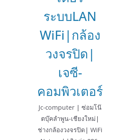
ระบบLAN
WiFi|กล้อง
วงจรปิด|
เจซี-
คอมพิวเตอร์
Jc-computer | ซ่อมโน๊
ตบุ๊คลำพูน-เชียงใหม่|
ช่างกล้องวงจรปิด| WiFi