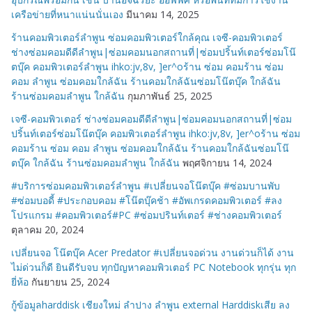
เครือข่ายที่หนาแน่นนั่นเอง
มีนาคม 14, 2025
ร้านคอมพิวเตอร์ลำพูน ซ่อมคอมพิวเตอร์ใกล้คุณ เจซี-คอมพิวเตอร์
ช่างซ่อมคอมดีดีลำพูน|ซ่อมคอมนอกสถานที่|ซ่อมปริ้นท์เตอร์ซ่อมโน๊
ตบุ๊ค คอมพิวเตอร์ลำพูน ihko:jv,8v, ]er^oร้าน ซ่อม คอมร้าน ซ่อม
คอม ลำพูน ซ่อมคอมใกล้ฉัน ร้านคอมใกล้ฉันซ่อมโน๊ตบุ๊ค ใกล้ฉัน
ร้านซ่อมคอมลำพูน ใกล้ฉัน
กุมภาพันธ์ 25, 2025
เจซี-คอมพิวเตอร์ ช่างซ่อมคอมดีดีลำพูน|ซ่อมคอมนอกสถานที่|ซ่อม
ปริ้นท์เตอร์ซ่อมโน๊ตบุ๊ค คอมพิวเตอร์ลำพูน ihko:jv,8v, ]er^oร้าน ซ่อม
คอมร้าน ซ่อม คอม ลำพูน ซ่อมคอมใกล้ฉัน ร้านคอมใกล้ฉันซ่อมโน๊
ตบุ๊ค ใกล้ฉัน ร้านซ่อมคอมลำพูน ใกล้ฉัน
พฤศจิกายน 14, 2024
#บริการซ่อมคอมพิวเตอร์ลำพูน #เปลี่ยนจอโน๊ตบุ๊ค #ซ่อมบานพับ
#ซ่อมบอดี้ #ประกอบคอม #โน๊ตบุ๊คช้า #อัพเกรดคอมพิวเตอร์ #ลง
โปรแกรม #คอมพิวเตอร์#PC #ซ่อมปรินท์เตอร์ #ช่างคอมพิวเตอร์
ตุลาคม 20, 2024
เปลี่ยนจอ โน๊ตบุ๊ค Acer Predator #เปลี่ยนจอด่วน งานด่วนก็ได้ งาน
ไม่ด่วนก็ดี ยินดีรับจบ ทุกปัญหาคอมพิวเตอร์ PC Notebook ทุกรุ่น ทุก
ยี่ห้อ
กันยายน 25, 2024
กู้ข้อมูลharddisk เชียงใหม่ ลำปาง ลำพูน external Harddiskเสีย ลง