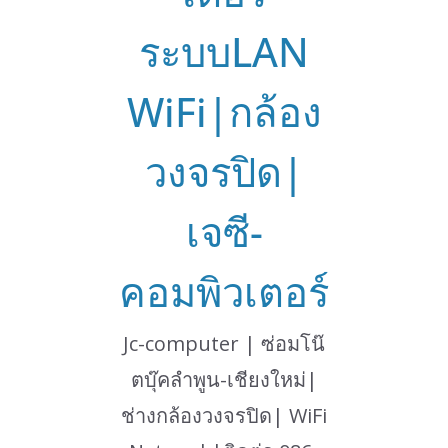
ระบบLAN
WiFi|กล้อง
วงจรปิด|
เจซี-
คอมพิวเตอร์
Jc-computer | ซ่อมโน๊
ตบุ๊คลำพูน-เชียงใหม่|
ช่างกล้องวงจรปิด| WiFi