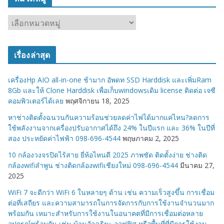
ห
ม
ว
เรื่องล่าสุด
ด
ห
เครื่องHp AIO all-in-one ช้ามาก อัพดท SSD Harddisk และเพิ่มRam
มู่
8Gb และให้ Clone Harddisk เพื่อเก็บwindowsเดิม license ติดต่อ เจซี
คอมพิวเตอร์ได้เลย
พฤศจิกายน 18, 2025
หาช่างติดตั้งฉนวนกันความร้อนช่วยลดค่าไฟได้มากแค่ไหน?ลดการ
ใช้พลังงานจากเครื่องปรับอากาศได้ถึง 24% ในปีแรก และ 36% ในปีที่
สอง ประหยัดค่าไฟฟ้า 098-696-4544
พฤษภาคม 2, 2025
10 กล้องวงจรปิดไร้สาย ยี่ห้อไหนดี 2025 ภาพชัด ติดตั้งง่าย ช่างติด
กล้องwifiลำพูน ช่างติดกล้องwifiเชียงใหม่ 098-696-4544
มีนาคม 27,
2025
WiFi 7 จะดีกว่า WiFi 6 ในหลายๆ ด้าน เช่น ความเร็วสูงขึ้น การเชื่อม
ต่อที่เสถียร และความสามารถในการจัดการกับการใช้งานจำนวนมาก
พร้อมกัน เหมาะสำหรับการใช้งานในอนาคตที่มีการเชื่อมต่อหลาย
อุปกรณ์พร้อมกัน เช่น บ้านอัจฉริยะ ออฟฟิศ หรือพื้นที่ที่มีการใช้งาน