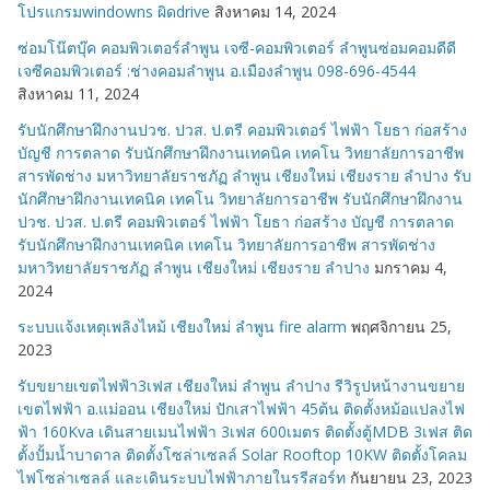
โปรแกรมwindowns ผิดdrive
สิงหาคม 14, 2024
ซ่อมโน๊ตบุ๊ค คอมพิวเตอร์ลำพูน เจซี-คอมพิวเตอร์ ลำพูนซ่อมคอมดีดี
เจซีคอมพิวเตอร์ :ช่างคอมลำพูน อ.เมืองลำพูน 098-696-4544
สิงหาคม 11, 2024
รับนักศึกษาฝึกงานปวช. ปวส. ป.ตรี คอมพิวเตอร์ ไฟฟ้า โยธา ก่อสร้าง
บัญชี การตลาด รับนักศึกษาฝึกงานเทคนิค เทคโน วิทยาลัยการอาชีพ
สารพัดช่าง มหาวิทยาลัยราชภัฏ ลำพูน เชียงใหม่ เชียงราย ลำปาง รับ
นักศึกษาฝึกงานเทคนิค เทคโน วิทยาลัยการอาชีพ รับนักศึกษาฝึกงาน
ปวช. ปวส. ป.ตรี คอมพิวเตอร์ ไฟฟ้า โยธา ก่อสร้าง บัญชี การตลาด
รับนักศึกษาฝึกงานเทคนิค เทคโน วิทยาลัยการอาชีพ สารพัดช่าง
มหาวิทยาลัยราชภัฏ ลำพูน เชียงใหม่ เชียงราย ลำปาง
มกราคม 4,
2024
ระบบแจ้งเหตุเพลิงไหม้ เชียงใหม่ ลำพูน fire alarm
พฤศจิกายน 25,
2023
รับขยายเขตไฟฟ้า3เฟส เชียงใหม่ ลำพูน ลำปาง รีวิรูปหน้างานขยาย
เขตไฟฟ้า อ.แม่ออน เชียงใหม่ ปักเสาไฟฟ้า 45ต้น ติดตั้งหม้อแปลงไฟ
ฟ้า 160Kva เดินสายเมนไฟฟ้า 3เฟส 600เมตร ติดตั้งตู้MDB 3เฟส ติด
ตั้งปั้มน้ำบาดาล ติดตั้งโซล่าเซลล์ Solar Rooftop 10KW ติดตั้งโคลม
ไฟโซล่าเซลล์ และเดินระบบไฟฟ้าภายในรรีสอร์ท
กันยายน 23, 2023