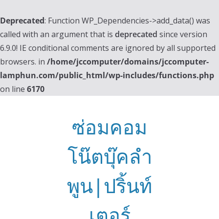
Deprecated
: Function WP_Dependencies->add_data() was
called with an argument that is
deprecated
since version
6.9.0! IE conditional comments are ignored by all supported
browsers. in
/home/jccomputer/domains/jccomputer-
lamphun.com/public_html/wp-includes/functions.php
on line
6170
Skip
to
ซ่อมคอม
content
โน๊ตบุ๊คลำ
พูน|ปริ้นท์
เตอร์