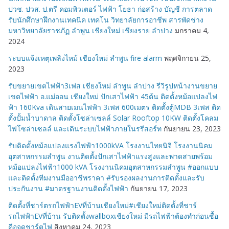
ปวช. ปวส. ป.ตรี คอมพิวเตอร์ ไฟฟ้า โยธา ก่อสร้าง บัญชี การตลาด
รับนักศึกษาฝึกงานเทคนิค เทคโน วิทยาลัยการอาชีพ สารพัดช่าง
มหาวิทยาลัยราชภัฏ ลำพูน เชียงใหม่ เชียงราย ลำปาง
มกราคม 4,
2024
ระบบแจ้งเหตุเพลิงไหม้ เชียงใหม่ ลำพูน fire alarm
พฤศจิกายน 25,
2023
รับขยายเขตไฟฟ้า3เฟส เชียงใหม่ ลำพูน ลำปาง รีวิรูปหน้างานขยาย
เขตไฟฟ้า อ.แม่ออน เชียงใหม่ ปักเสาไฟฟ้า 45ต้น ติดตั้งหม้อแปลงไฟ
ฟ้า 160Kva เดินสายเมนไฟฟ้า 3เฟส 600เมตร ติดตั้งตู้MDB 3เฟส ติด
ตั้งปั้มน้ำบาดาล ติดตั้งโซล่าเซลล์ Solar Rooftop 10KW ติดตั้งโคลม
ไฟโซล่าเซลล์ และเดินระบบไฟฟ้าภายในรรีสอร์ท
กันยายน 23, 2023
รับติดตั้งหม้อแปลงแรงไฟฟ้า1000kVA โรงงานไทยนิจิ โรงงานนิคม
อุตสาหกรรมลำพูน งานติดตั้งปักเสาไฟฟ้าแรงสูงและพาดสายพร้อม
หม้อแปลงไฟฟ้า1000 kVA โรงงานนิคมอุตสาหกรรมลำพูน #ออกแบบ
และติดตั้งทีมงานมืออาชีพราคา #รับรองผลงานการติดตั้งและรับ
ประกันงาน #มาตรฐานงานติดตั้งไฟฟ้า
กันยายน 17, 2023
ติดตั้งที่ชาร์ตรถไฟฟ้าEVที่บ้านเชียงใหม่#เชียงใหม่ติดตั้งที่ชาร์
รถไฟฟ้าEVที่บ้าน รับติดตั้งwallboxเชียงใหม่ มีรถไฟฟ้าต้องทำก่อนซื้อ
คือจุดชาร์ตไฟ
สิงหาคม 24, 2023