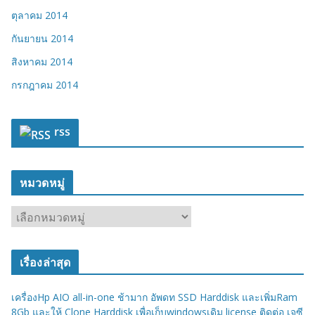
ตุลาคม 2014
กันยายน 2014
สิงหาคม 2014
กรกฎาคม 2014
rss
หมวดหมู่
ห
ม
ว
เรื่องล่าสุด
ด
ห
เครื่องHp AIO all-in-one ช้ามาก อัพดท SSD Harddisk และเพิ่มRam
มู่
8Gb และให้ Clone Harddisk เพื่อเก็บwindowsเดิม license ติดต่อ เจซี