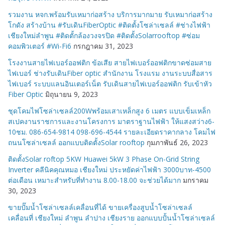
รวมงาน หจก.พร้อมรับเหมาก่อสร้าง บริการมากมาย รับเหมาก่อสร้าง
โกดัง สร้างบ้าน #รับเดินFiberOptic #ติดตั้งโซล่าเซลล์ #ช่างไฟฟ้า
เชียงใหม่ลำพูน #ติดตั้กล้องวงจรปิด #ติดตั้งSolarrooftop #ซ่อม
คอมพิวเตอร์ #Wi-Fi6
กรกฎาคม 31, 2023
โรงงานสายไฟเบอร์ออฟติก ข้อเสีย สายไฟเบอร์ออฟติกขาดซ่อมสาย
ไฟเบอร์ ช่างรับเดินFiber optic สำนักงาน โรงแรม งานระบบสื่อสาร
ไฟเบอร์ ระบบแลนอินเตอร์เน็ต รับเดินสายไฟเบอร์ออฟติก รับเข้าหัว
Fiber Optic
มิถุนายน 9, 2023
ชุดโคมไฟโซล่าเซลล์200Wพร้อมเสาเหล็กสูง 6 เมตร แบบเข็มเหล็ก
สเปคงานราชการและงานโครงการ มาตราฐานไฟฟ้า ให้แสงสว่าง6-
10ชม. 086-654-9814 098-696-4544 รายละเอียดราคากลาง โคมไฟ
ถนนโซล่าเซลล์ ออกแบบติดตั้งSolar rooftop
กุมภาพันธ์ 26, 2023
ติดตั้งSolar roftop 5KW Huawei 5kW 3 Phase On-Grid String
Inverter คลีนิคคุณหมอ เชียงใหม่ ประหยัดค่าไฟฟ้า 3000บาท-4500
ต่อเดือน เหมาะสำหรับที่ทำงาน 8.00-18.00 จะช่วยได้มาก
มกราคม
30, 2023
ขายปั๊มน้ำโซล่าเซลล์เคลื่อนที่ได้ ขายเครื่องสูบน้ำโซล่าเซลล์
เคลื่อนที่ เชียงใหม่ ลำพูน ลำปาง เชียงราย ออกแบบปั้นน้ำโซล่าเซลล์