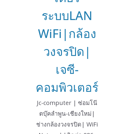
ระบบLAN
WiFi|กล้อง
วงจรปิด|
เจซี-
คอมพิวเตอร์
Jc-computer | ซ่อมโน๊
ตบุ๊คลำพูน-เชียงใหม่|
ช่างกล้องวงจรปิด| WiFi