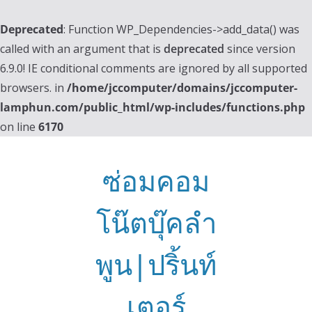
Deprecated
: Function WP_Dependencies->add_data() was
called with an argument that is
deprecated
since version
6.9.0! IE conditional comments are ignored by all supported
browsers. in
/home/jccomputer/domains/jccomputer-
lamphun.com/public_html/wp-includes/functions.php
on line
6170
Skip
to
ซ่อมคอม
content
โน๊ตบุ๊คลำ
พูน|ปริ้นท์
เตอร์