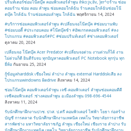
ปริ้นท์เตอร์ซ่อมโน๊ตบุ๊ค คอมพิวเตอร์ลำพูน ihko:jv,8v, ]er^oร้าน ซ่อม
คอมร้าน ซ่อม คอม ลำพูน ซ่อมคอมใกล้ฉัน ร้านคอมใกล้ฉันซ่อมโน๊
ตบุ๊ค ใกล้ฉัน ร้านซ่อมคอมลำพูน ใกล้ฉัน
พฤศจิกายน 14, 2024
#บริการซ่อมคอมพิวเตอร์ลำพูน #เปลี่ยนจอโน๊ตบุ๊ค #ซ่อมบานพับ
#ซ่อมบอดี้ #ประกอบคอม #โน๊ตบุ๊คช้า #อัพเกรดคอมพิวเตอร์ #ลง
โปรแกรม #คอมพิวเตอร์#PC #ซ่อมปรินท์เตอร์ #ช่างคอมพิวเตอร์
ตุลาคม 20, 2024
เปลี่ยนจอ โน๊ตบุ๊ค Acer Predator #เปลี่ยนจอด่วน งานด่วนก็ได้ งาน
ไม่ด่วนก็ดี ยินดีรับจบ ทุกปัญหาคอมพิวเตอร์ PC Notebook ทุกรุ่น ทุก
ยี่ห้อ
กันยายน 25, 2024
กู้ข้อมูลharddisk เชียงใหม่ ลำปาง ลำพูน external Harddiskเสีย ลง
โปรแกรมwindowns ผิดdrive
สิงหาคม 14, 2024
ซ่อมโน๊ตบุ๊ค คอมพิวเตอร์ลำพูน เจซี-คอมพิวเตอร์ ลำพูนซ่อมคอมดีดี
เจซีคอมพิวเตอร์ :ช่างคอมลำพูน อ.เมืองลำพูน 098-696-4544
สิงหาคม 11, 2024
รับนักศึกษาฝึกงานปวช. ปวส. ป.ตรี คอมพิวเตอร์ ไฟฟ้า โยธา ก่อสร้าง
บัญชี การตลาด รับนักศึกษาฝึกงานเทคนิค เทคโน วิทยาลัยการอาชีพ
สารพัดช่าง มหาวิทยาลัยราชภัฏ ลำพูน เชียงใหม่ เชียงราย ลำปาง รับ
นักศึกษาฝึกงานเทคนิค เทคโน วิทยาลัยการอาชีพ รับนักศึกษาฝึกงาน