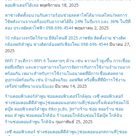
คอมพิวเตอร์ได้เลย
พฤศจิกายน 18, 2025
หาช่างติดตั้งฉนวนกันความร้อนช่วยลดค่าไฟได้มากแค่ไหน?ลดการ
ใช้พลังงานจากเครื่องปรับอากาศได้ถึง 24% ในปีแรก และ 36% ในปีที่
สอง ประหยัดค่าไฟฟ้า 098-696-4544
พฤษภาคม 2, 2025
10 กล้องวงจรปิดไร้สาย ยี่ห้อไหนดี 2025 ภาพชัด ติดตั้งง่าย ช่างติด
กล้องwifiลำพูน ช่างติดกล้องwifiเชียงใหม่ 098-696-4544
มีนาคม 27,
2025
WiFi 7 จะดีกว่า WiFi 6 ในหลายๆ ด้าน เช่น ความเร็วสูงขึ้น การเชื่อม
ต่อที่เสถียร และความสามารถในการจัดการกับการใช้งานจำนวนมาก
พร้อมกัน เหมาะสำหรับการใช้งานในอนาคตที่มีการเชื่อมต่อหลาย
อุปกรณ์พร้อมกัน เช่น บ้านอัจฉริยะ ออฟฟิศ หรือพื้นที่ที่มีการใช้งาน
เครือข่ายที่หนาแน่นนั่นเอง
มีนาคม 14, 2025
ร้านคอมพิวเตอร์ลำพูน ซ่อมคอมพิวเตอร์ใกล้คุณ เจซี-คอมพิวเตอร์
ช่างซ่อมคอมดีดีลำพูน|ซ่อมคอมนอกสถานที่|ซ่อมปริ้นท์เตอร์ซ่อมโน๊
ตบุ๊ค คอมพิวเตอร์ลำพูน ihko:jv,8v, ]er^oร้าน ซ่อม คอมร้าน ซ่อม
คอม ลำพูน ซ่อมคอมใกล้ฉัน ร้านคอมใกล้ฉันซ่อมโน๊ตบุ๊ค ใกล้ฉัน
ร้านซ่อมคอมลำพูน ใกล้ฉัน
กุมภาพันธ์ 25, 2025
เจซี-คอมพิวเตอร์ ช่างซ่อมคอมดีดีลำพูน|ซ่อมคอมนอกสถานที่|ซ่อม