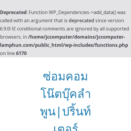
Deprecated
: Function WP_Dependencies->add_data() was
called with an argument that is
deprecated
since version
6.9.0! IE conditional comments are ignored by all supported
browsers. in
/home/jccomputer/domains/jccomputer-
lamphun.com/public_html/wp-includes/functions.php
on line
6170
Skip
to
ซ่อมคอม
content
โน๊ตบุ๊คลำ
พูน|ปริ้นท์
เตอร์