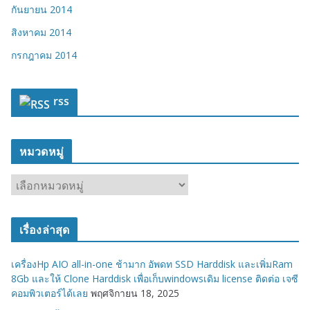
กันยายน 2014
สิงหาคม 2014
กรกฎาคม 2014
rss
หมวดหมู่
ห
ม
ว
เรื่องล่าสุด
ด
ห
เครื่องHp AIO all-in-one ช้ามาก อัพดท SSD Harddisk และเพิ่มRam
มู่
8Gb และให้ Clone Harddisk เพื่อเก็บwindowsเดิม license ติดต่อ เจซี
คอมพิวเตอร์ได้เลย
พฤศจิกายน 18, 2025