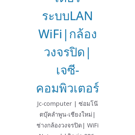
ระบบLAN
WiFi|กล้อง
วงจรปิด|
เจซี-
คอมพิวเตอร์
Jc-computer | ซ่อมโน๊
ตบุ๊คลำพูน-เชียงใหม่|
ช่างกล้องวงจรปิด| WiFi