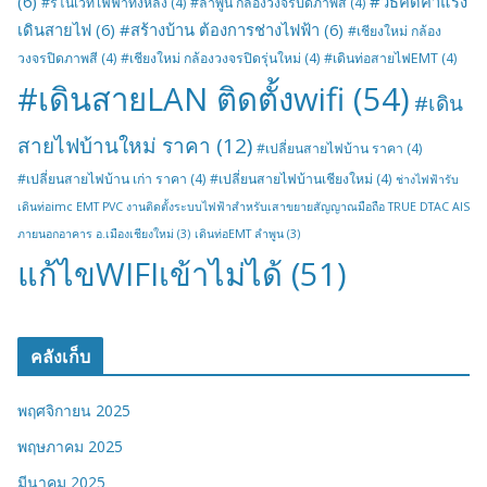
(6)
#วิธีคิดค่าแรง
#รีโนเวทไฟฟ้าทั้งหลัง
(4)
#ลำพูน กล้องวงจรปิดภาพสี
(4)
เดินสายไฟ
(6)
#สร้างบ้าน ต้องการช่างไฟฟ้า
(6)
#เชียงใหม่ กล้อง
วงจรปิดภาพสี
(4)
#เชียงใหม่ กล้องวงจรปิดรุ่นใหม่
(4)
#เดินท่อสายไฟEMT
(4)
#เดินสายLAN ติดตั้งwifi
(54)
#เดิน
สายไฟบ้านใหม่ ราคา
(12)
#เปลี่ยนสายไฟบ้าน ราคา
(4)
#เปลี่ยนสายไฟบ้าน เก่า ราคา
(4)
#เปลี่ยนสายไฟบ้านเชียงใหม่
(4)
ช่างไฟฟ้ารับ
เดินท่อimc EMT PVC งานติดตั้งระบบไฟฟ้าสำหรับเสาขยายสัญญาณมือถือ TRUE DTAC AIS
ภายนอกอาคาร อ.เมืองเชียงใหม่
(3)
เดินท่อEMT ลำพูน
(3)
แก้ไขWIFIเข้าไม่ได้
(51)
คลังเก็บ
พฤศจิกายน 2025
พฤษภาคม 2025
มีนาคม 2025