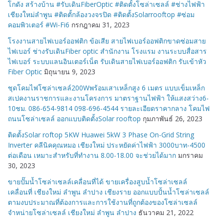
โกดัง สร้างบ้าน #รับเดินFiberOptic #ติดตั้งโซล่าเซลล์ #ช่างไฟฟ้า
เชียงใหม่ลำพูน #ติดตั้กล้องวงจรปิด #ติดตั้งSolarrooftop #ซ่อม
คอมพิวเตอร์ #Wi-Fi6
กรกฎาคม 31, 2023
โรงงานสายไฟเบอร์ออฟติก ข้อเสีย สายไฟเบอร์ออฟติกขาดซ่อมสาย
ไฟเบอร์ ช่างรับเดินFiber optic สำนักงาน โรงแรม งานระบบสื่อสาร
ไฟเบอร์ ระบบแลนอินเตอร์เน็ต รับเดินสายไฟเบอร์ออฟติก รับเข้าหัว
Fiber Optic
มิถุนายน 9, 2023
ชุดโคมไฟโซล่าเซลล์200Wพร้อมเสาเหล็กสูง 6 เมตร แบบเข็มเหล็ก
สเปคงานราชการและงานโครงการ มาตราฐานไฟฟ้า ให้แสงสว่าง6-
10ชม. 086-654-9814 098-696-4544 รายละเอียดราคากลาง โคมไฟ
ถนนโซล่าเซลล์ ออกแบบติดตั้งSolar rooftop
กุมภาพันธ์ 26, 2023
ติดตั้งSolar roftop 5KW Huawei 5kW 3 Phase On-Grid String
Inverter คลีนิคคุณหมอ เชียงใหม่ ประหยัดค่าไฟฟ้า 3000บาท-4500
ต่อเดือน เหมาะสำหรับที่ทำงาน 8.00-18.00 จะช่วยได้มาก
มกราคม
30, 2023
ขายปั๊มน้ำโซล่าเซลล์เคลื่อนที่ได้ ขายเครื่องสูบน้ำโซล่าเซลล์
เคลื่อนที่ เชียงใหม่ ลำพูน ลำปาง เชียงราย ออกแบบปั้นน้ำโซล่าเซลล์
ตามงบประมาณที่ต้องการและการใช้งานที่ถูกต้องของโซล่าเซลล์
จำหน่ายโซล่าเซลล์ เชียงใหม่ ลำพูน ลำปาง
ธันวาคม 21, 2022