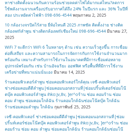
หาช่างติดตั้งฉนวนกันความร้อนช่วยลดค่าไฟได้มากแค่ไหน?ลดการ
ใช้พลังงานจากเครื่องปรับอากาศได้ถึง 24% ในปีแรก และ 36% ในปีที่
สอง ประหยัดค่าไฟฟ้า 098-696-4544
พฤษภาคม 2, 2025
10 กล้องวงจรปิดไร้สาย ยี่ห้อไหนดี 2025 ภาพชัด ติดตั้งง่าย ช่างติด
กล้องwifiลำพูน ช่างติดกล้องwifiเชียงใหม่ 098-696-4544
มีนาคม 27,
2025
WiFi 7 จะดีกว่า WiFi 6 ในหลายๆ ด้าน เช่น ความเร็วสูงขึ้น การเชื่อม
ต่อที่เสถียร และความสามารถในการจัดการกับการใช้งานจำนวนมาก
พร้อมกัน เหมาะสำหรับการใช้งานในอนาคตที่มีการเชื่อมต่อหลาย
อุปกรณ์พร้อมกัน เช่น บ้านอัจฉริยะ ออฟฟิศ หรือพื้นที่ที่มีการใช้งาน
เครือข่ายที่หนาแน่นนั่นเอง
มีนาคม 14, 2025
ร้านคอมพิวเตอร์ลำพูน ซ่อมคอมพิวเตอร์ใกล้คุณ เจซี-คอมพิวเตอร์
ช่างซ่อมคอมดีดีลำพูน|ซ่อมคอมนอกสถานที่|ซ่อมปริ้นท์เตอร์ซ่อมโน๊
ตบุ๊ค คอมพิวเตอร์ลำพูน ihko:jv,8v, ]er^oร้าน ซ่อม คอมร้าน ซ่อม
คอม ลำพูน ซ่อมคอมใกล้ฉัน ร้านคอมใกล้ฉันซ่อมโน๊ตบุ๊ค ใกล้ฉัน
ร้านซ่อมคอมลำพูน ใกล้ฉัน
กุมภาพันธ์ 25, 2025
เจซี-คอมพิวเตอร์ ช่างซ่อมคอมดีดีลำพูน|ซ่อมคอมนอกสถานที่|ซ่อม
ปริ้นท์เตอร์ซ่อมโน๊ตบุ๊ค คอมพิวเตอร์ลำพูน ihko:jv,8v, ]er^oร้าน ซ่อม
คอมร้าน ซ่อม คอม ลำพูน ซ่อมคอมใกล้ฉัน ร้านคอมใกล้ฉันซ่อมโน๊