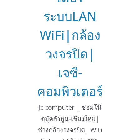
ระบบLAN
WiFi|กล้อง
วงจรปิด|
เจซี-
คอมพิวเตอร์
Jc-computer | ซ่อมโน๊
ตบุ๊คลำพูน-เชียงใหม่|
ช่างกล้องวงจรปิด| WiFi