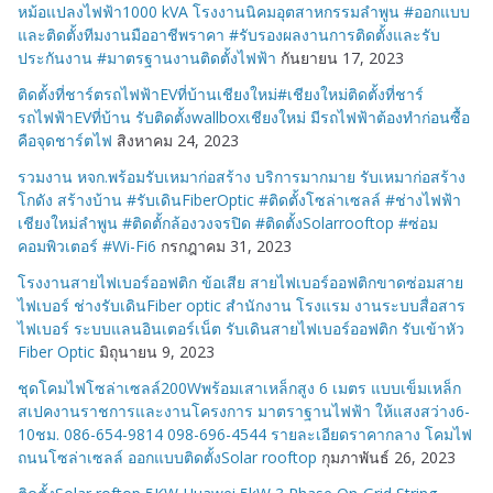
หม้อแปลงไฟฟ้า1000 kVA โรงงานนิคมอุตสาหกรรมลำพูน #ออกแบบ
และติดตั้งทีมงานมืออาชีพราคา #รับรองผลงานการติดตั้งและรับ
ประกันงาน #มาตรฐานงานติดตั้งไฟฟ้า
กันยายน 17, 2023
ติดตั้งที่ชาร์ตรถไฟฟ้าEVที่บ้านเชียงใหม่#เชียงใหม่ติดตั้งที่ชาร์
รถไฟฟ้าEVที่บ้าน รับติดตั้งwallboxเชียงใหม่ มีรถไฟฟ้าต้องทำก่อนซื้อ
คือจุดชาร์ตไฟ
สิงหาคม 24, 2023
รวมงาน หจก.พร้อมรับเหมาก่อสร้าง บริการมากมาย รับเหมาก่อสร้าง
โกดัง สร้างบ้าน #รับเดินFiberOptic #ติดตั้งโซล่าเซลล์ #ช่างไฟฟ้า
เชียงใหม่ลำพูน #ติดตั้กล้องวงจรปิด #ติดตั้งSolarrooftop #ซ่อม
คอมพิวเตอร์ #Wi-Fi6
กรกฎาคม 31, 2023
โรงงานสายไฟเบอร์ออฟติก ข้อเสีย สายไฟเบอร์ออฟติกขาดซ่อมสาย
ไฟเบอร์ ช่างรับเดินFiber optic สำนักงาน โรงแรม งานระบบสื่อสาร
ไฟเบอร์ ระบบแลนอินเตอร์เน็ต รับเดินสายไฟเบอร์ออฟติก รับเข้าหัว
Fiber Optic
มิถุนายน 9, 2023
ชุดโคมไฟโซล่าเซลล์200Wพร้อมเสาเหล็กสูง 6 เมตร แบบเข็มเหล็ก
สเปคงานราชการและงานโครงการ มาตราฐานไฟฟ้า ให้แสงสว่าง6-
10ชม. 086-654-9814 098-696-4544 รายละเอียดราคากลาง โคมไฟ
ถนนโซล่าเซลล์ ออกแบบติดตั้งSolar rooftop
กุมภาพันธ์ 26, 2023