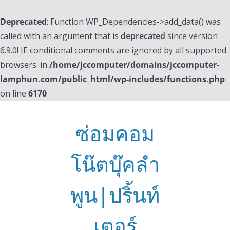
Deprecated
: Function WP_Dependencies->add_data() was
called with an argument that is
deprecated
since version
6.9.0! IE conditional comments are ignored by all supported
browsers. in
/home/jccomputer/domains/jccomputer-
lamphun.com/public_html/wp-includes/functions.php
on line
6170
Skip
to
ซ่อมคอม
content
โน๊ตบุ๊คลำ
พูน|ปริ้นท์
เตอร์