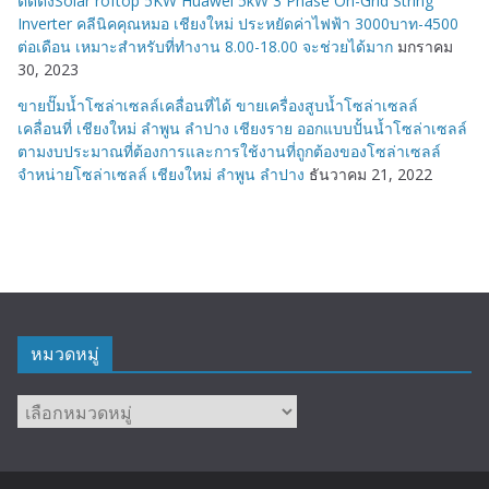
ติดตั้งSolar roftop 5KW Huawei 5kW 3 Phase On-Grid String
Inverter คลีนิคคุณหมอ เชียงใหม่ ประหยัดค่าไฟฟ้า 3000บาท-4500
ต่อเดือน เหมาะสำหรับที่ทำงาน 8.00-18.00 จะช่วยได้มาก
มกราคม
30, 2023
ขายปั๊มน้ำโซล่าเซลล์เคลื่อนที่ได้ ขายเครื่องสูบน้ำโซล่าเซลล์
เคลื่อนที่ เชียงใหม่ ลำพูน ลำปาง เชียงราย ออกแบบปั้นน้ำโซล่าเซลล์
ตามงบประมาณที่ต้องการและการใช้งานที่ถูกต้องของโซล่าเซลล์
จำหน่ายโซล่าเซลล์ เชียงใหม่ ลำพูน ลำปาง
ธันวาคม 21, 2022
หมวดหมู่
หมวด
หมู่