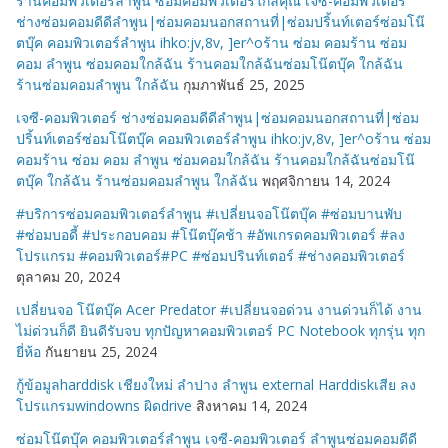
ร้านคอมพิวเตอร์ลำพูน ซ่อมคอมพิวเตอร์ใกล้คุณ เจซี-คอมพิวเตอร์
ช่างซ่อมคอมดีดีลำพูน|ซ่อมคอมนอกสถานที่|ซ่อมปริ้นท์เตอร์ซ่อมโน๊
ตบุ๊ค คอมพิวเตอร์ลำพูน ihko:jv,8v, ]er^oร้าน ซ่อม คอมร้าน ซ่อม
คอม ลำพูน ซ่อมคอมใกล้ฉัน ร้านคอมใกล้ฉันซ่อมโน๊ตบุ๊ค ใกล้ฉัน
ร้านซ่อมคอมลำพูน ใกล้ฉัน
กุมภาพันธ์ 25, 2025
เจซี-คอมพิวเตอร์ ช่างซ่อมคอมดีดีลำพูน|ซ่อมคอมนอกสถานที่|ซ่อม
ปริ้นท์เตอร์ซ่อมโน๊ตบุ๊ค คอมพิวเตอร์ลำพูน ihko:jv,8v, ]er^oร้าน ซ่อม
คอมร้าน ซ่อม คอม ลำพูน ซ่อมคอมใกล้ฉัน ร้านคอมใกล้ฉันซ่อมโน๊
ตบุ๊ค ใกล้ฉัน ร้านซ่อมคอมลำพูน ใกล้ฉัน
พฤศจิกายน 14, 2024
#บริการซ่อมคอมพิวเตอร์ลำพูน #เปลี่ยนจอโน๊ตบุ๊ค #ซ่อมบานพับ
#ซ่อมบอดี้ #ประกอบคอม #โน๊ตบุ๊คช้า #อัพเกรดคอมพิวเตอร์ #ลง
โปรแกรม #คอมพิวเตอร์#PC #ซ่อมปรินท์เตอร์ #ช่างคอมพิวเตอร์
ตุลาคม 20, 2024
เปลี่ยนจอ โน๊ตบุ๊ค Acer Predator #เปลี่ยนจอด่วน งานด่วนก็ได้ งาน
ไม่ด่วนก็ดี ยินดีรับจบ ทุกปัญหาคอมพิวเตอร์ PC Notebook ทุกรุ่น ทุก
ยี่ห้อ
กันยายน 25, 2024
กู้ข้อมูลharddisk เชียงใหม่ ลำปาง ลำพูน external Harddiskเสีย ลง
โปรแกรมwindowns ผิดdrive
สิงหาคม 14, 2024
ซ่อมโน๊ตบุ๊ค คอมพิวเตอร์ลำพูน เจซี-คอมพิวเตอร์ ลำพูนซ่อมคอมดีดี