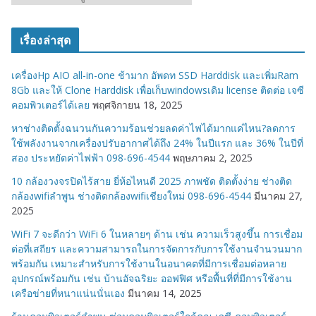
ม
ว
เรื่องล่าสุด
ด
ห
เครื่องHp AIO all-in-one ช้ามาก อัพดท SSD Harddisk และเพิ่มRam
มู่
8Gb และให้ Clone Harddisk เพื่อเก็บwindowsเดิม license ติดต่อ เจซี
คอมพิวเตอร์ได้เลย
พฤศจิกายน 18, 2025
หาช่างติดตั้งฉนวนกันความร้อนช่วยลดค่าไฟได้มากแค่ไหน?ลดการ
ใช้พลังงานจากเครื่องปรับอากาศได้ถึง 24% ในปีแรก และ 36% ในปีที่
สอง ประหยัดค่าไฟฟ้า 098-696-4544
พฤษภาคม 2, 2025
10 กล้องวงจรปิดไร้สาย ยี่ห้อไหนดี 2025 ภาพชัด ติดตั้งง่าย ช่างติด
กล้องwifiลำพูน ช่างติดกล้องwifiเชียงใหม่ 098-696-4544
มีนาคม 27,
2025
WiFi 7 จะดีกว่า WiFi 6 ในหลายๆ ด้าน เช่น ความเร็วสูงขึ้น การเชื่อม
ต่อที่เสถียร และความสามารถในการจัดการกับการใช้งานจำนวนมาก
พร้อมกัน เหมาะสำหรับการใช้งานในอนาคตที่มีการเชื่อมต่อหลาย
อุปกรณ์พร้อมกัน เช่น บ้านอัจฉริยะ ออฟฟิศ หรือพื้นที่ที่มีการใช้งาน
เครือข่ายที่หนาแน่นนั่นเอง
มีนาคม 14, 2025