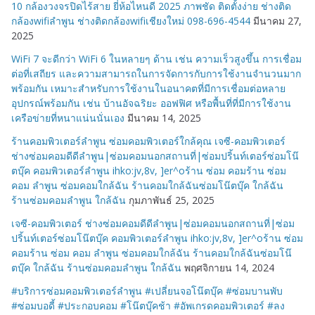
10 กล้องวงจรปิดไร้สาย ยี่ห้อไหนดี 2025 ภาพชัด ติดตั้งง่าย ช่างติด
กล้องwifiลำพูน ช่างติดกล้องwifiเชียงใหม่ 098-696-4544
มีนาคม 27,
2025
WiFi 7 จะดีกว่า WiFi 6 ในหลายๆ ด้าน เช่น ความเร็วสูงขึ้น การเชื่อม
ต่อที่เสถียร และความสามารถในการจัดการกับการใช้งานจำนวนมาก
พร้อมกัน เหมาะสำหรับการใช้งานในอนาคตที่มีการเชื่อมต่อหลาย
อุปกรณ์พร้อมกัน เช่น บ้านอัจฉริยะ ออฟฟิศ หรือพื้นที่ที่มีการใช้งาน
เครือข่ายที่หนาแน่นนั่นเอง
มีนาคม 14, 2025
ร้านคอมพิวเตอร์ลำพูน ซ่อมคอมพิวเตอร์ใกล้คุณ เจซี-คอมพิวเตอร์
ช่างซ่อมคอมดีดีลำพูน|ซ่อมคอมนอกสถานที่|ซ่อมปริ้นท์เตอร์ซ่อมโน๊
ตบุ๊ค คอมพิวเตอร์ลำพูน ihko:jv,8v, ]er^oร้าน ซ่อม คอมร้าน ซ่อม
คอม ลำพูน ซ่อมคอมใกล้ฉัน ร้านคอมใกล้ฉันซ่อมโน๊ตบุ๊ค ใกล้ฉัน
ร้านซ่อมคอมลำพูน ใกล้ฉัน
กุมภาพันธ์ 25, 2025
เจซี-คอมพิวเตอร์ ช่างซ่อมคอมดีดีลำพูน|ซ่อมคอมนอกสถานที่|ซ่อม
ปริ้นท์เตอร์ซ่อมโน๊ตบุ๊ค คอมพิวเตอร์ลำพูน ihko:jv,8v, ]er^oร้าน ซ่อม
คอมร้าน ซ่อม คอม ลำพูน ซ่อมคอมใกล้ฉัน ร้านคอมใกล้ฉันซ่อมโน๊
ตบุ๊ค ใกล้ฉัน ร้านซ่อมคอมลำพูน ใกล้ฉัน
พฤศจิกายน 14, 2024
#บริการซ่อมคอมพิวเตอร์ลำพูน #เปลี่ยนจอโน๊ตบุ๊ค #ซ่อมบานพับ
#ซ่อมบอดี้ #ประกอบคอม #โน๊ตบุ๊คช้า #อัพเกรดคอมพิวเตอร์ #ลง