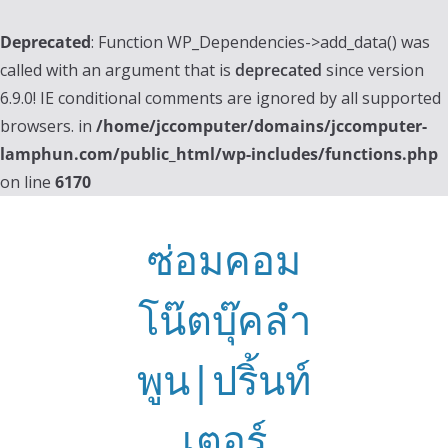
Deprecated
: Function WP_Dependencies->add_data() was
called with an argument that is
deprecated
since version
6.9.0! IE conditional comments are ignored by all supported
browsers. in
/home/jccomputer/domains/jccomputer-
lamphun.com/public_html/wp-includes/functions.php
on line
6170
Skip
to
ซ่อมคอม
content
โน๊ตบุ๊คลำ
พูน|ปริ้นท์
เตอร์