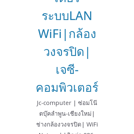
ระบบLAN
WiFi|กล้อง
วงจรปิด|
เจซี-
คอมพิวเตอร์
Jc-computer | ซ่อมโน๊
ตบุ๊คลำพูน-เชียงใหม่|
ช่างกล้องวงจรปิด| WiFi