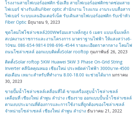
โรงงานสายไฟเบอร์ออฟติก ข้อเสีย สายไฟเบอร์ออฟติกขาดซ่อมสาย
ไฟเบอร์ ช่างรับเดินFiber optic สำนักงาน โรงแรม งานระบบสื่อสาร
ไฟเบอร์ ระบบแลนอินเตอร์เน็ต รับเดินสายไฟเบอร์ออฟติก รับเข้าหัว
Fiber Optic
มิถุนายน 9, 2023
ชุดโคมไฟโซล่าเซลล์200Wพร้อมเสาเหล็กสูง 6 เมตร แบบเข็มเหล็ก
สเปคงานราชการและงานโครงการ มาตราฐานไฟฟ้า ให้แสงสว่าง6-
10ชม. 086-654-9814 098-696-4544 รายละเอียดราคากลาง โคมไฟ
ถนนโซล่าเซลล์ ออกแบบติดตั้งSolar rooftop
กุมภาพันธ์ 26, 2023
ติดตั้งSolar roftop 5KW Huawei 5kW 3 Phase On-Grid String
Inverter คลีนิคคุณหมอ เชียงใหม่ ประหยัดค่าไฟฟ้า 3000บาท-4500
ต่อเดือน เหมาะสำหรับที่ทำงาน 8.00-18.00 จะช่วยได้มาก
มกราคม
30, 2023
ขายปั๊มน้ำโซล่าเซลล์เคลื่อนที่ได้ ขายเครื่องสูบน้ำโซล่าเซลล์
เคลื่อนที่ เชียงใหม่ ลำพูน ลำปาง เชียงราย ออกแบบปั้นน้ำโซล่าเซลล์
ตามงบประมาณที่ต้องการและการใช้งานที่ถูกต้องของโซล่าเซลล์
จำหน่ายโซล่าเซลล์ เชียงใหม่ ลำพูน ลำปาง
ธันวาคม 21, 2022