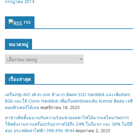
กรกฎาคม 2014
rss
หมวดหมู่
ห
ม
ว
เรื่องล่าสุด
ด
ห
เครื่องHp AIO all-in-one ช้ามาก อัพดท SSD Harddisk และเพิ่มRam
มู่
8Gb และให้ Clone Harddisk เพื่อเก็บwindowsเดิม license ติดต่อ เจซี
คอมพิวเตอร์ได้เลย
พฤศจิกายน 18, 2025
หาช่างติดตั้งฉนวนกันความร้อนช่วยลดค่าไฟได้มากแค่ไหน?ลดการ
ใช้พลังงานจากเครื่องปรับอากาศได้ถึง 24% ในปีแรก และ 36% ในปีที่
สอง ประหยัดค่าไฟฟ้า 098-696-4544
พฤษภาคม 2, 2025