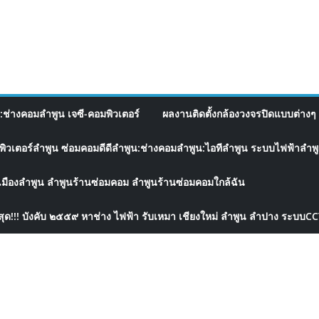
อ:ช่างคอมลำพูน เจซี-คอมพิวเตอร์
ผลงานติดตั้งกล้องวงจรปิดแบบต่างๆ 
พิวเตอร์ลำพูน ซ่อมคอมดีดีลำพูน:ช่างคอมลำพูน:ไอทีลำพูน ระบบไฟฟ้าลำพูน
เมืองลำพูน ลำพูนร้านซ่อมคอม ลำพูนร้านซ่อมคอมใกล้ฉัน
สุด!!! บังคับ ๒๕๕๙ หาช่าง ไฟฟ้า รับเหมา เชียงใหม่ ลำพูน ลำปาง ระบบC