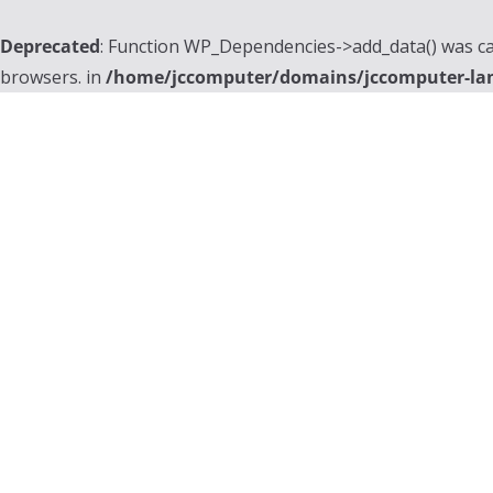
Deprecated
: Function WP_Dependencies->add_data() was ca
browsers. in
/home/jccomputer/domains/jccomputer-la
Skip
to
content