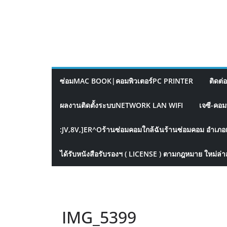
ซ่อมMAC BOOK|คอมพิวเตอร์PC PRINTER
ติดต่
ผลงานติดตั้งระบบNETWORK LAN WIFI
เจซี-คอม
:JV,8V,]ER^Oร้านซ่อมคอมใกล้ฉันร้านซ่อมคอม อำเภอ
ได้รับหนังสือรับรองฯ ( LICENSE ) ตามกฎหมาย ใหม่ล่า
IMG_5399