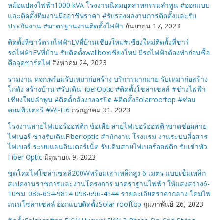
หม้อแปลงไฟฟ้า1000 kVA โรงงานนิคมอุตสาหกรรมลำพูน #ออกแบบ
และติดตั้งทีมงานมืออาชีพราคา #รับรองผลงานการติดตั้งและรับ
ประกันงาน #มาตรฐานงานติดตั้งไฟฟ้า
กันยายน 17, 2023
ติดตั้งที่ชาร์ตรถไฟฟ้าEVที่บ้านเชียงใหม่#เชียงใหม่ติดตั้งที่ชาร์
รถไฟฟ้าEVที่บ้าน รับติดตั้งwallboxเชียงใหม่ มีรถไฟฟ้าต้องทำก่อนซื้อ
คือจุดชาร์ตไฟ
สิงหาคม 24, 2023
รวมงาน หจก.พร้อมรับเหมาก่อสร้าง บริการมากมาย รับเหมาก่อสร้าง
โกดัง สร้างบ้าน #รับเดินFiberOptic #ติดตั้งโซล่าเซลล์ #ช่างไฟฟ้า
เชียงใหม่ลำพูน #ติดตั้กล้องวงจรปิด #ติดตั้งSolarrooftop #ซ่อม
คอมพิวเตอร์ #Wi-Fi6
กรกฎาคม 31, 2023
โรงงานสายไฟเบอร์ออฟติก ข้อเสีย สายไฟเบอร์ออฟติกขาดซ่อมสาย
ไฟเบอร์ ช่างรับเดินFiber optic สำนักงาน โรงแรม งานระบบสื่อสาร
ไฟเบอร์ ระบบแลนอินเตอร์เน็ต รับเดินสายไฟเบอร์ออฟติก รับเข้าหัว
Fiber Optic
มิถุนายน 9, 2023
ชุดโคมไฟโซล่าเซลล์200Wพร้อมเสาเหล็กสูง 6 เมตร แบบเข็มเหล็ก
สเปคงานราชการและงานโครงการ มาตราฐานไฟฟ้า ให้แสงสว่าง6-
10ชม. 086-654-9814 098-696-4544 รายละเอียดราคากลาง โคมไฟ
ถนนโซล่าเซลล์ ออกแบบติดตั้งSolar rooftop
กุมภาพันธ์ 26, 2023