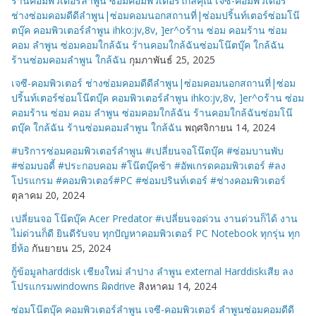
ร้านคอมพิวเตอร์ลำพูน ซ่อมคอมพิวเตอร์ใกล้คุณ เจซี-คอมพิวเตอร์
ช่างซ่อมคอมดีดีลำพูน|ซ่อมคอมนอกสถานที่|ซ่อมปริ้นท์เตอร์ซ่อมโน๊
ตบุ๊ค คอมพิวเตอร์ลำพูน ihko:jv,8v, ]er^oร้าน ซ่อม คอมร้าน ซ่อม
คอม ลำพูน ซ่อมคอมใกล้ฉัน ร้านคอมใกล้ฉันซ่อมโน๊ตบุ๊ค ใกล้ฉัน
ร้านซ่อมคอมลำพูน ใกล้ฉัน
กุมภาพันธ์ 25, 2025
เจซี-คอมพิวเตอร์ ช่างซ่อมคอมดีดีลำพูน|ซ่อมคอมนอกสถานที่|ซ่อม
ปริ้นท์เตอร์ซ่อมโน๊ตบุ๊ค คอมพิวเตอร์ลำพูน ihko:jv,8v, ]er^oร้าน ซ่อม
คอมร้าน ซ่อม คอม ลำพูน ซ่อมคอมใกล้ฉัน ร้านคอมใกล้ฉันซ่อมโน๊
ตบุ๊ค ใกล้ฉัน ร้านซ่อมคอมลำพูน ใกล้ฉัน
พฤศจิกายน 14, 2024
#บริการซ่อมคอมพิวเตอร์ลำพูน #เปลี่ยนจอโน๊ตบุ๊ค #ซ่อมบานพับ
#ซ่อมบอดี้ #ประกอบคอม #โน๊ตบุ๊คช้า #อัพเกรดคอมพิวเตอร์ #ลง
โปรแกรม #คอมพิวเตอร์#PC #ซ่อมปรินท์เตอร์ #ช่างคอมพิวเตอร์
ตุลาคม 20, 2024
เปลี่ยนจอ โน๊ตบุ๊ค Acer Predator #เปลี่ยนจอด่วน งานด่วนก็ได้ งาน
ไม่ด่วนก็ดี ยินดีรับจบ ทุกปัญหาคอมพิวเตอร์ PC Notebook ทุกรุ่น ทุก
ยี่ห้อ
กันยายน 25, 2024
กู้ข้อมูลharddisk เชียงใหม่ ลำปาง ลำพูน external Harddiskเสีย ลง
โปรแกรมwindowns ผิดdrive
สิงหาคม 14, 2024
ซ่อมโน๊ตบุ๊ค คอมพิวเตอร์ลำพูน เจซี-คอมพิวเตอร์ ลำพูนซ่อมคอมดีดี