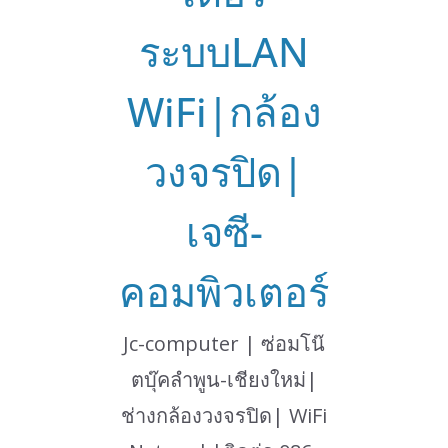
ระบบLAN
WiFi|กล้อง
วงจรปิด|
เจซี-
คอมพิวเตอร์
Jc-computer | ซ่อมโน๊
ตบุ๊คลำพูน-เชียงใหม่|
ช่างกล้องวงจรปิด| WiFi