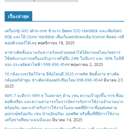
ม
ว
เรื่องล่าสุด
ด
ห
เครื่องHp AIO all-in-one ช้ามาก อัพดท SSD Harddisk และเพิ่มRam
มู่
8Gb และให้ Clone Harddisk เพื่อเก็บwindowsเดิม license ติดต่อ เจซี
คอมพิวเตอร์ได้เลย
พฤศจิกายน 18, 2025
หาช่างติดตั้งฉนวนกันความร้อนช่วยลดค่าไฟได้มากแค่ไหน?ลดการ
ใช้พลังงานจากเครื่องปรับอากาศได้ถึง 24% ในปีแรก และ 36% ในปีที่
สอง ประหยัดค่าไฟฟ้า 098-696-4544
พฤษภาคม 2, 2025
10 กล้องวงจรปิดไร้สาย ยี่ห้อไหนดี 2025 ภาพชัด ติดตั้งง่าย ช่างติด
กล้องwifiลำพูน ช่างติดกล้องwifiเชียงใหม่ 098-696-4544
มีนาคม 27,
2025
WiFi 7 จะดีกว่า WiFi 6 ในหลายๆ ด้าน เช่น ความเร็วสูงขึ้น การเชื่อม
ต่อที่เสถียร และความสามารถในการจัดการกับการใช้งานจำนวนมาก
พร้อมกัน เหมาะสำหรับการใช้งานในอนาคตที่มีการเชื่อมต่อหลาย
อุปกรณ์พร้อมกัน เช่น บ้านอัจฉริยะ ออฟฟิศ หรือพื้นที่ที่มีการใช้งาน
เครือข่ายที่หนาแน่นนั่นเอง
มีนาคม 14, 2025