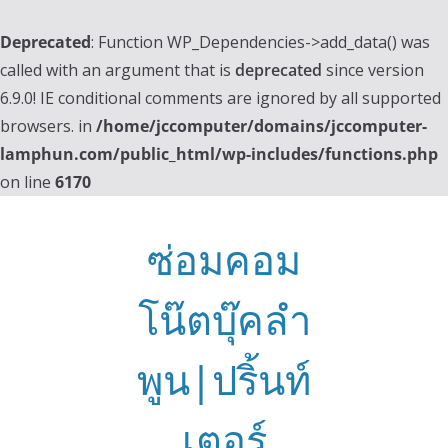
Deprecated
: Function WP_Dependencies->add_data() was
called with an argument that is
deprecated
since version
6.9.0! IE conditional comments are ignored by all supported
browsers. in
/home/jccomputer/domains/jccomputer-
lamphun.com/public_html/wp-includes/functions.php
on line
6170
Skip
to
ซ่อมคอม
content
โน๊ตบุ๊คลำ
พูน|ปริ้นท์
เตอร์