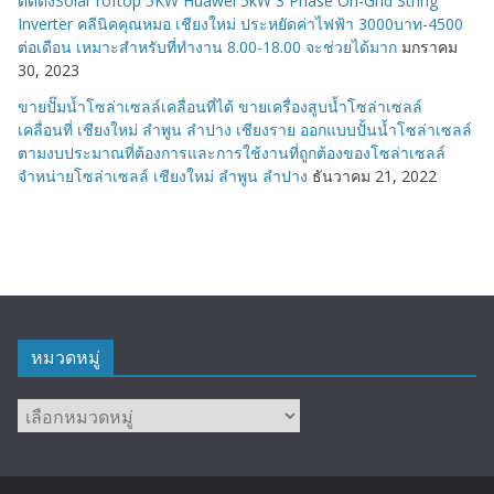
ติดตั้งSolar roftop 5KW Huawei 5kW 3 Phase On-Grid String
Inverter คลีนิคคุณหมอ เชียงใหม่ ประหยัดค่าไฟฟ้า 3000บาท-4500
ต่อเดือน เหมาะสำหรับที่ทำงาน 8.00-18.00 จะช่วยได้มาก
มกราคม
30, 2023
ขายปั๊มน้ำโซล่าเซลล์เคลื่อนที่ได้ ขายเครื่องสูบน้ำโซล่าเซลล์
เคลื่อนที่ เชียงใหม่ ลำพูน ลำปาง เชียงราย ออกแบบปั้นน้ำโซล่าเซลล์
ตามงบประมาณที่ต้องการและการใช้งานที่ถูกต้องของโซล่าเซลล์
จำหน่ายโซล่าเซลล์ เชียงใหม่ ลำพูน ลำปาง
ธันวาคม 21, 2022
หมวดหมู่
หมวด
หมู่